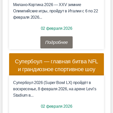
Милано-Кортина 2026 — XXV зимние
Олимпийские игры, пройдут в Италии с 6 по 22
февраля 2026...
02 февраля 2026
Подробнее
Супербоул — главная битва NFL
и грандиозное спортивное шоу
Супербоул 2026 (Super Bowl LX) пройдёт в
воскресенье, 8 февраля 2026, на арене Levi’s
Stadium в...
02 февраля 2026