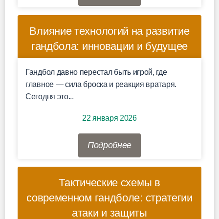
Влияние технологий на развитие
гандбола: инновации и будущее
Гандбол давно перестал быть игрой, где
главное — сила броска и реакция вратаря.
Сегодня это...
22 января 2026
Подробнее
Тактические схемы в
современном гандболе: стратегии
атаки и защиты