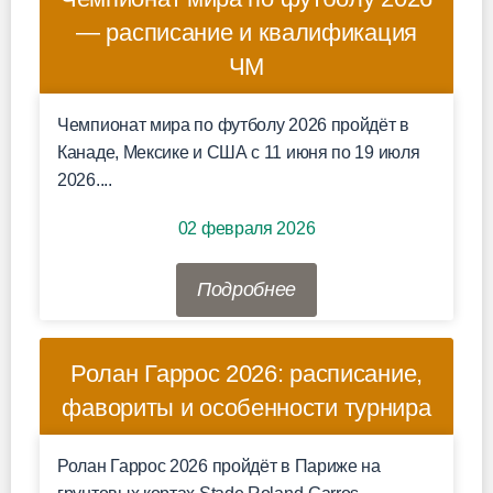
— расписание и квалификация
ЧМ
Чемпионат мира по футболу 2026 пройдёт в
Канаде, Мексике и США с 11 июня по 19 июля
2026....
02 февраля 2026
Подробнее
Ролан Гаррос 2026: расписание,
фавориты и особенности турнира
Ролан Гаррос 2026 пройдёт в Париже на