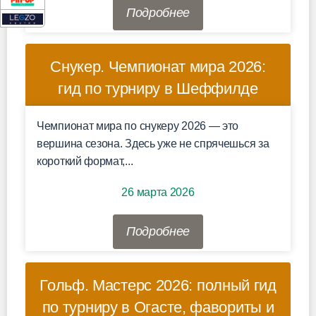
Подробнее
Снукер. Чемпионат мира 2026:
гид по турниру в Шеффилде
Чемпионат мира по снукеру 2026 — это
вершина сезона. Здесь уже не спрячешься за
короткий формат,...
26 марта 2026
Подробнее
Гольф. Мастерс 2026: полный гид
по турниру в Огасте, фавориты и