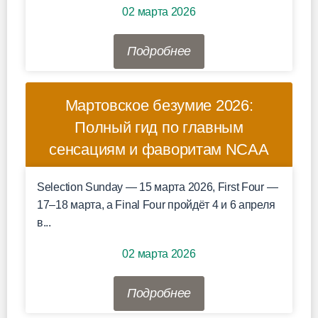
02 марта 2026
Подробнее
Мартовское безумие 2026:
Полный гид по главным
сенсациям и фаворитам NCAA
Selection Sunday — 15 марта 2026, First Four —
17–18 марта, а Final Four пройдёт 4 и 6 апреля
в...
02 марта 2026
Подробнее