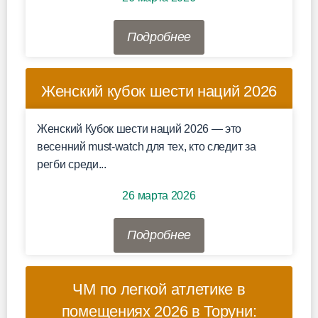
Подробнее
Женский кубок шести наций 2026
Женский Кубок шести наций 2026 — это
весенний must-watch для тех, кто следит за
регби среди...
26 марта 2026
Подробнее
ЧМ по легкой атлетике в
помещениях 2026 в Торуни: