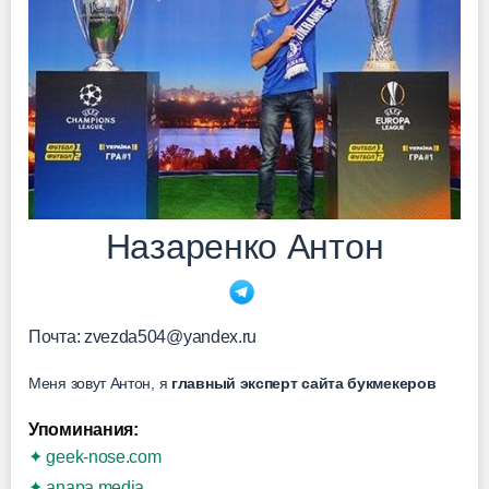
Назаренко Антон
Почта: zvezda504@yandex.ru
Меня зовут Антон, я
главный эксперт сайта букмекеров
Упоминания:
✦ geek-nose.com
✦ anapa.media