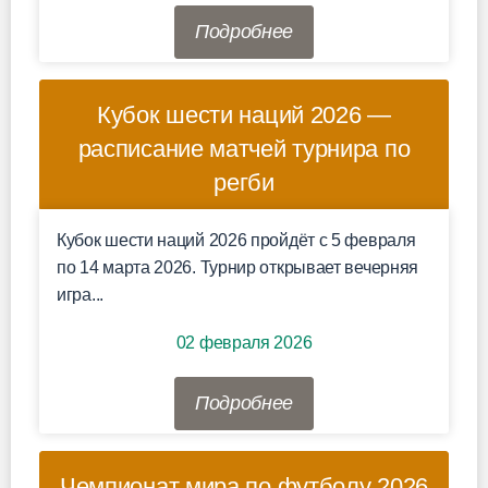
Подробнее
Кубок шести наций 2026 —
расписание матчей турнира по
регби
Кубок шести наций 2026 пройдёт с 5 февраля
по 14 марта 2026. Турнир открывает вечерняя
игра...
02 февраля 2026
Подробнее
Чемпионат мира по футболу 2026