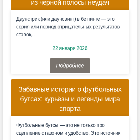
из черной полосы неудач
Даунстрик (или даунсвинг) в беттинге — это
серия или период отрицательных результатов
ставок,...
22 января 2026
Подробнее
Забавные истории о футбольных
бутсах: курьёзы и легенды мира
спорта
Футбольные бутсы — это не только про
сцепление с газоном и удобство. Это источник