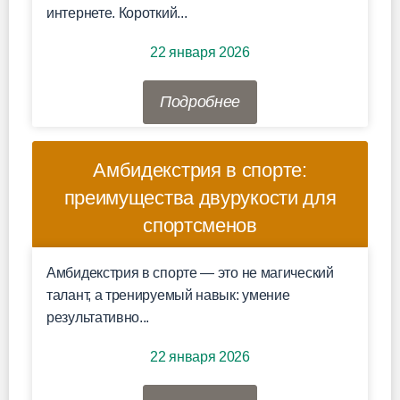
интернете. Короткий...
22 января 2026
Подробнее
Амбидекстрия в спорте:
преимущества двурукости для
спортсменов
Амбидекстрия в спорте — это не магический
талант, а тренируемый навык: умение
результативно...
22 января 2026