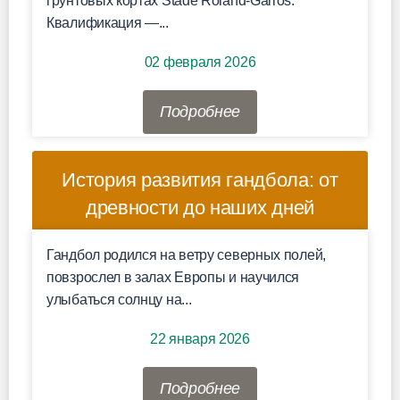
грунтовых кортах Stade Roland-Garros.
Квалификация —...
02 февраля 2026
Подробнее
История развития гандбола: от
древности до наших дней
Гандбол родился на ветру северных полей,
повзрослел в залах Европы и научился
улыбаться солнцу на...
22 января 2026
Подробнее