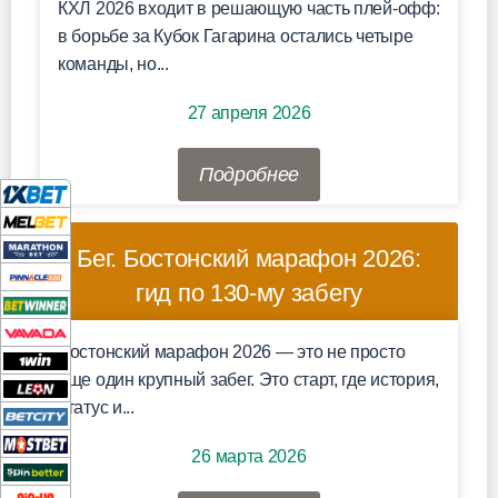
КХЛ 2026 входит в решающую часть плей-офф:
в борьбе за Кубок Гагарина остались четыре
команды, но...
27 апреля 2026
Подробнее
Бег. Бостонский марафон 2026:
гид по 130-му забегу
Бостонский марафон 2026 — это не просто
еще один крупный забег. Это старт, где история,
статус и...
26 марта 2026