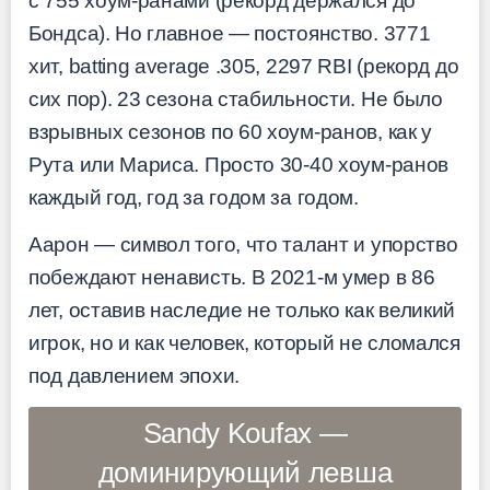
с 755 хоум-ранами (рекорд держался до
Бондса). Но главное — постоянство. 3771
хит, batting average .305, 2297 RBI (рекорд до
сих пор). 23 сезона стабильности. Не было
взрывных сезонов по 60 хоум-ранов, как у
Рута или Мариса. Просто 30-40 хоум-ранов
каждый год, год за годом за годом.
Аарон — символ того, что талант и упорство
побеждают ненависть. В 2021-м умер в 86
лет, оставив наследие не только как великий
игрок, но и как человек, который не сломался
под давлением эпохи.
Sandy Koufax —
доминирующий левша