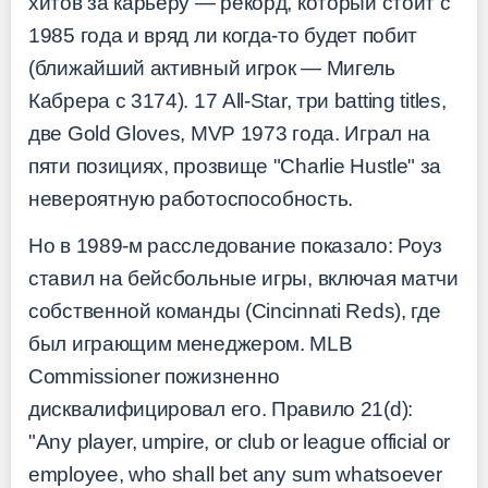
хитов за карьеру — рекорд, который стоит с
1985 года и вряд ли когда-то будет побит
(ближайший активный игрок — Мигель
Кабрера с 3174). 17 All-Star, три batting titles,
две Gold Gloves, MVP 1973 года. Играл на
пяти позициях, прозвище "Charlie Hustle" за
невероятную работоспособность.
Но в 1989-м расследование показало: Роуз
ставил на бейсбольные игры, включая матчи
собственной команды (Cincinnati Reds), где
был играющим менеджером. MLB
Commissioner пожизненно
дисквалифицировал его. Правило 21(d):
"Any player, umpire, or club or league official or
employee, who shall bet any sum whatsoever