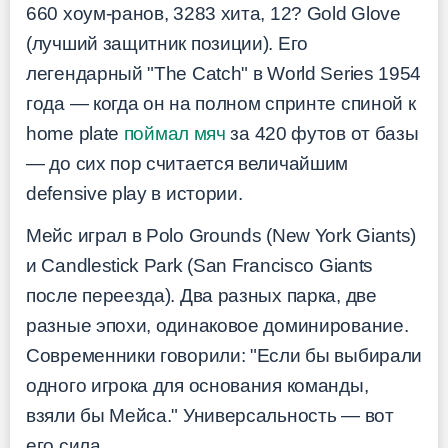
660 хоум-ранов, 3283 хита, 12? Gold Glove
(лучший защитник позиции). Его
легендарный "The Catch" в World Series 1954
года — когда он на полном спринте спиной к
home plate
поймал мяч
за 420 футов от базы
— до сих пор считается величайшим
defensive play в истории.
Мейс играл в Polo Grounds (New York Giants)
и Candlestick Park (San Francisco Giants
после переезда). Два разных парка, две
разные эпохи, одинаковое доминирование.
Современники говорили: "Если бы выбирали
одного игрока для основания команды,
взяли бы Мейса." Универсальность — вот
его сила.