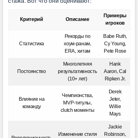
стажа. Вот что они оценивают:
Примеры
Критерий
Описание
игроков
Рекорды по
Babe Ruth,
Статистика
хоум-ранам,
Cy Young,
ERA, хитам
Pete Rose
Многолетняя
Hank
Постоянство
результативность
Aaron, Cal
(10+ лет)
Ripken Jr.
Derek
Чемпионства,
Влияние на
Jeter,
MVP-титулы,
команду
Willie
clutch моменты
Mays
Jackie
Изменение стиля
Robinson,
Революционность