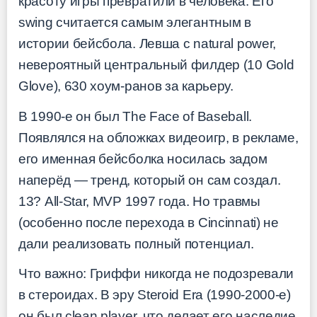
красоту игры превратили в человека. Его
swing считается самым элегантным в
истории бейсбола. Левша с natural power,
невероятный центральный филдер (10 Gold
Glove), 630 хоум-ранов за карьеру.
В 1990-е он был The Face of Baseball.
Появлялся на обложках видеоигр, в рекламе,
его именная бейсболка носилась задом
наперёд — тренд, который он сам создал.
13? All-Star, MVP 1997 года. Но травмы
(особенно после перехода в Cincinnati) не
дали реализовать полный потенциал.
Что важно: Гриффи никогда не подозревали
в стероидах. В эру Steroid Era (1990-2000-е)
он был clean player, что делает его наследие