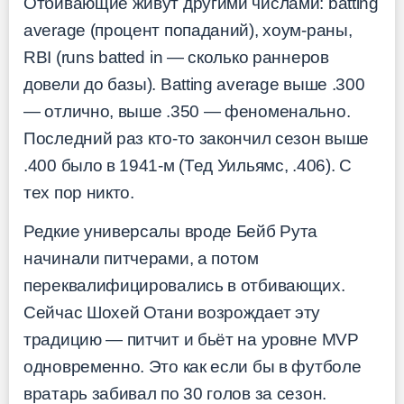
Отбивающие живут другими числами: batting
average (процент попаданий), хоум-раны,
RBI (runs batted in — сколько раннеров
довели до базы). Batting average выше .300
— отлично, выше .350 — феноменально.
Последний раз кто-то закончил сезон выше
.400 было в 1941-м (Тед Уильямс, .406). С
тех пор никто.
Редкие универсалы вроде Бейб Рута
начинали питчерами, а потом
переквалифицировались в отбивающих.
Сейчас Шохей Отани возрождает эту
традицию — питчит и бьёт на уровне MVP
одновременно. Это как если бы в футболе
вратарь забивал по 30 голов за сезон.