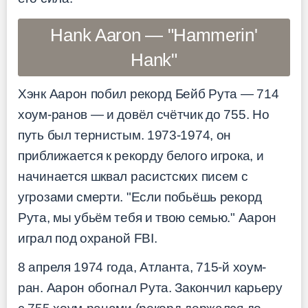
Hank Aaron — "Hammerin'
Hank"
Хэнк Аарон побил рекорд Бейб Рута — 714
хоум-ранов — и довёл счётчик до 755. Но
путь был тернистым. 1973-1974, он
приближается к рекорду белого игрока, и
начинается шквал расистских писем с
угрозами смерти. "Если побьёшь рекорд
Рута, мы убьём тебя и твою семью." Аарон
играл под охраной FBI.
8 апреля 1974 года, Атланта, 715-й хоум-
ран. Аарон обогнал Рута. Закончил карьеру