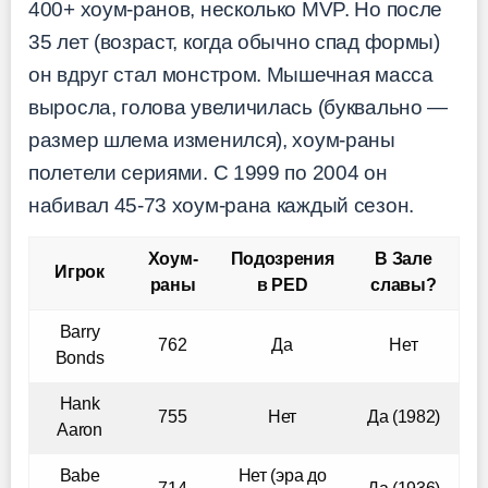
400+ хоум-ранов, несколько MVP. Но после
35 лет (возраст, когда обычно спад формы)
он вдруг стал монстром. Мышечная масса
выросла, голова увеличилась (буквально —
размер шлема изменился), хоум-раны
полетели сериями. С 1999 по 2004 он
набивал 45-73 хоум-рана каждый сезон.
Хоум-
Подозрения
В Зале
Игрок
раны
в PED
славы?
Barry
762
Да
Нет
Bonds
Hank
755
Нет
Да (1982)
Aaron
Babe
Нет (эра до