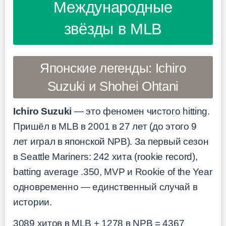
Международные
звёзды в MLB
Японские легенды: Ichiro
Suzuki и Shohei Ohtani
Ichiro Suzuki
— это феномен чистого hitting.
Пришёл в MLB в 2001 в 27 лет (до этого 9
лет играл в японской NPB). За первый сезон
в Seattle Mariners: 242 хита (rookie record),
batting average .350, MVP и Rookie of the Year
одновременно — единственный случай в
истории.
3089 хитов в MLB + 1278 в NPB = 4367