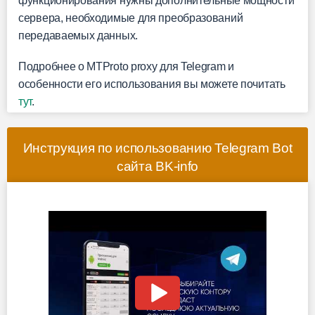
функционирования нужны дополнительные мощности
сервера, необходимые для преобразований
передаваемых данных.
Подробнее о MTProto proxy для Telegram и
особенности его использования вы можете почитать
тут
.
Инструкция по использованию Telegram Bot
сайта BK-info