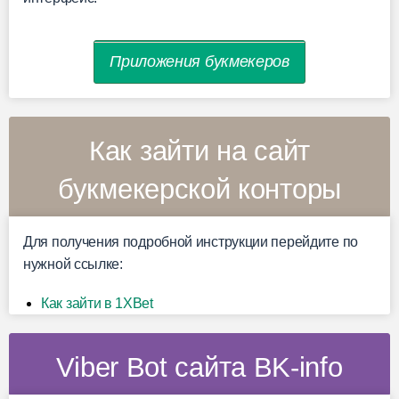
Приложения букмекеров
Как зайти на сайт
букмекерской конторы
Для получения подробной инструкции перейдите по
нужной ссылке:
Как зайти в 1XBet
Viber Bot сайта BK-info