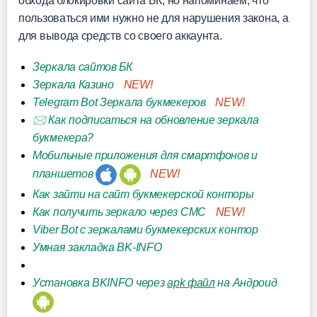
обхода блокировки сайта БК, но напоминаем, что
пользоваться ими нужно не для нарушения закона, а
для вывода средств со своего аккаунта.
Зеркала сайтов БК
Зеркала Казино
NEW!
Telegram Bot Зеркала букмекеров
NEW!
🖂 Как подписаться на обновление зеркала
букмекера?
Мобильные приложения для смартфонов и
планшетов
NEW!
Как зайти на сайт букмекерской конторы
Как получить зеркало через CMC
NEW!
Viber Bot с зеркалами букмекерских контор
Умная закладка BK-INFO
Установка BKINFO через
apk файл
на Андроид