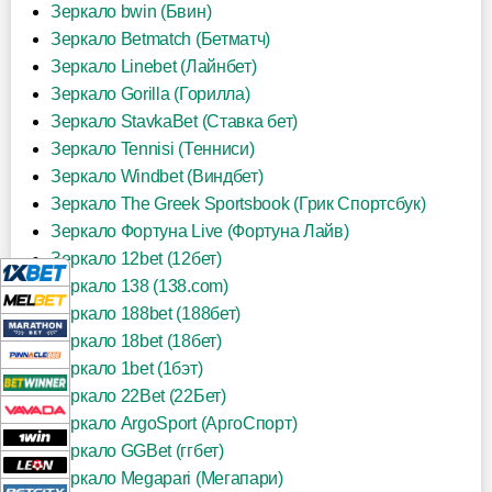
Зеркало bwin (Бвин)
Зеркало Betmatch (Бетматч)
Зеркало Linebet (Лайнбет)
Зеркало Gorilla (Горилла)
Зеркало StavkaBet (Ставка бет)
Зеркало Tennisi (Тенниси)
Зеркало Windbet (Виндбет)
Зеркало The Greek Sportsbook (Грик Спортсбук)
Зеркало Фортуна Live (Фортуна Лайв)
Зеркало 12bet (12бет)
Зеркало 138 (138.com)
Зеркало 188bet (188бет)
Зеркало 18bet (18бет)
Зеркало 1bet (1бэт)
Зеркало 22Bet (22Бет)
Зеркало ArgoSport (АргоСпорт)
Зеркало GGBet (ггбет)
Зеркало Megapari (Мегапари)