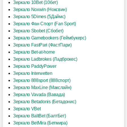
Зеркало 10Bet (10бет)
Зеркало Noxwin (Ноксвин)
Зеркало 5Dimes (5Даймс)
Зеркало Фан Спорт (Fan Sport)
Зеркало Sbobet (Сбобет)
Зеркало Gamebookers (Геймбукерс)
Зеркало FastPari (ФастПари)
Зеркало Bet-at-home
Зеркало Ladbrokes (Ладброкес)
Зеркало PaddyPower
Зеркало Interwetten
Зеркало 888sport (888спорт)
Зеркало MaxLine (Макслайн)
Зеркало Vavada (Вавада)
Зеркало Betadonis (Бетадонис)
Зеркало VBet
Зеркало BaltBet (БалтБет)
Зеркало BetMira (Бетмира)