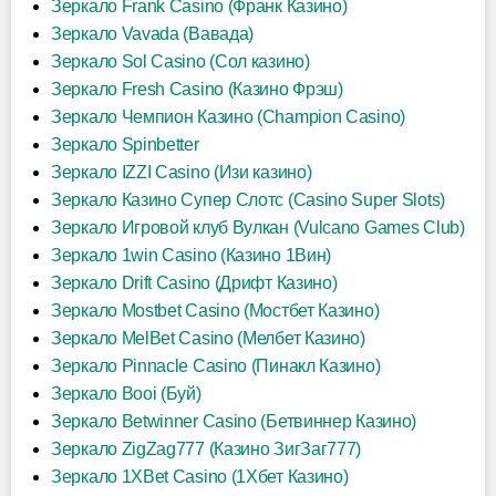
Зеркало Frank Casino (Франк Казино)
Зеркало Vavada (Вавада)
Зеркало Sol Casino (Сол казино)
Зеркало Fresh Casino (Казино Фрэш)
Зеркало Чемпион Казино (Champion Casino)
Зеркало Spinbetter
Зеркало IZZI Casino (Изи казино)
Зеркало Казино Супер Слотс (Casino Super Slots)
Зеркало Игровой клуб Вулкан (Vulcano Games Club)
Зеркало 1win Casino (Казино 1Вин)
Зеркало Drift Casino (Дрифт Казино)
Зеркало Mostbet Casino (Мостбет Казино)
Зеркало MelBet Casino (Мелбет Казино)
Зеркало Pinnacle Casino (Пинакл Казино)
Зеркало Booi (Буй)
Зеркало Betwinner Casino (Бетвиннер Казино)
Зеркало ZigZag777 (Казино ЗигЗаг777)
Зеркало 1XBet Casino (1Хбет Казино)