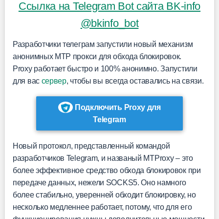
Ссылка на Telegram Bot сайта BK-info
@bkinfo_bot
Разработчики телеграм запустили новый механизм
анонимных MTP прокси для обхода блокировок.
Proxy работает быстро и 100% анонимно. Запустили
для вас
сервер
, чтобы вы всегда оставались на связи.
Подключить Proxy для
Telegram
Новый протокол, представленный командой
разработчиков Telegram, и названый MTProxy – это
более эффективное средство обхода блокировок при
передаче данных, нежели SOCKS5. Оно намного
более стабильно, уверенней обходит блокировку, но
несколько медленнее работает, потому, что для его