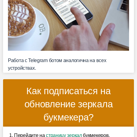
Работа с Telegram ботом аналогична на всех
устройствах.
Как подписаться на
обновление зеркала
букмекера?
Перейдите на
страницу зеркал
букмекеров.