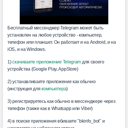
Бесплатный мессенджер Telegram может быть
установлен на любое устройство - компьютер,
телефон или планшет. Он работает и на Android, и на
iOS, и на Windows.
1)
скачиваете приложение Telegram
для своего
устройства (Google Play, AppStore)
2) устанавливаете приложение как обычно
(инструкция для
компьютера
)
3) регистрируетесь как обычно в мессенджере через
телефон (также как в Whatsapp или Viber)
4) в поиске приложения вбиваете "bkinfo_bot" и