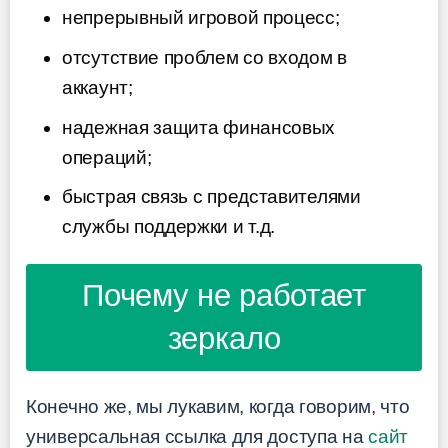
непрерывный игровой процесс;
отсутствие проблем со входом в
аккаунт;
надежная защита финансовых
операций;
быстрая связь с представителями
службы поддержки и т.д.
Почему не работает
зеркало
Конечно же, мы лукавим, когда говорим, что
универсальная ссылка для доступа на
сайт