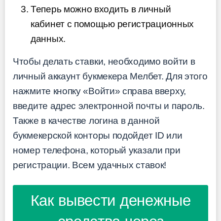
Теперь можно входить в личный
кабинет с помощью регистрационных
данных.
Чтобы делать ставки, необходимо войти в
личный аккаунт букмекера Мелбет. Для этого
нажмите кнопку «Войти» справа вверху,
введите адрес электронной почты и пароль.
Также в качестве логина в данной
букмекерской конторы подойдет ID или
номер телефона, который указали при
регистрации. Всем удачных ставок!
Как вывести денежные