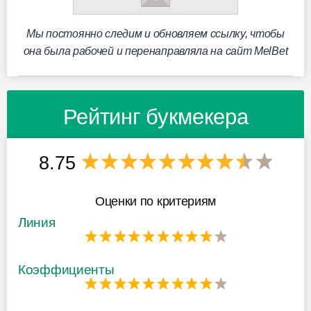
Мы постоянно следим и обновляем ссылку, чтобы
она была рабочей и перенаправляла на сайт MelBet
Рейтинг букмекера
8.75
Оценки по критериям
Линия
Коэффициенты