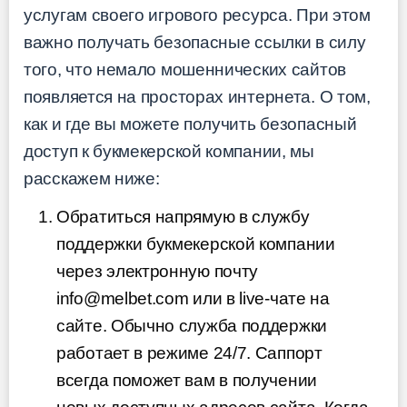
услугам своего игрового ресурса. При этом
важно получать безопасные ссылки в силу
того, что немало мошеннических сайтов
появляется на просторах интернета. О том,
как и где вы можете получить безопасный
доступ к букмекерской компании, мы
расскажем ниже:
Обратиться напрямую в службу
поддержки букмекерской компании
через электронную почту
info@melbet.com или в live-чате на
сайте. Обычно служба поддержки
работает в режиме 24/7. Саппорт
всегда поможет вам в получении