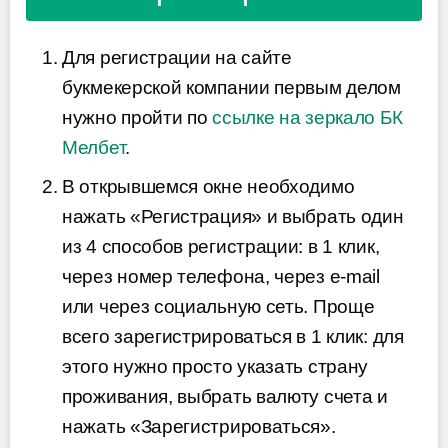
Для регистрации на сайте
букмекерской компании первым делом
нужно пройти по
ссылке на зеркало БК
Мелбет
.
В открывшемся окне необходимо
нажать «Регистрация» и выбрать один
из 4 способов регистрации: в 1 клик,
через номер телефона, через e-mail
или через социальную сеть. Проще
всего зарегистрироваться в 1 клик: для
этого нужно просто указать страну
проживания, выбрать валюту счета и
нажать «Зарегистрироваться».