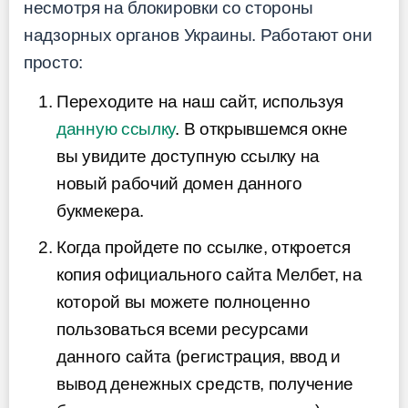
несмотря на блокировки со стороны
надзорных органов Украины. Работают они
просто:
Переходите на наш сайт, используя
данную ссылку
. В открывшемся окне
вы увидите доступную ссылку на
новый рабочий домен данного
букмекера.
Когда пройдете по ссылке, откроется
копия официального сайта Мелбет, на
которой вы можете полноценно
пользоваться всеми ресурсами
данного сайта (регистрация, ввод и
вывод денежных средств, получение