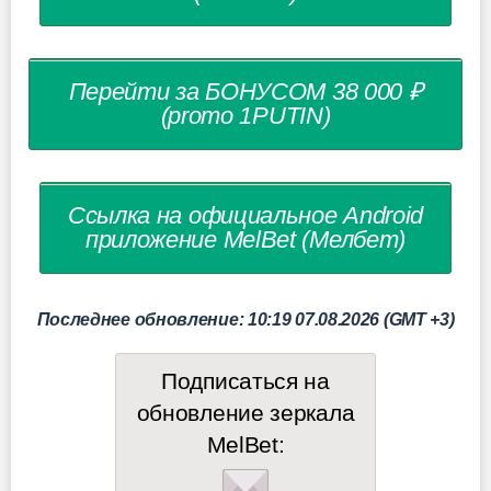
Перейти за БОНУСОМ 38 000 ₽
(promo 1PUTIN)
Ссылка на официальное Android
приложение MelBet (Мелбет)
Последнее обновление: 10:19 07.08.2026 (GMT +3)
Подписаться на
обновление зеркала
MelBet: