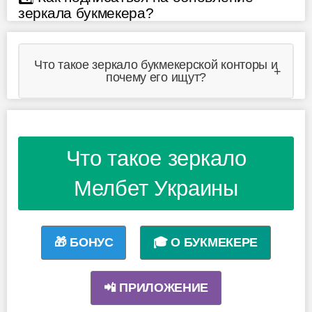
зеркала букмекера?
Что такое зеркало букмекерской конторы и
почему его ищут?
Что такое зеркало
Мелбет Украины
🎁 БОНУС
🎓 О БУКМЕКЕРЕ
📲 ПРИЛОЖЕНИЕ