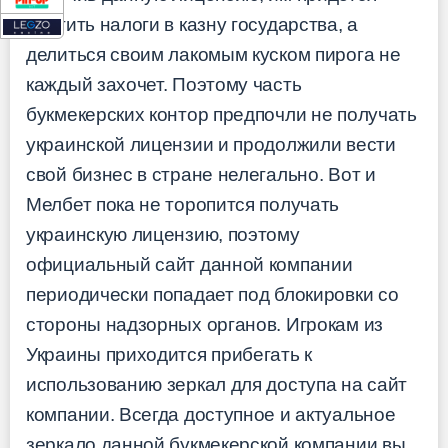
платить налоги в казну государства, а
делиться своим лакомым куском пирога не
каждый захочет. Поэтому часть
букмекерских контор предпочли не получать
украинской лицензии и продолжили вести
свой бизнес в стране нелегально. Вот и
Мелбет пока не торопится получать
украинскую лицензию, поэтому
официальный сайт данной компании
периодически попадает под блокировки со
стороны надзорных органов. Игрокам из
Украины приходится прибегать к
использованию зеркал для доступа на сайт
компании. Всегда доступное и актуальное
зеркало данной букмекерской компании вы