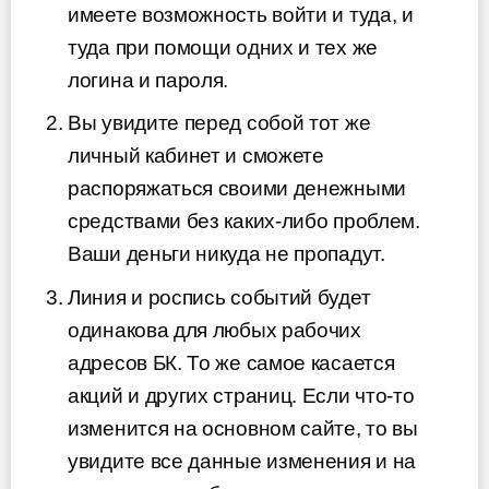
имеете возможность войти и туда, и
туда при помощи одних и тех же
логина и пароля.
Вы увидите перед собой тот же
личный кабинет и сможете
распоряжаться своими денежными
средствами без каких-либо проблем.
Ваши деньги никуда не пропадут.
Линия и роспись событий будет
одинакова для любых рабочих
адресов БК. То же самое касается
акций и других страниц. Если что-то
изменится на основном сайте, то вы
увидите все данные изменения и на