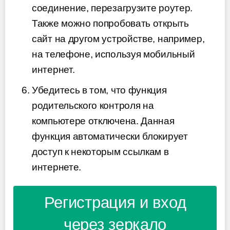
соединение, перезагрузите роутер.
Также можно попробовать открыть
сайт на другом устройстве, например,
на телефоне, используя мобильный
интернет.
Убедитесь в том, что функция
родительского контроля на
компьютере отключена. Данная
функция автоматически блокирует
доступ к некоторым ссылкам в
интернете.
Регистрация и вход
через зеркало