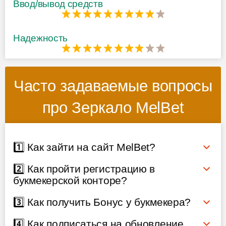
Ввод/вывод средств
Надежность
Часто задаваемые вопросы
про Зеркало MelBet
1️⃣ Как зайти на сайт MelBet?
2️⃣ Как пройти регистрацию в
букмекерской конторе?
3️⃣ Как получить Бонус у букмекера?
4️⃣ Как подписаться на обновление