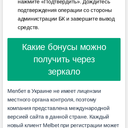
нажмите «Подтвердить». Дождитесь
подтверждения операции со стороны
администрации БК и завершите вывод
средств.
Какие бонусы можно
получить через
зеркало
Мелбет в Украине не имеет лицензии
местного органа контроля, поэтому
компания представлена международной
версией сайта в данной стране. Каждый
новый клиент Melbet при регистрации может