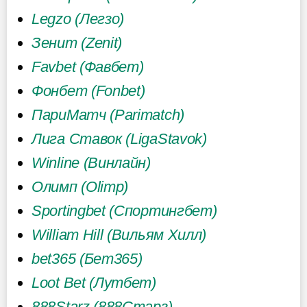
Legzo (Легзо)
Зенит (Zenit)
Favbet (Фавбет)
Фонбет (Fonbet)
ПариМатч (Parimatch)
Лига Ставок (LigaStavok)
Winline (Винлайн)
Олимп (Olimp)
Sportingbet (Спортингбет)
William Hill (Вильям Хилл)
bet365 (Бет365)
Loot Bet (Лутбет)
888Starz (888Старз)