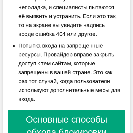
неполадка, и специалисты пытаются
её выявить и устранить. Если это так,
то на экране вы увидите надпись
вроде ошибка 404 или другое.
Попытка входа на запрещенные
ресурсы. Провайдер вправе закрыть
доступ к тем сайтам, которые
запрещены в вашей стране. Это как
раз тот случай, когда пользователи
используют дополнительные меры для
входа.
Основные способы
обхода блокировки