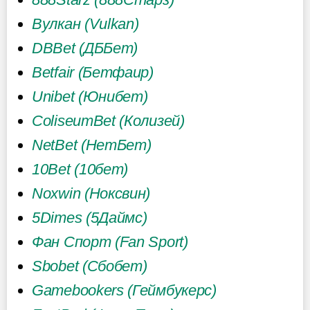
Вулкан (Vulkan)
DBBet (ДББет)
Betfair (Бетфаир)
Unibet (Юнибет)
ColiseumBet (Колизей)
NetBet (НетБет)
10Bet (10бет)
Noxwin (Ноксвин)
5Dimes (5Даймс)
Фан Спорт (Fan Sport)
Sbobet (Сбобет)
Gamebookers (Геймбукерс)