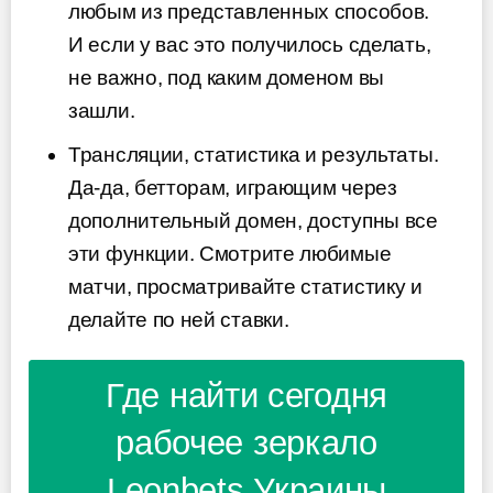
любым из представленных способов.
И если у вас это получилось сделать,
не важно, под каким доменом вы
зашли.
Трансляции, статистика и результаты.
Да-да, бетторам, играющим через
дополнительный домен, доступны все
эти функции. Смотрите любимые
матчи, просматривайте статистику и
делайте по ней ставки.
Где найти сегодня
рабочее зеркало
Leonbets Украины