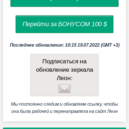
Перейти за БОНУСОМ 100 $
Последнее обновление: 10:15 19.07.2022 (GMT +3)
Подписаться на
обновление зеркала
Леон:
Мы постоянно следим и обновляем ссылку, чтобы
она была рабочей и перенаправляла на сайт Леон