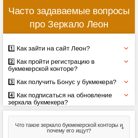
Часто задаваемые вопросы
про Зеркало Леон
1️⃣ Как зайти на сайт Леон?
2️⃣ Как пройти регистрацию в
букмекерской конторе?
3️⃣ Как получить Бонус у букмекера?
4️⃣ Как подписаться на обновление
зеркала букмекера?
Что такое зеркало букмекерской конторы и
почему его ищут?