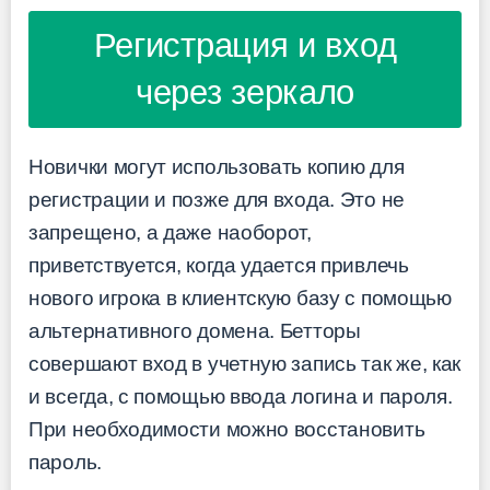
Регистрация и вход
через зеркало
Новички могут использовать копию для
регистрации и позже для входа. Это не
запрещено, а даже наоборот,
приветствуется, когда удается привлечь
нового игрока в клиентскую базу с помощью
альтернативного домена. Бетторы
совершают вход в учетную запись так же, как
и всегда, с помощью ввода логина и пароля.
При необходимости можно восстановить
пароль.