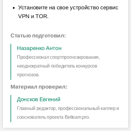
Установите на свое устройство сервис
VPN и TOR.
Статью подготовил:
Назаренко Антон
Профессионал спортпрогнозирования,
неоднократный победитель конкурсов
прогнозов.
Материал проверил:
Донсков Евгений
Главный редактор, профессиональный каппер и
сооснователь проекта Betteam.pro.