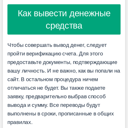
Как вывести денежные
средства
Чтобы совершать вывод денег, следует
пройти верификацию счета. Для этого
предоставьте документы, подтверждающие
вашу личность. И не важно, как вы попали на
сайт. В остальном процедура ничем
отличаться не будет. Вы также подаете
заявку, предварительно выбрав способ
вывода и сумму. Все переводы будут
выполнены в сроки, прописанные в общих
правилах.