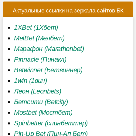
Актуальные ссылки на зеркала сайтов БК
1XBet (1Хбет)
MelBet (Мелбет)
Марафон (Marathonbet)
Pinnacle (Пинакл)
Betwinner (Бетвиннер)
1win (1вин)
Леон (Leonbets)
Бетсити (Betcity)
Mostbet (Мостбет)
Spinbetter (спинбеттер)
Pin-Up Bet (Пин-Ап Бет)