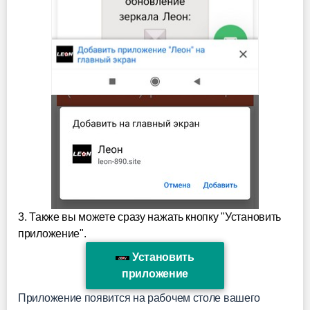
3. Также вы можете сразу нажать кнопку "Установить
приложение".
Установить
приложение
Приложение появится на рабочем столе вашего