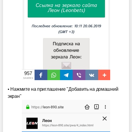
• Нажмите на приглашение "Добавить на домашний
экран"