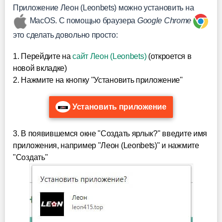
Приложение Леон (Leonbets) можно установить на
MacOS. С помощью браузера
Google Chrome
это сделать довольно просто:
1. Перейдите на
сайт Леон (Leonbets)
(откроется в
новой вкладке)
2. Нажмите на кнопку "Установить приложение"
Установить приложение
3. В появившемся окне "Создать ярлык?" введите имя
приложения, например "Леон (Leonbets)" и нажмите
"Создать"