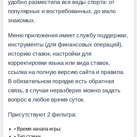
удобно разместила все виды спорта: от
популярных и востребованных, до мало
знакомых.
Меню приложения имеет службу поддержки,
инструменты (для финансовых операций),
историю ставок, настройки для
корректировки языка или вида ставок,
ссылка на полную версию сайта и правила.
В обязательном порядке есть обратная
связь, в случаи неразберих можно задать
вопрос в любое время суток.
Присутствуют 2 фильтра:
• Время начала игры;
• Тип ставки.