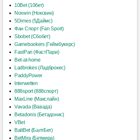
10Bet (10бет)
Noxwin (Ноксвин)
5Dimes (5Даймс)
Фан Спорт (Fan Sport)
Sbobet (Сбобет)
Gamebookers (Геймбукерс)
FastPari (ФастПари)
Bet-at-home
Ladbrokes (Ладброкес)
PaddyPower
Interwetten
888sport (888спорт)
MaxLine (Макслайн)
Vavada (Вавада)
Betadonis (Бетадонис)
VBet
BaltBet (БалтБет)
BetMira (Бетмира)