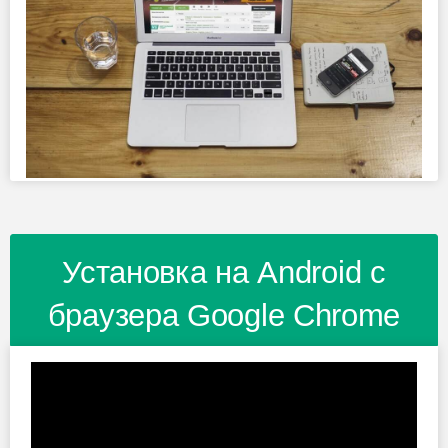
Установка на Android с
браузера Google Chrome