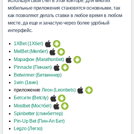
используя свой счет в этой конторе. Для многих
мобильные приложения становятся основными, так
как позволяют делать ставки в любое время в любом
месте, да еще и зачастую через более удобный
интерфейс.
1XBet (1Хбет)
MelBet (Мелбет)
Марафон (Marathonbet)
Pinnacle (Пинакл)
Betwinner (Бетвиннер)
1win (1вин)
приложение
Леон (Leonbets)
Бетсити (Betcity)
Mostbet (Мостбет)
Spinbetter (спинбеттер)
Pin-Up Bet (Пин-Ап Бет)
Legzo (Легзо)