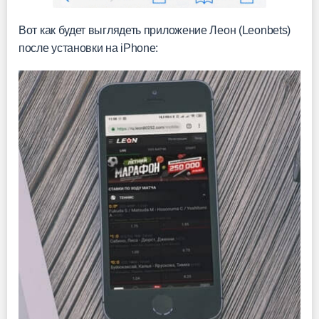
Вот как будет выглядеть приложение Леон (Leonbets)
после установки на iPhone: