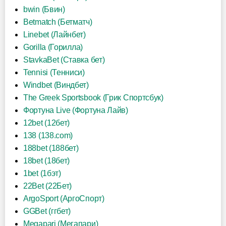
bwin (Бвин)
Betmatch (Бетматч)
Linebet (Лайнбет)
Gorilla (Горилла)
StavkaBet (Ставка бет)
Tennisi (Тенниси)
Windbet (Виндбет)
The Greek Sportsbook (Грик Спортсбук)
Фортуна Live (Фортуна Лайв)
12bet (12бет)
138 (138.com)
188bet (188бет)
18bet (18бет)
1bet (1бэт)
22Bet (22Бет)
ArgoSport (АргоСпорт)
GGBet (ггбет)
Megapari (Мегапари)