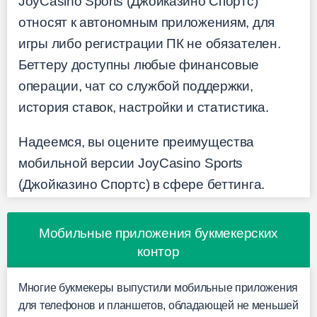
JoyCasino Sports (Джойказино Спортс)
относят к автономным приложениям, для
игры либо регистрации ПК не обязателен.
Беттеру доступны любые финансовые
операции, чат со службой поддержки,
история ставок, настройки и статистика.
Надеемся, вы оцените преимущества
мобильной версии JoyCasino Sports
(Джойказино Спортс) в сфере беттинга.
Мобильные приложения букмекерских
контор
Многие букмекеры выпустили мобильные приложения
для телефонов и планшетов, обладающей не меньшей