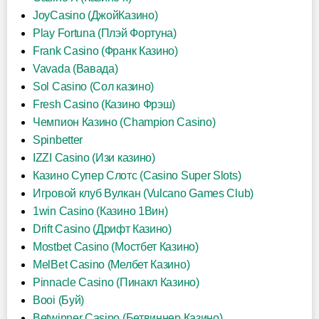
JoyCasino (ДжойКазино)
Play Fortuna (Плэй Фортуна)
Frank Casino (Франк Казино)
Vavada (Вавада)
Sol Casino (Сол казино)
Fresh Casino (Казино Фрэш)
Чемпион Казино (Champion Casino)
Spinbetter
IZZI Casino (Изи казино)
Казино Супер Слотс (Casino Super Slots)
Игровой клуб Вулкан (Vulcano Games Club)
1win Casino (Казино 1Вин)
Drift Casino (Дрифт Казино)
Mostbet Casino (Мостбет Казино)
MelBet Casino (Мелбет Казино)
Pinnacle Casino (Пинакл Казино)
Booi (Буй)
Betwinner Casino (Бетвиннер Казино)