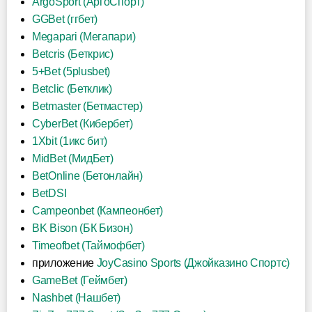
ArgoSport (АргоСпорт)
GGBet (ггбет)
Megapari (Мегапари)
Betcris (Беткрис)
5+Bet (5plusbet)
Betclic (Бетклик)
Betmaster (Бетмастер)
CyberBet (Кибербет)
1Xbit (1икс бит)
MidBet (МидБет)
BetOnline (Бетонлайн)
BetDSI
Campeonbet (Кампеонбет)
BK Bison (БК Бизон)
Timeofbet (Таймофбет)
приложение
JoyCasino Sports (Джойказино Спортс)
GameBet (Геймбет)
Nashbet (Нашбет)