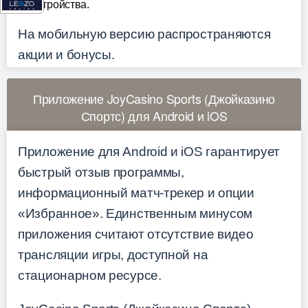
устройства.
На мобильную версию распространяются
акции и бонусы.
Приложение JoyCasino Sports (Джойказино
Спортс) для Android и iOS
Приложение для Android и iOS гарантирует
быстрый отзыв программы,
информационный матч-трекер и опции
«Избранное». Единственным минусом
приложения считают отсутствие видео
трансляции игры, доступной на
стационарном ресурсе.