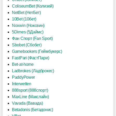
ColiseumBet (Колизей)
NetBet (НетБет)
10Bet (10бет)
Noxwin (Ноксвин)
5Dimes (5Даймс)
Фан Спорт (Fan Sport)
Sbobet (Сбобет)
Gamebookers (Геймбукерс)
FastPari (ФастПари)
Bet-at-home
Ladbrokes (Ладброкес)
PaddyPower
Interwetten
888sport (888спорт)
MaxLine (Макслайн)
Vavada (Вавада)
Betadonis (Бетадонис)