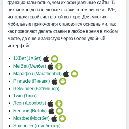
функциональностью, чем их официальные сайты. В
них можно делать любые ставки, в том числе и LIVE,
используя свой счет в этой конторе. Для многих
мобильные приложения становятся основными, так
как позволяют делать ставки в любое время в любом
месте, да еще и зачастую через более удобный
интерфейс.
1XBet (1Хбет)
MelBet (Мелбет)
Марафон (Marathonbet)
Pinnacle (Пинакл)
Betwinner (Бетвиннер)
1win (1вин)
Леон (Leonbets)
Бетсити (Betcity)
Mostbet (Мостбет)
Spinbetter (спинбеттер)