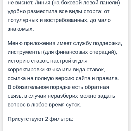
не виснет. Линия (на боковой левой панели)
удобно разместила все виды спорта: от
популярных и востребованных, до мало
знакомых.
Меню приложения имеет службу поддержки,
инструменты (для финансовых операций),
историю ставок, настройки для
корректировки языка или вида ставок,
ссылка на полную версию сайта и правила.
В обязательном порядке есть обратная
связь, в случаи неразберих можно задать
вопрос в любое время суток.
Присутствуют 2 фильтра: