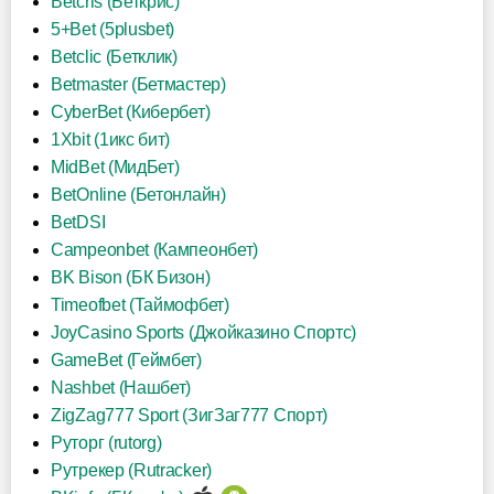
Betcris (Беткрис)
5+Bet (5plusbet)
Betclic (Бетклик)
Betmaster (Бетмастер)
CyberBet (Кибербет)
1Xbit (1икс бит)
MidBet (МидБет)
BetOnline (Бетонлайн)
BetDSI
Campeonbet (Кампеонбет)
BK Bison (БК Бизон)
Timeofbet (Таймофбет)
JoyCasino Sports (Джойказино Спортс)
GameBet (Геймбет)
Nashbet (Нашбет)
ZigZag777 Sport (ЗигЗаг777 Спорт)
Руторг (rutorg)
Рутрекер (Rutracker)