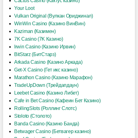
Cactus Casino (Кактус казино)
Your Loot
Vulkan Original (Вулкан Ориджинал)
WinWin Casino (Казино ВинВин)
Kaziman (Казимен)
7K Casino (7K Казино)
Irwin Casino (Казино Ирвин)
BitStarz (БитСтарз)
Arkada Casino (Казино Аркада)
Get-X Casino (Гет икс казино)
Marathon Casino (Казино Марафон)
TradeUpDown (Трейдапдаун)
Leebet Casino (Казино Либет)
Cafe in Bet Casino (Кафеин Бет Казино)
RollingSlots (Роллинг Слотс)
Stoloto (Столото)
Banda Casino (Казино Банда)
Betwager Casino (Бетвагер казино)