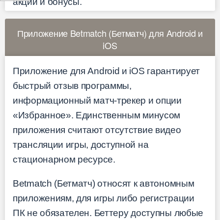
акции и бонусы.
Приложение Betmatch (Бетматч) для Android и
iOS
Приложение для Android и iOS гарантирует
быстрый отзыв программы,
информационный матч-трекер и опции
«Избранное». Единственным минусом
приложения считают отсутствие видео
трансляции игры, доступной на
стационарном ресурсе.
Betmatch (Бетматч) относят к автономным
приложениям, для игры либо регистрации
ПК не обязателен. Беттеру доступны любые