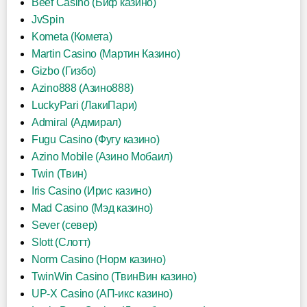
Beef Casino (Биф казино)
JvSpin
Kometa (Комета)
Martin Casino (Мартин Казино)
Gizbo (Гизбо)
Azino888 (Азино888)
LuckyPari (ЛакиПари)
Admiral (Адмирал)
Fugu Casino (Фугу казино)
Azino Mobile (Азино Мобаил)
Twin (Твин)
Iris Casino (Ирис казино)
Mad Casino (Мэд казино)
Sever (север)
Slott (Слотт)
Norm Casino (Норм казино)
TwinWin Casino (ТвинВин казино)
UP-X Casino (АП-икс казино)