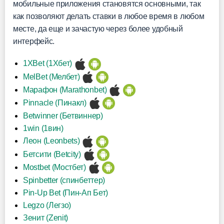
мобильные приложения становятся основными, так
как позволяют делать ставки в любое время в любом
месте, да еще и зачастую через более удобный
интерфейс.
1XBet (1Хбет)
MelBet (Мелбет)
Марафон (Marathonbet)
Pinnacle (Пинакл)
Betwinner (Бетвиннер)
1win (1вин)
Леон (Leonbets)
Бетсити (Betcity)
Mostbet (Мостбет)
Spinbetter (спинбеттер)
Pin-Up Bet (Пин-Ап Бет)
Legzo (Легзо)
Зенит (Zenit)