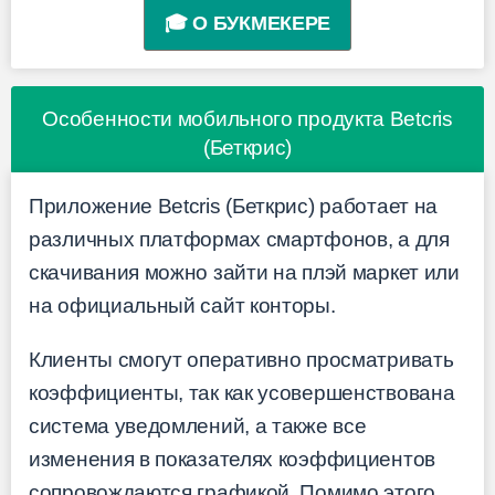
🎓 О БУКМЕКЕРЕ
Особенности мобильного продукта Betcris
(Беткрис)
Приложение Betcris (Беткрис) работает на
различных платформах смартфонов, а для
скачивания можно зайти на плэй маркет или
на официальный сайт конторы.
Клиенты смогут оперативно просматривать
коэффициенты, так как усовершенствована
система уведомлений, а также все
изменения в показателях коэффициентов
сопровождаются графикой. Помимо этого