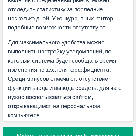
выделив определенный рынок, можно
отследить статистику за последние
несколько дней. У конкурентных контор
подобные возможности отсутствуют.
Для максимального удобства можно
выполнить настройку уведомлений, по
которым система будет сообщать время
изменения показателя коэффициента.
Среди минусов отмечают: отсутствие
функции ввода и вывода средств, для чего
нужно воспользоваться сайтом,
открывающимся на персональном
компьютере.