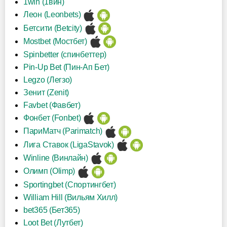
1win (1вин)
Леон (Leonbets)
Бетсити (Betcity)
Mostbet (Мостбет)
Spinbetter (спинбеттер)
Pin-Up Bet (Пин-Ап Бет)
Legzo (Легзо)
Зенит (Zenit)
Favbet (Фавбет)
Фонбет (Fonbet)
ПариМатч (Parimatch)
Лига Ставок (LigaStavok)
Winline (Винлайн)
Олимп (Olimp)
Sportingbet (Спортингбет)
William Hill (Вильям Хилл)
bet365 (Бет365)
Loot Bet (Лутбет)