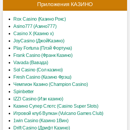
Приложения КАЗИНО
Rox Casino (Казино Рокс)
Asino777 (Азино777)
Casino X (Казино х)
JoyCasino (ДжойКазино)
Play Fortuna (Плэй Фортуна)
Frank Casino (Франк Казино)
Vavada (Вавада)
Sol Casino (Сол казино)
Fresh Casino (Казино Фрэш)
Чемпион Казино (Champion Casino)
Spinbetter
IZZI Casino (Изи казино)
Казино Супер Слотс (Casino Super Slots)
Игровой клуб Вулкан (Vulcano Games Club)
1win Casino (Казино 1Вин)
Drift Casino (Дрифт Казино)