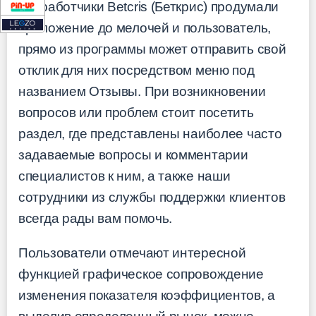
Разработчики Betcris (Беткрис) продумали
приложение до мелочей и пользователь,
прямо из программы может отправить свой
отклик для них посредством меню под
названием Отзывы. При возникновении
вопросов или проблем стоит посетить
раздел, где представлены наиболее часто
задаваемые вопросы и комментарии
специалистов к ним, а также наши
сотрудники из службы поддержки клиентов
всегда рады вам помочь.
Пользователи отмечают интересной
функцией графическое сопровождение
изменения показателя коэффициентов, а