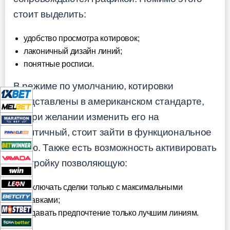
стоит выделить:
удобство просмотра котировок;
лаконичный дизайн линий;
понятные росписи.
В режиме по умолчанию, котировки
представлены в американском стандарте,
но при желании изменить его на
десятичный, стоит зайти в функциональное
меню. Также есть возможность активировать
настройку позволяющую:
заключать сделки только с максимальными
ставками;
отдавать предпочтение только лучшим линиям.