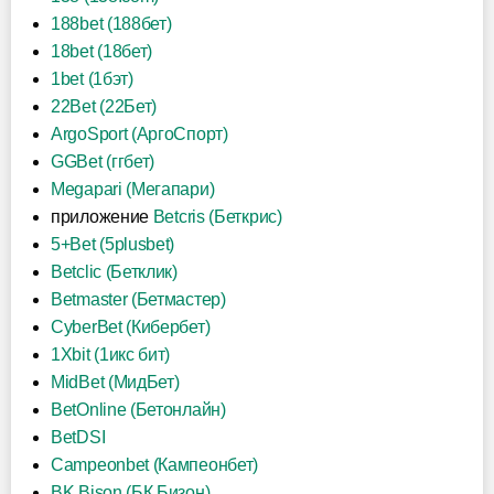
188bet (188бет)
18bet (18бет)
1bet (1бэт)
22Bet (22Бет)
ArgoSport (АргоСпорт)
GGBet (ггбет)
Megapari (Мегапари)
приложение
Betcris (Беткрис)
5+Bet (5plusbet)
Betclic (Бетклик)
Betmaster (Бетмастер)
CyberBet (Кибербет)
1Xbit (1икс бит)
MidBet (МидБет)
BetOnline (Бетонлайн)
BetDSI
Campeonbet (Кампеонбет)
BK Bison (БК Бизон)