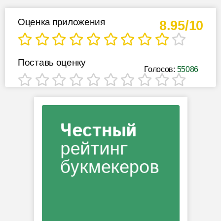
Оценка приложения
8.95/10
Поставь оценку
Голосов:
55086