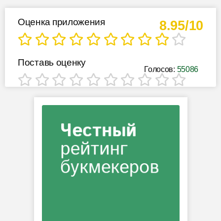
Оценка приложения
8.95/10
Поставь оценку
Голосов:
55086