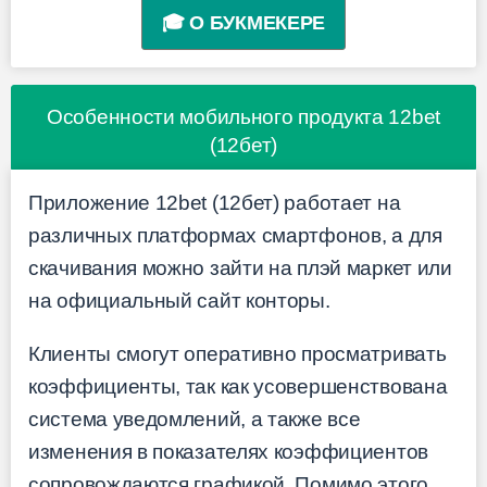
🎓 О БУКМЕКЕРЕ
Особенности мобильного продукта 12bet
(12бет)
Приложение 12bet (12бет) работает на
различных платформах смартфонов, а для
скачивания можно зайти на плэй маркет или
на официальный сайт конторы.
Клиенты смогут оперативно просматривать
коэффициенты, так как усовершенствована
система уведомлений, а также все
изменения в показателях коэффициентов
сопровождаются графикой. Помимо этого