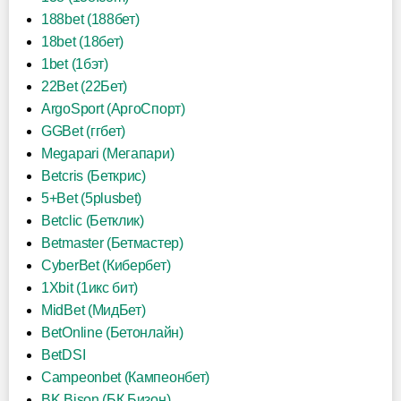
188bet (188бет)
18bet (18бет)
1bet (1бэт)
22Bet (22Бет)
ArgoSport (АргоСпорт)
GGBet (ггбет)
Megapari (Мегапари)
Betcris (Беткрис)
5+Bet (5plusbet)
Betclic (Бетклик)
Betmaster (Бетмастер)
CyberBet (Кибербет)
1Xbit (1икс бит)
MidBet (МидБет)
BetOnline (Бетонлайн)
BetDSI
Campeonbet (Кампеонбет)
BK Bison (БК Бизон)