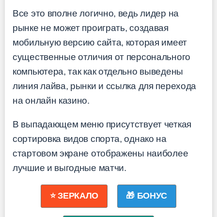
Все это вполне логично, ведь лидер на
рынке не может проиграть, создавая
мобильную версию сайта, которая имеет
существенные отличия от персонального
компьютера, так как отдельно выведены
линия лайва, рынки и ссылка для перехода
на онлайн казино.
В выпадающем меню присутствует четкая
сортировка видов спорта, однако на
стартовом экране отображены наиболее
лучшие и выгодные матчи.
⭐ ЗЕРКАЛО
🎁 БОНУС