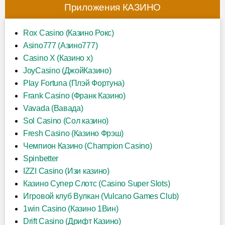
Приложения КАЗИНО
Rox Casino (Казино Рокс)
Asino777 (Азино777)
Casino X (Казино х)
JoyCasino (ДжойКазино)
Play Fortuna (Плэй Фортуна)
Frank Casino (Франк Казино)
Vavada (Вавада)
Sol Casino (Сол казино)
Fresh Casino (Казино Фрэш)
Чемпион Казино (Champion Casino)
Spinbetter
IZZI Casino (Изи казино)
Казино Супер Слотс (Casino Super Slots)
Игровой клуб Вулкан (Vulcano Games Club)
1win Casino (Казино 1Вин)
Drift Casino (Дрифт Казино)