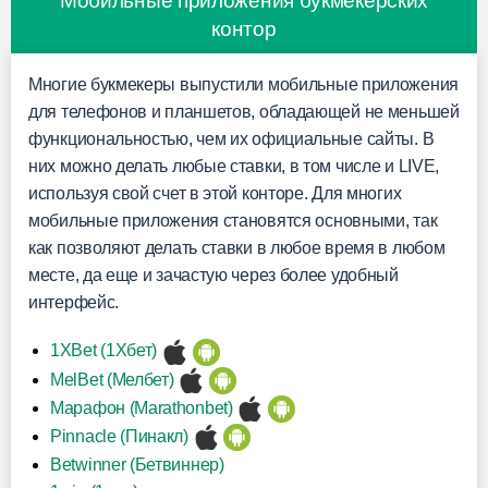
Мобильные приложения букмекерских
контор
Многие букмекеры выпустили мобильные приложения
для телефонов и планшетов, обладающей не меньшей
функциональностью, чем их официальные сайты. В
них можно делать любые ставки, в том числе и LIVE,
используя свой счет в этой конторе. Для многих
мобильные приложения становятся основными, так
как позволяют делать ставки в любое время в любом
месте, да еще и зачастую через более удобный
интерфейс.
1XBet (1Хбет)
MelBet (Мелбет)
Марафон (Marathonbet)
Pinnacle (Пинакл)
Betwinner (Бетвиннер)