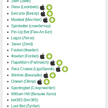
1win (1вин)
Леон (Leonbets)
Бетсити (Betcity)
Mostbet (Мостбет)
Spinbetter (спинбеттер)
Pin-Up Bet (Пин-Ап Бет)
Legzo (Легзо)
Зенит (Zenit)
Favbet (Фавбет)
Фонбет (Fonbet)
ПариМатч (Parimatch)
Лига Ставок (LigaStavok)
Winline (Винлайн)
Олимп (Olimp)
Sportingbet (Спортингбет)
William Hill (Вильям Хилл)
bet365 (Бет365)
Loot Bet (Лутбет)