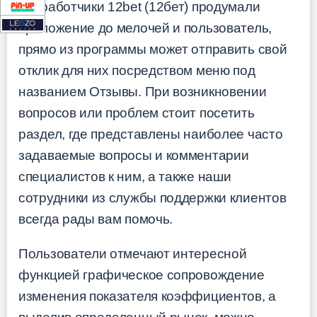
Разработчики 12bet (12бет) продумали
приложение до мелочей и пользователь,
прямо из программы может отправить свой
отклик для них посредством меню под
названием Отзывы. При возникновении
вопросов или проблем стоит посетить
раздел, где представлены наиболее часто
задаваемые вопросы и комментарии
специалистов к ним, а также наши
сотрудники из службы поддержки клиентов
всегда рады вам помочь.
Пользователи отмечают интересной
функцией графическое сопровождение
изменения показателя коэффициентов, а