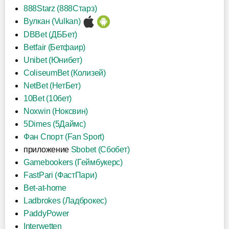
888Starz (888Старз)
Вулкан (Vulkan)
DBBet (ДББет)
Betfair (Бетфаир)
Unibet (Юнибет)
ColiseumBet (Колизей)
NetBet (НетБет)
10Bet (10бет)
Noxwin (Ноксвин)
5Dimes (5Даймс)
Фан Спорт (Fan Sport)
приложение
Sbobet (Сбобет)
Gamebookers (Геймбукерс)
FastPari (ФастПари)
Bet-at-home
Ladbrokes (Ладброкес)
PaddyPower
Interwetten