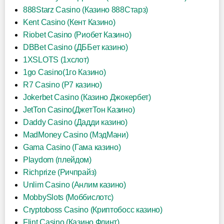
888Starz Casino (Казино 888Старз)
Kent Casino (Кент Казино)
Riobet Casino (Риобет Казино)
DBBet Casino (ДББет казино)
1XSLOTS (1хслот)
1go Casino(1го Казино)
R7 Casino (Р7 казино)
Jokerbet Casino (Казино Джокербет)
JetTon Casino(ДжетТон Казино)
Daddy Casino (Дадди казино)
MadMoney Casino (МэдМани)
Gama Casino (Гама казино)
Playdom (плейдом)
Richprize (Ричпрайз)
Unlim Casino (Анлим казино)
MobbySlots (Моббислотс)
Cryptoboss Casino (Криптобосс казино)
Flint Casino (Казино Флинт)