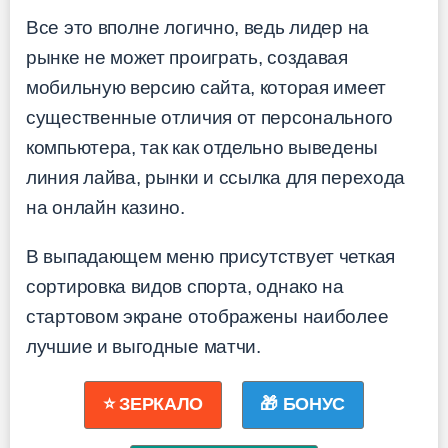
Все это вполне логично, ведь лидер на
рынке не может проиграть, создавая
мобильную версию сайта, которая имеет
существенные отличия от персонального
компьютера, так как отдельно выведены
линия лайва, рынки и ссылка для перехода
на онлайн казино.
В выпадающем меню присутствует четкая
сортировка видов спорта, однако на
стартовом экране отображены наиболее
лучшие и выгодные матчи.
⭐ ЗЕРКАЛО
🎁 БОНУС