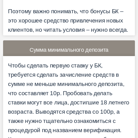
Поэтому важно понимать, что бонусы БК –
это хорошее средство привлечения новых
клиентов, но читать условия – нужно всегда.
Сумма минимального депозита
Чтобы сделать первую ставку у БК,
требуется сделать зачисление средств в
сумме не меньше минимального депозита,
что составляет 10р. Пробовать делать
ставки могут все лица, достигшие 18 летнего
возраста. Выводятся средства со 100р, а
также нужно тщательно ознакомиться с
процедурой под названием верификация.