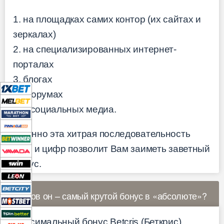
1. на площадках самих контор (их сайтах и
зеркалах)
2. на специализированных интернет-
порталах
3. блогах
4. форумах
5. в социальных медиа.
Именно эта хитрая последовательность
букв и цифр позволит Вам заиметь заветный
бонус.
Каков он – самый крутой бонус в «абсолюте»?
Максимальный бонус Betcris (Беткрис)