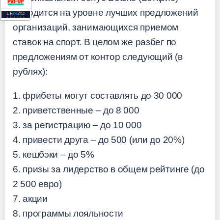
находится на уровне лучших предложений
организаций, занимающихся приемом
ставок на спорт. В целом же разбег по
предложениям от контор следующий (в
рублях):
1. фрибеты могут составлять до 30 000
2. приветственные – до 8 000
3. за регистрацию – до 10 000
4. привести друга – до 500 (или до 20%)
5. кешбэки – до 5%
6. призы за лидерство в общем рейтинге (до
2 500 евро)
7. акции
8. программы лояльности