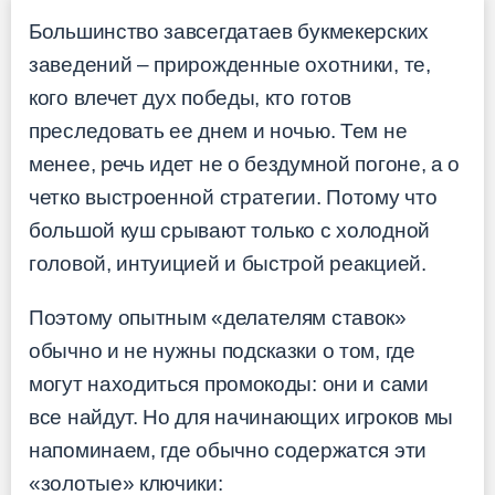
Большинство завсегдатаев букмекерских
заведений – прирожденные охотники, те,
кого влечет дух победы, кто готов
преследовать ее днем и ночью. Тем не
менее, речь идет не о бездумной погоне, а о
четко выстроенной стратегии. Потому что
большой куш срывают только с холодной
головой, интуицией и быстрой реакцией.
Поэтому опытным «делателям ставок»
обычно и не нужны подсказки о том, где
могут находиться промокоды: они и сами
все найдут. Но для начинающих игроков мы
напоминаем, где обычно содержатся эти
«золотые» ключики: