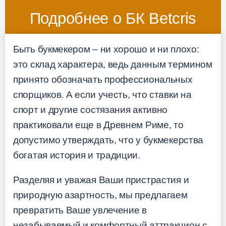
Подробнее о БК Betcris
Быть букмекером – ни хорошо и ни плохо:
это склад характера, ведь данным термином
принято обозначать профессиональных
спорщиков. А если учесть, что ставки на
спорт и другие состязания активно
практиковали еще в Древнем Риме, то
допустимо утверждать, что у букмекерства
богатая история и традиции.
Разделяя и уважая Ваши пристрастия и
природную азартность, мы предлагаем
превратить Ваше увлечение в
незабываемый и комфортный аттракцион с