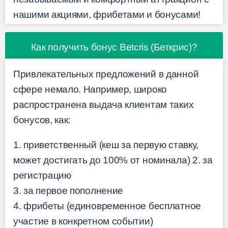
нашими акциями, фрибетами и бонусами!
Как получить бонус Betcris (Беткрис)?
Привлекательных предложений в данной
сфере немало. Например, широко
распространена выдача клиентам таких
бонусов, как:
1. приветственный (кеш за первую ставку,
может достигать до 100% от номинала) 2. за
регистрацию
3. за первое пополнение
4. фрибеты (единовременное бесплатное
участие в конкретном событии)