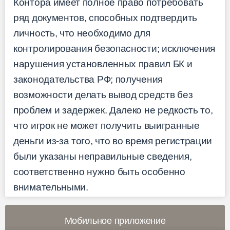
Контора имеет полное право потребовать
ряд документов, способных подтвердить
личность, что необходимо для
контролирования безопасности; исключения
нарушения установленных правил БК и
законодательства РФ; получения
возможности делать вывод средств без
проблем и задержек. Далеко не редкость то,
что игрок не может получить выигранные
деньги из-за того, что во время регистрации
были указаны неправильные сведения,
соответственно нужно быть особенно
внимательными.
Мобильное приложение