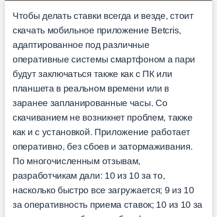
Чтобы делать ставки всегда и везде, стоит
скачать мобильное приложение Betcris,
адаптированное под различные
оперативные системы смартфоном а пари
будут заключаться также как с ПК или
планшета в реальном времени или в
заранее запланированные часы. Со
скачиванием не возникнет проблем, также
как и с установкой. Приложение работает
оперативно, без сбоев и затормаживания.
По многочисленным отзывам,
разработчикам дали: 10 из 10 за то,
насколько быстро все загружается; 9 из 10
за оперативность приема ставок; 10 из 10 за