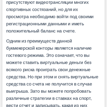
присутствуют видеотрансляции многих
спортивных состязаний, но для их
просмотра необходимо войти под своими
регистрационными данными и иметь
положительный баланс на счете.
Одним из преимуществ данной
букмекерской конторы является наличие
гостевого режима. Это означает, что вы
можете ставить виртуальные деньги без
всякого риска проиграть свои денежные
средства. Но при этом и снять виртуальные
средства со счета не получится в случае
выигрыша. Зато вы можете попробовать
различные стратегии в ставках на спорт,
вести отчет и записывать, какая из них