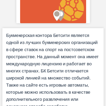
Букмекерская контора Бетсити является
одной из лучших букмекерских организаций
в сфере ставок на спорт на постсоветском
пространстве. На данный момент она имеет
международную лицензию и работает во
многих странах. БК Бетсити отличается
широкой линией на множество событий.
Также на сайте есть игровые автоматы,
которые можно использовать в качестве
дополнительного развлечения или