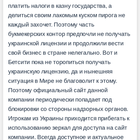
платить налоги в казну государства, а
делиться своим лакомым куском пирога не
каждый захочет. Поэтому часть
букмекерских контор предпочли не получать
украинской лицензии и продолжили вести
свой бизнес в стране нелегально. Вот и
Бетсити пока не торопиться получать
украинскую лицензию, да и нынешняя
ситуация в Мире не благоволит к этому.
Поэтому официальный сайт данной
компании периодически попадает под
блокировки со стороны надзорных органов.
Игрокам из Украины приходится прибегать к
использованию зеркал для доступа на сайт
компании. Всегда доступное и актуальное