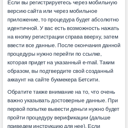
Если вы регистрируетесь через мобильную
версию сайта или через мобильное
приложение, то процедура будет абсолютно
идентичной. У вас есть возможность нажать
на кнопку регистрации справа вверху, затем
ввести все данные. После окончания данной
процедуры нужно перейти по ссылке,
которая придет на указанный e-mail. Таким
образом, вы подтвердите свой созданный
аккаунт на сайте букмекера Бетсити.
Обратите также внимание на то, что очень
важно указывать достоверные данные. При
первой попытке вывести деньги нужно будет
пройти процедуру верификации (дальше
приведем инструкцию для нее). Если