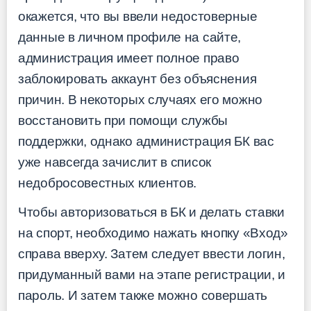
окажется, что вы ввели недостоверные
данные в личном профиле на сайте,
администрация имеет полное право
заблокировать аккаунт без объяснения
причин. В некоторых случаях его можно
восстановить при помощи службы
поддержки, однако администрация БК вас
уже навсегда зачислит в список
недобросовестных клиентов.
Чтобы авторизоваться в БК и делать ставки
на спорт, необходимо нажать кнопку «Вход»
справа вверху. Затем следует ввести логин,
придуманный вами на этапе регистрации, и
пароль. И затем также можно совершать