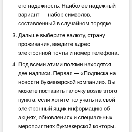
его надежность. Наиболее надежный
вариант — набор символов,
составленный в случайном порядке.
Дальше выберите валюту, страну
проживания, введите адрес
электронной почты и номер телефона.
Под всеми этими полями находятся
две надписи. Первая — «Подписка на
новости букмекерской компании». Вы
можете поставить галочку возле этого
пункта, если хотите получать на свой
электронный ящик информацию об
акциях, обновлениях и специальных
мероприятиях букмекерской конторы.