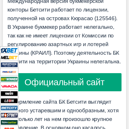
Международная версия букмекерской
конторы Бетсити работает по лицензии,
полученной на островах Кюрасао (125546).
В Украине букмекер работает нелегально,
так как не имеет лицензии от Комиссии по
регулированию азартных игр и лотерей
Украины (КРАИЛ). Поэтому деятельность БК
Бетсити на территории Украины нелегальна.
Официальный сайт
Оформление сайта БК Бетсити выглядит
немного устаревшим и однообразным, хотя
несколько лет на нем произошло крупное
обновление. В основном оно касалось