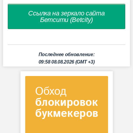
Ссылка на зеркало сайта
Бетсити (Betcity)
Последнее обновление:
09:58 08.08.2026 (GMT +3)