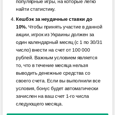
популярные игры, на которые легко
найти статистику.
Кешбэк за неудачные ставки до
10%.
Чтобы принять участие в данной
акции, игрок из Украины должен за
один календарный месяц (с 1 по 30/31
число) внести на счет от 100 000
рублей. Важным условием является
то, что в течение месяца нельзя
выводить денежные средства со
своего счета. Если вы выполнили все
условия, бонус будет автоматически
зачислен на ваш счет 1-го числа
следующего месяца.