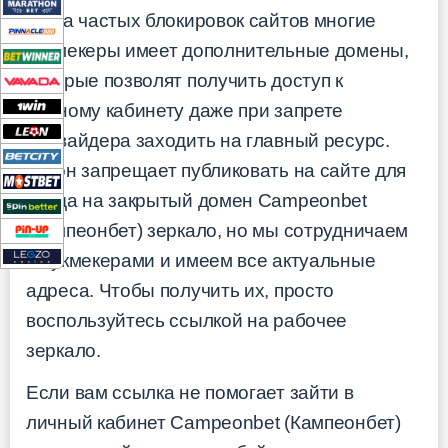
Из-за частых блокировок сайтов многие
букмекеры имеет дополнительные домены,
которые позволят получить доступ к
личному кабинету даже при запрете
провайдера заходить на главный ресурс.
Закон запрещает публиковать на сайте для
входа на закрытый домен Campeonbet
(Кампеонбет) зеркало, но мы сотрудничаем
с букмекерами и имеем все актуальные
адреса. Чтобы получить их, просто
воспользуйтесь ссылкой на рабочее
зеркало.
Если вам ссылка не помогает зайти в
личный кабинет Campeonbet (Кампеонбет)