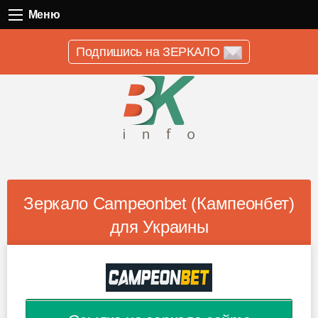
Меню
Меню
Подпишись на ЗЕРКАЛО
Зеркало Campeonbet (Кампеонбет)
для Украины