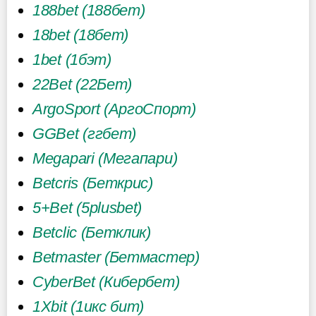
188bet (188бет)
18bet (18бет)
1bet (1бэт)
22Bet (22Бет)
ArgoSport (АргоСпорт)
GGBet (ггбет)
Megapari (Мегапари)
Betcris (Беткрис)
5+Bet (5plusbet)
Betclic (Бетклик)
Betmaster (Бетмастер)
CyberBet (Кибербет)
1Xbit (1икс бит)