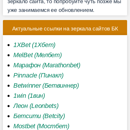
зеркало сайта, то попробуйте чуть позже мы
уже занимаемся ее обновлением.
Актуальные ссылки на зеркала сайтов БК
1XBet (1Хбет)
MelBet (Мелбет)
Марафон (Marathonbet)
Pinnacle (Пинакл)
Betwinner (Бетвиннер)
1win (1вин)
Леон (Leonbets)
Бетсити (Betcity)
Mostbet (Мостбет)