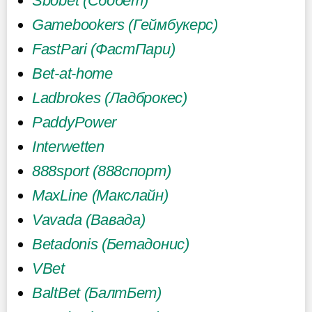
Sbobet (Сбобет)
Gamebookers (Геймбукерс)
FastPari (ФастПари)
Bet-at-home
Ladbrokes (Ладброкес)
PaddyPower
Interwetten
888sport (888спорт)
MaxLine (Макслайн)
Vavada (Вавада)
Betadonis (Бетадонис)
VBet
BaltBet (БалтБет)