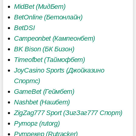
MidBet (МидБет)
BetOnline (Бетонлайн)
BetDSI
Campeonbet (Кампеонбет)
BK Bison (БК Бизон)
Timeofbet (Таймофбет)
JoyCasino Sports (Джойказино
Спортс)
GameBet (Геймбет)
Nashbet (Нашбет)
ZigZag777 Sport (ЗигЗаг777 Спорт)
Руторг (rutorg)
Рутрекер (Rutracker)