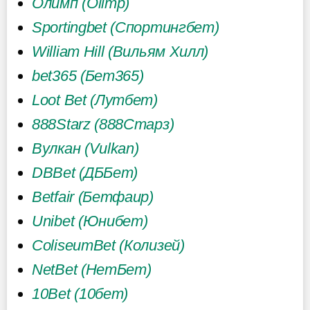
Олимп (Olimp)
Sportingbet (Спортингбет)
William Hill (Вильям Хилл)
bet365 (Бет365)
Loot Bet (Лутбет)
888Starz (888Старз)
Вулкан (Vulkan)
DBBet (ДББет)
Betfair (Бетфаир)
Unibet (Юнибет)
ColiseumBet (Колизей)
NetBet (НетБет)
10Bet (10бет)