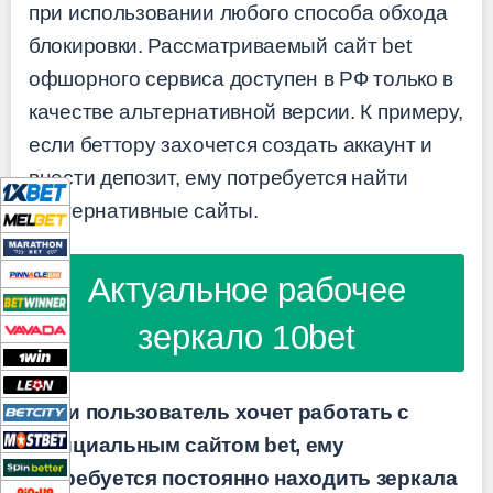
при использовании любого способа обхода
блокировки. Рассматриваемый сайт bet
офшорного сервиса доступен в РФ только в
качестве альтернативной версии. К примеру,
если беттору захочется создать аккаунт и
внести депозит, ему потребуется найти
альтернативные сайты.
Актуальное рабочее
зеркало 10bet
Если пользователь хочет работать с
официальным сайтом bet, ему
потребуется постоянно находить зеркала