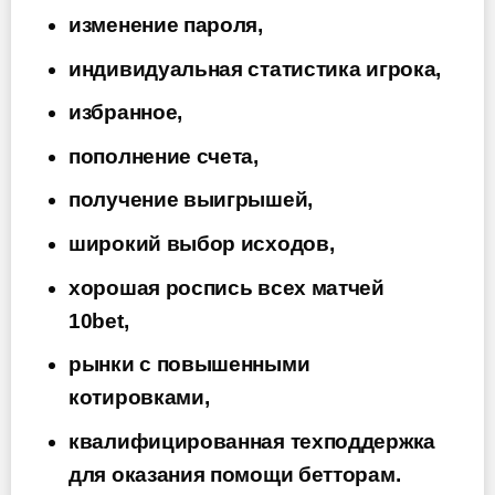
изменение пароля,
индивидуальная статистика игрока,
избранное,
пополнение счета,
получение выигрышей,
широкий выбор исходов,
хорошая роспись всех матчей
10bet,
рынки с повышенными
котировками,
квалифицированная техподдержка
для оказания помощи бетторам.