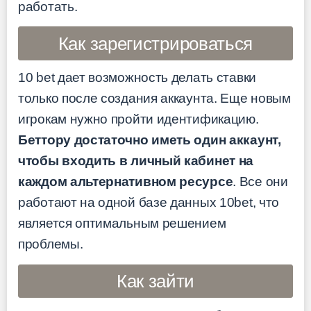
работать.
Как зарегистрироваться
10 bet дает возможность делать ставки
только после создания аккаунта. Еще новым
игрокам нужно пройти идентификацию.
Беттору достаточно иметь один аккаунт,
чтобы входить в личный кабинет на
каждом альтернативном ресурсе
. Все они
работают на одной базе данных 10bet, что
является оптимальным решением
проблемы.
Как зайти