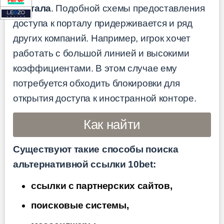
портала
. Подобной схемы предоставления
доступа к порталу придерживается
и ряд
других компаний. Например, игрок хочет
работать с большой линией и высокими
коэффициентами. В этом случае ему
потребуется обходить блокировки для
открытия доступа к иностранной конторе.
Как найти
Существуют такие способы поиска
альтернативной ссылки 10bet:
ссылки с партнерских сайтов,
поисковые системы,