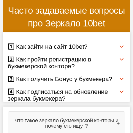
Часто задаваемые вопросы
про Зеркало 10bet
1️⃣ Как зайти на сайт 10bet?
2️⃣ Как пройти регистрацию в
букмекерской конторе?
3️⃣ Как получить Бонус у букмекера?
4️⃣ Как подписаться на обновление
зеркала букмекера?
Что такое зеркало букмекерской конторы и
почему его ищут?