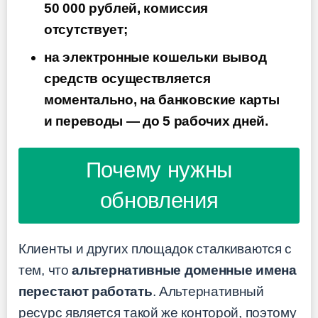
50 000 рублей, комиссия
отсутствует;
на электронные кошельки вывод
средств осуществляется
моментально, на банковские карты
и переводы — до 5 рабочих дней.
Почему нужны
обновления
Клиенты
и других площадок сталкиваются с
тем, что
альтернативные доменные имена
перестают работать
. Альтернативный
ресурс является такой же конторой, поэтому