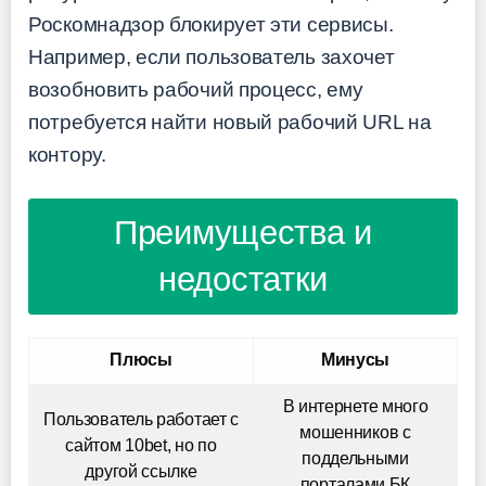
Роскомнадзор блокирует эти сервисы.
Например, если пользователь захочет
возобновить рабочий процесс, ему
потребуется найти новый рабочий URL на
контору.
Преимущества и
недостатки
Плюсы
Минусы
В интернете много
Пользователь работает с
мошенников с
сайтом 10bet, но по
поддельными
другой ссылке
порталами БК