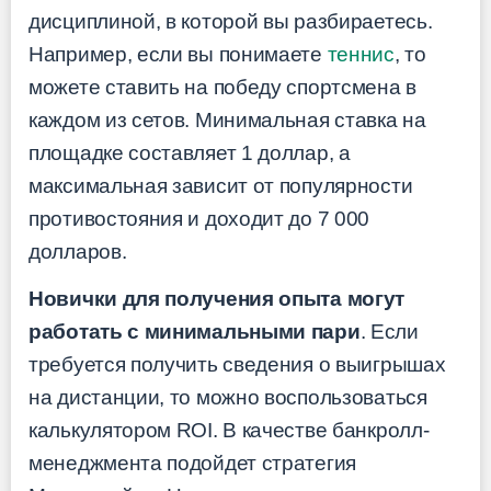
дисциплиной, в которой вы разбираетесь.
Например, если вы понимаете
теннис
, то
можете ставить на победу спортсмена в
каждом из сетов. Минимальная ставка на
площадке составляет 1 доллар, а
максимальная зависит от популярности
противостояния и доходит до 7 000
долларов.
Новички для получения опыта могут
работать с минимальными пари
. Если
требуется получить сведения о выигрышах
на дистанции, то можно воспользоваться
калькулятором ROI. В качестве банкролл-
менеджмента подойдет стратегия