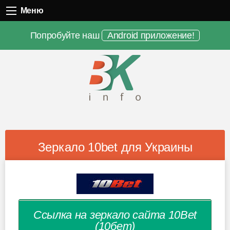
Меню
Меню
Попробуйте наш
Android приложение!
Зеркало 10bet для Украины
Ссылка на зеркало сайта 10Bet
(10бет)