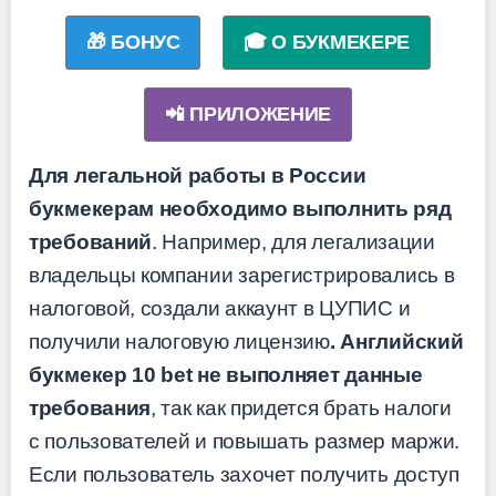
🎁 БОНУС
🎓 О БУКМЕКЕРЕ
📲 ПРИЛОЖЕНИЕ
Для легальной работы в России
букмекерам необходимо выполнить ряд
требований
. Например, для легализации
владельцы компании зарегистрировались в
налоговой, создали аккаунт в ЦУПИС и
получили налоговую лицензию
. Английский
букмекер 10 bet не выполняет данные
требования
, так как придется брать налоги
с пользователей и повышать размер маржи.
Если пользователь захочет получить доступ