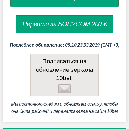
Перейти за БОНУСОМ 200 €
Последнее обновление: 09:10 23.03.2019 (GMT +3)
Подписаться на
обновление зеркала
10bet:
Мы постоянно следим и обновляем ссылку, чтобы
она была рабочей и перенаправляла на сайт 10bet