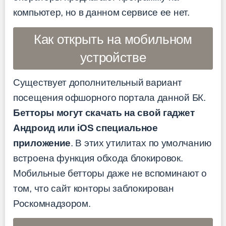
компьютер, но в данном сервисе ее нет.
Как открыть на мобильном
устройстве
Существует дополнительный вариант
посещения офшорного портала данной БК.
Бетторы могут скачать на свой гаджет
Андроид или iOS специальное
приложение
. В этих утилитах по умолчанию
встроена функция обхода блокировок.
Мобильные бетторы даже не вспоминают о
том, что сайт конторы заблокирован
Роскомнадзором.