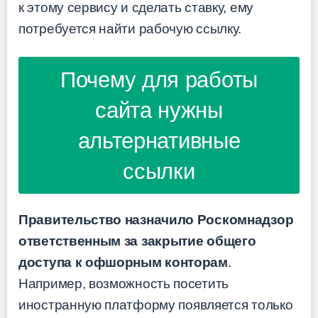
к этому сервису и сделать ставку, ему
потребуется найти рабочую ссылку.
Почему для работы
сайта нужны
альтернативные
ссылки
Правительство назначило Роскомнадзор
ответственным за закрытие общего
доступа к офшорным конторам
.
Например, возможность посетить
иностранную платформу
появляется только