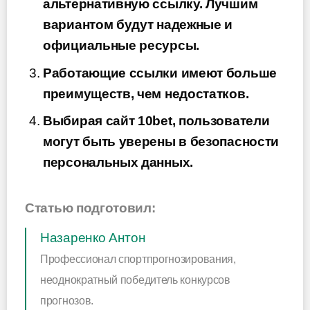
альтернативную ссылку. Лучшим
вариантом будут надежные и
официальные ресурсы.
Работающие ссылки имеют больше
преимуществ, чем недостатков.
Выбирая сайт 10bet, пользователи
могут быть уверены в безопасности
персональных данных.
Статью подготовил:
Назаренко Антон
Профессионал спортпрогнозирования,
неоднократный победитель конкурсов
прогнозов.