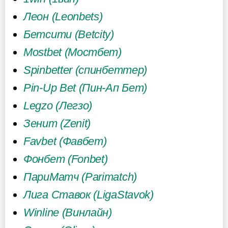
Леон (Leonbets)
Бетсити (Betcity)
Mostbet (Мостбет)
Spinbetter (спинбеттер)
Pin-Up Bet (Пин-Ап Бет)
Legzo (Легзо)
Зенит (Zenit)
Favbet (Фавбет)
Фонбет (Fonbet)
ПариМатч (Parimatch)
Лига Ставок (LigaStavok)
Winline (Винлайн)