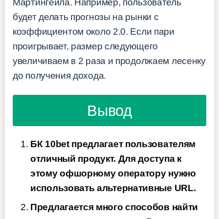
Мартингейла. Например, пользователь
будет делать прогнозы на рынки с
коэффициентом около 2.0. Если пари
проигрывает, размер следующего
увеличиваем в 2 раза и продолжаем лесенку
до получения дохода.
Вывод
БК 10bet предлагает пользователям
отличный продукт. Для доступа к
этому офшорному оператору нужно
использовать альтернативные URL.
Предлагается много способов найти