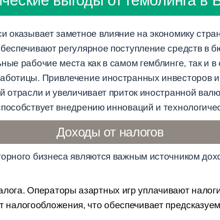
ческие выгоды от гемблинга в 
си оказывает заметное влияние на экономику стр
беспечивают регулярное поступление средств в бю
ные рабочие места как в самом гемблинге, так и в
аботицы. Привлечение иностранных инвесторов и
й отрасли и увеличивает приток иностранной валю
способствует внедрению инноваций и технологичес
Доходы от налогов
горного бизнеса являются важным источником дох
алога. Операторы азартных игр уплачивают налог
т налогообложения, что обеспечивает предсказуем