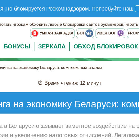
оянно блокируется Роскомнадзором.
Попробуйте наш
могать игрокам обходить любые блокировки сайтов букмекеров, играть
УМНАЯ ЗАКЛАДКА
БОТ
VIBER BOT
PROX
БОНУСЫ
ЗЕРКАЛА
ОБХОД БЛОКИРОВОК
линга на экономику Беларуси: комплексный анализ
⏰ Время чтения: 12 минут
га на экономику Беларуси: ко
а в Беларуси оказывает заметное воздействие на э
рии и увеличению налоговых отчислений. Легализа