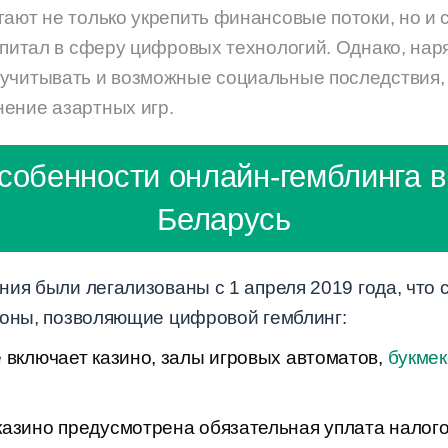
гают не только укрепить финансовые потоки, но и
капитал в сферу цифровых технологий. Однако, нар
учитывать и возможные социальные последствия, 
ение азартных игр.
собенности онлайн-гемблинга в
Беларусь
ия были легализованы с 1 апреля 2019 года, что 
коны, позволяющие цифровой гемблинг:
 включает казино, залы игровых автоматов,
букмек
казино предусмотрена обязательная уплата налог