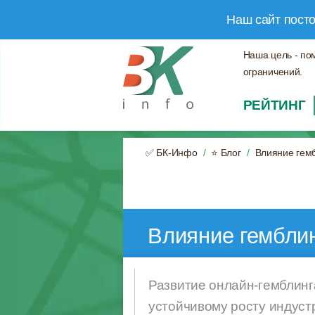
Наш сайт пост
Наша цель - по
ограничений.
РЕЙТИНГ
✅ БК-Инфо
⭐ Блог
Влияние гемб
Влияние гемблин
Развитие онлайн-гемблинг
устойчивому росту индуст