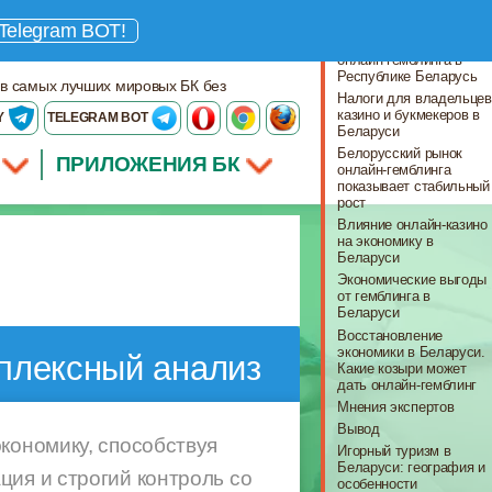
Что важно знать
Telegram BOT!
Ключевые особенности
онлайн-гемблинга в
Республике Беларусь
 в самых лучших мировых БК без
Налоги для владельцев
казино и букмекеров в
Y
TELEGRAM BOT
Беларуси
Белорусский рынок
ПРИЛОЖЕНИЯ БК
онлайн-гемблинга
показывает стабильный
рост
Влияние онлайн-казино
на экономику в
Беларуси
Экономические выгоды
от гемблинга в
Беларуси
Восстановление
экономики в Беларуси.
мплексный анализ
Какие козыри может
дать онлайн-гемблинг
Мнения экспертов
Вывод
кономику, способствуя
Игорный туризм в
Беларуси: география и
ция и строгий контроль со
особенности