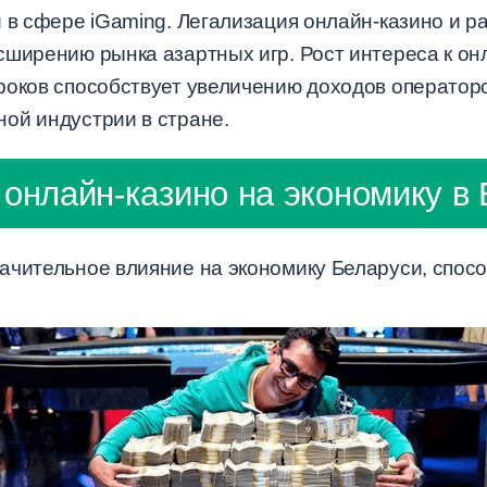
и в сфере iGaming. Легализация онлайн-казино и 
сширению рынка азартных игр. Рост интереса к он
роков способствует увеличению доходов операторо
ой индустрии в стране.
онлайн-казино на экономику в
ачительное влияние на экономику Беларуси, спос