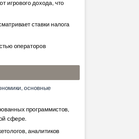
т игрового дохода, что
сматривает ставки налога
остью операторов
ономики, основные
рованных программистов,
ной сфере.
етологов, аналитиков