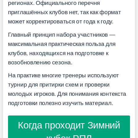
регионах. Официального перечня
приглашённых клубов нет, так как формат
может корректироваться от года к году.
Главный принцип набора участников —
максимальная практическая польза для
клубов, находящихся на подготовке к
возобновлению сезона.
На практике многие тренеры используют
турнир для притирки схем и проверки
молодых игроков. Для понимания контекста
подготовки полезно изучить материал.
Когда проходит Зимний