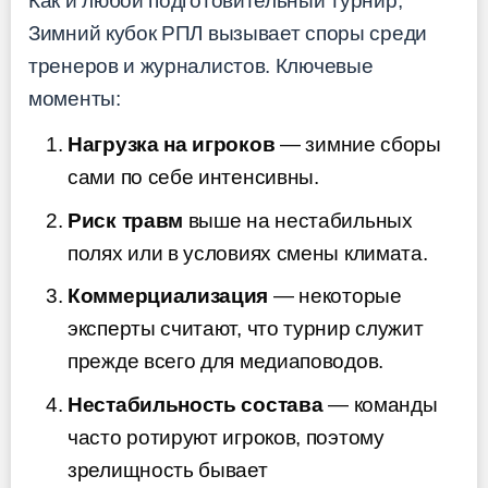
Как и любой подготовительный турнир,
Зимний кубок РПЛ вызывает споры среди
тренеров и журналистов. Ключевые
моменты:
Нагрузка на игроков
— зимние сборы
сами по себе интенсивны.
Риск травм
выше на нестабильных
полях или в условиях смены климата.
Коммерциализация
— некоторые
эксперты считают, что турнир служит
прежде всего для медиаповодов.
Нестабильность состава
— команды
часто ротируют игроков, поэтому
зрелищность бывает