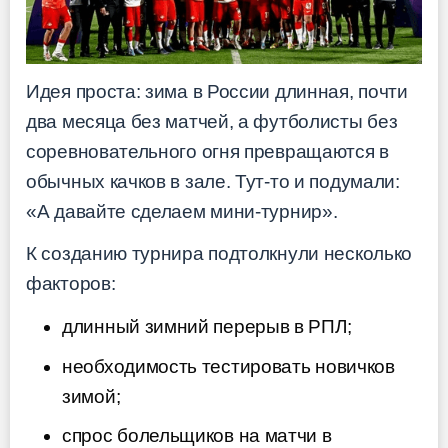
Идея проста: зима в России длинная, почти
два месяца без матчей, а футболисты без
соревновательного огня превращаются в
обычных качков в зале. Тут-то и подумали:
«А давайте сделаем мини-турнир».
К созданию турнира подтолкнули несколько
факторов:
длинный зимний перерыв в РПЛ;
необходимость тестировать новичков
зимой;
спрос болельщиков на матчи в