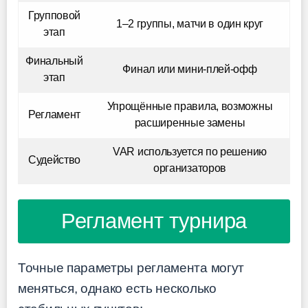
Групповой
1–2 группы, матчи в один круг
этап
Финальный
Финал или мини-плей-офф
этап
Упрощённые правила, возможны
Регламент
расширенные замены
VAR используется по решению
Судейство
организаторов
Регламент турнира
Точные параметры регламента могут
меняться, однако есть несколько