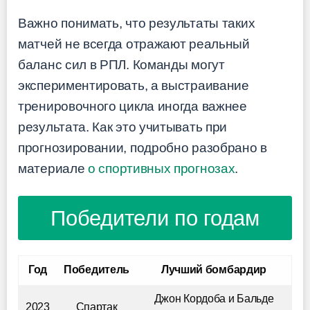
Важно понимать, что результаты таких
матчей не всегда отражают реальный
баланс сил в РПЛ. Команды могут
экспериментировать, а выстраивание
тренировочного цикла иногда важнее
результата. Как это учитывать при
прогнозировании, подробно разобрано в
материале
о спортивных прогнозах
.
Победители по годам
Год
Победитель
Лучший бомбардир
Джон Кордоба и Бальде
2023
Спартак