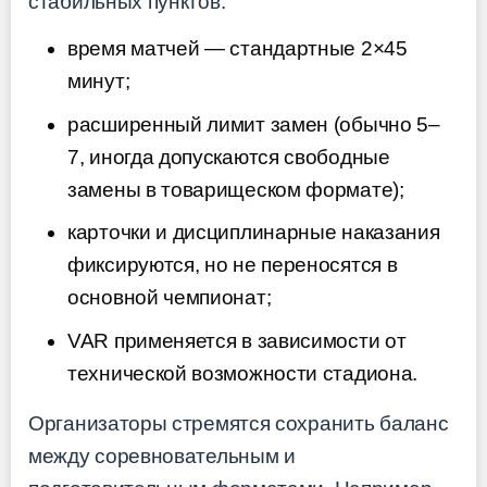
стабильных пунктов:
время матчей — стандартные 2×45
минут;
расширенный лимит замен (обычно 5–
7, иногда допускаются свободные
замены в товарищеском формате);
карточки и дисциплинарные наказания
фиксируются, но не переносятся в
основной чемпионат;
VAR применяется в зависимости от
технической возможности стадиона.
Организаторы стремятся сохранить баланс
между соревновательным и