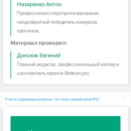
Назаренко Антон
Профессионал спортпрогнозирования,
неоднократный победитель конкурсов
прогнозов.
Материал проверил:
Донсков Евгений
Главный редактор, профессиональный каппер и
сооснователь проекта Betteam.pro.
❓ Часто задаваемые вопросы: Что такое зимний кубок РПЛ