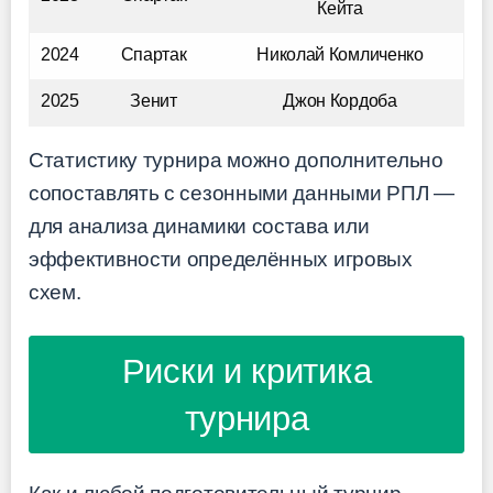
Кейта
2024
Спартак
Николай Комличенко
2025
Зенит
Джон Кордоба
Статистику турнира можно дополнительно
сопоставлять с сезонными данными РПЛ —
для анализа динамики состава или
эффективности определённых игровых
схем.
Риски и критика
турнира