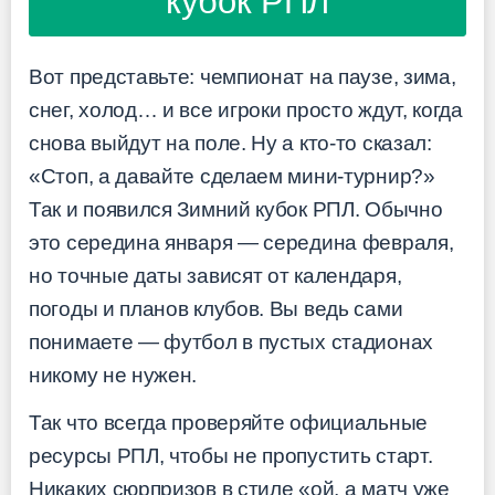
кубок РПЛ
Вот представьте: чемпионат на паузе, зима,
снег, холод… и все игроки просто ждут, когда
снова выйдут на поле. Ну а кто-то сказал:
«Стоп, а давайте сделаем мини-турнир?»
Так и появился Зимний кубок РПЛ. Обычно
это середина января — середина февраля,
но точные даты зависят от календаря,
погоды и планов клубов. Вы ведь сами
понимаете — футбол в пустых стадионах
никому не нужен.
Так что всегда проверяйте официальные
ресурсы РПЛ, чтобы не пропустить старт.
Никаких сюрпризов в стиле «ой, а матч уже