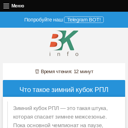
Меню
Меню
Попробуйте наш
Telegram BOT!
⏰ Время чтения: 12 минут
Что такое зимний кубок РПЛ
Зимний кубок РПЛ — это такая штука,
которая спасает зимнее межсезонье.
Пока основной чемпионат на паузе,