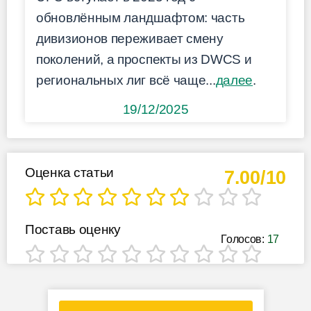
обновлённым ландшафтом: часть
дивизионов переживает смену
поколений, а проспекты из DWCS и
региональных лиг всё чаще...
далее
.
19/12/2025
Оценка статьи
7.00/10
Поставь оценку
Голосов:
17