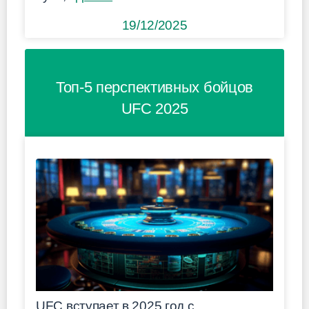
19/12/2025
Топ-5 перспективных бойцов
UFC 2025
UFC вступает в 2025 год с