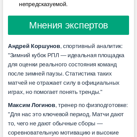
непредсказуемой.
Мнения экспертов
Андрей Коршунов
, спортивный аналитик:
"Зимний кубок РПЛ — идеальная площадка
для оценки реального состояния команд
после зимней паузы. Статистика таких
матчей не отражает силу в официальных
играх, но помогает понять тренды."
Максим Логинов
, тренер по физподготовке:
"Для нас это ключевой период. Матчи дают
то, чего не дают обычные сборы —
соревновательную мотивацию и высокие