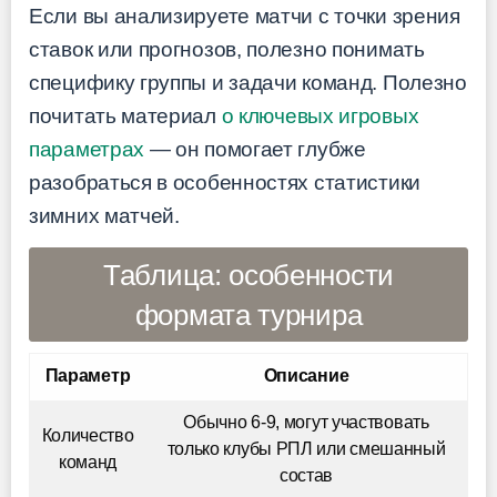
Если вы анализируете матчи с точки зрения
ставок или прогнозов, полезно понимать
специфику группы и задачи команд. Полезно
почитать материал
о ключевых игровых
параметрах
— он помогает глубже
разобраться в особенностях статистики
зимних матчей.
Таблица: особенности
формата турнира
Параметр
Описание
Обычно 6-9, могут участвовать
Количество
только клубы РПЛ или смешанный
команд
состав