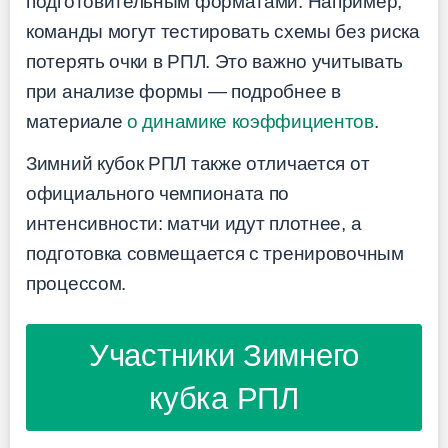
подготовительным форматами. Например,
команды могут тестировать схемы без риска
потерять очки в РПЛ. Это важно учитывать
при анализе формы — подробнее в
материале
о динамике коэффициентов
.
Зимний кубок РПЛ также отличается от
официального чемпионата по
интенсивности: матчи идут плотнее, а
подготовка совмещается с тренировочным
процессом.
Участники Зимнего
кубка РПЛ