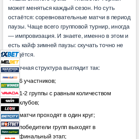
может меняться каждый сезон. Но суть
остаётся: соревновательные матчи в период
паузы. Чаще всего групповой турнир, иногда
— импровизация. И знаете, именно в этом и
есть кайф зимней паузы: скучать точно не
придётся.
Типичная структура выглядит так:
6 участников;
1-2 группы с равным количеством
клубов;
матчи проходят в один круг;
победители групп выходят в
финальный этап;