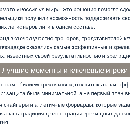
мате «Россия vs Мир». Это решение помогло сде
ельщики получили возможность поддерживать сво
их легионеров лиги в одном составе.
нд включал участие тренеров, представителей клу
а площадке оказались самые эффективные и зрели
, известных своей результативностью и зрелищно
Лучшие моменты и ключевые игроки
атам обилием трёхочковых, открытых атак и эфф
р: защита была минимальной, а на первый план в
я снайперы и атлетичные форварды, которые задал
 началась традиция демонстрации зрелищных данков
тия.