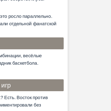
 это росло параллельно.
али отдельной фанатской
омбинации, весёлые
здник баскетбола.
 игр
? Есть. Восток против
риментировали без