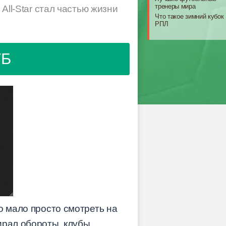
тренеры мира
All-Star стал частью жизни
Что такое зимний кубок
РПЛ
ТБ
о мало просто смотреть на
ирал обороты, клубы