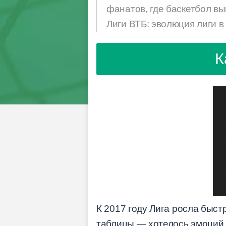
фанатов, где баскетбол выг
Лиги ВТБ: эволюция лиги 
К
К 2017 году Лига росла быст
таблицы — хотелось эмоций,