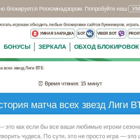
но блокируется Роскомнадзором.
Попробуйте наш
УМ
могать игрокам обходить любые блокировки сайтов букмекеров, играть
УМНАЯ ЗАКЛАДКА
БОТ
VIBER BOT
PROX
БОНУСЫ
ЗЕРКАЛА
ОБХОД БЛОКИРОВОК
а всех звезд Лиги ВТБ
⏰ Время чтения: 15 минут
стория матча всех звезд Лиги В
 — это как если бы все ваши любимые игроки сезон
ворить чудеса. По сути, это не просто игра — это ш