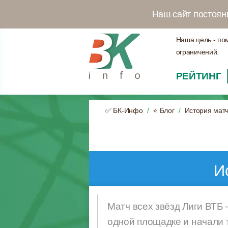
Наш сайт постоян
Наша цель - по
ограничений.
РЕЙТИНГ
✅ БК-Инфо
⭐ Блог
История матч
И
Матч всех звёзд Лиги ВТБ
одной площадке и начали т