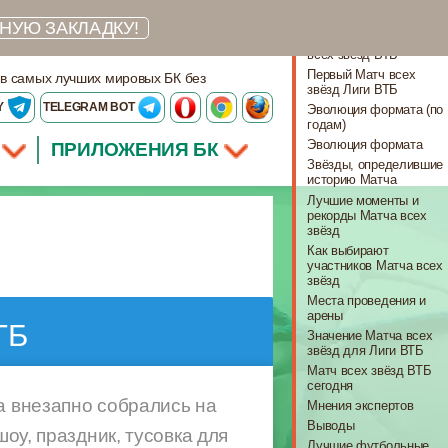
Что важно знать
НУЮ ЗАКЛАДКУ!
Как появился Матч
всех звёзд ВТБ
Первый Матч всех
 в самых лучших мировых БК без
звёзд Лиги ВТБ
Y
TELEGRAM BOT
Эволюция формата (по
годам)
Эволюция формата
ПРИЛОЖЕНИЯ БК
Звёзды, определившие
историю Матча
Лучшие моменты и
рекорды Матча всех
звёзд
Как выбирают
участников Матча всех
звёзд
Места проведения и
арены
ТБ
Значение Матча всех
звёзд для Лиги ВТБ
Матч всех звёзд ВТБ
сегодня
а внезапно собрались на
Мнения экспертов
Выводы
оу, праздник, тусовка для
Лучшие футбольные