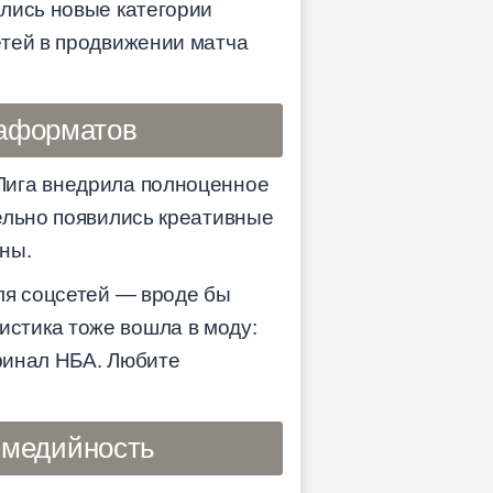
лись новые категории
етей в продвижении матча
иаформатов
Лига внедрила полноценное
ельно появились креативные
ны.
ля соцсетей — вроде бы
атистика тоже вошла в моду:
рфинал НБА. Любите
 медийность