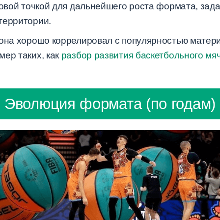
товой точкой для дальнейшего роста формата, зад
территории.
зона хорошо коррелировал с популярностью матери
мер таких, как
разбор развития баскетбольного мя
Эволюция формата (по годам)