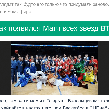
лядит так, будто его только что придумали заново. 
в прямом эфире.
ак появился Матч всех звёзд В
рее, чем ваши мемы в Telegram. Болельщикам стал
 хайлайтов, настоящего шоу. Баскетбол в СНГ наб