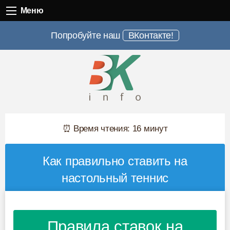
Меню
Меню
Попробуйте наш
ВКонтакте!
⏰ Время чтения: 16 минут
Как правильно ставить на
настольный теннис
Правила ставок на