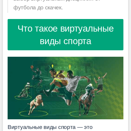
футбола до скачек.
Что такое виртуальные
виды спорта
Виртуальные виды спорта — это