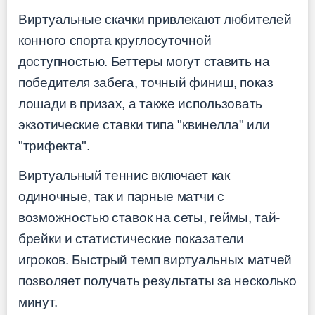
Виртуальные скачки привлекают любителей
конного спорта круглосуточной
доступностью. Беттеры могут ставить на
победителя забега, точный финиш, показ
лошади в призах, а также использовать
экзотические ставки типа "квинелла" или
"трифекта".
Виртуальный теннис включает как
одиночные, так и парные матчи с
возможностью ставок на сеты, геймы, тай-
брейки и статистические показатели
игроков. Быстрый темп виртуальных матчей
позволяет получать результаты за несколько
минут.