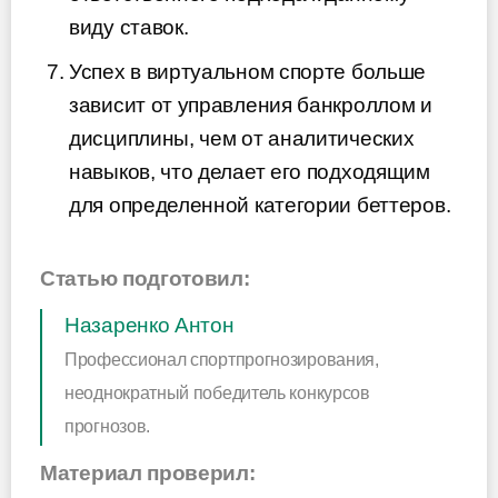
виду ставок.
Успех в виртуальном спорте больше
зависит от управления банкроллом и
дисциплины, чем от аналитических
навыков, что делает его подходящим
для определенной категории беттеров.
Статью подготовил:
Назаренко Антон
Профессионал спортпрогнозирования,
неоднократный победитель конкурсов
прогнозов.
Материал проверил: