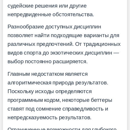
судейские решения или другие
непредвиденные обстоятельства.
Разнообразие доступных дисциплин
позволяет найти подходящие варианты для
различных предпочтений. От традиционных
видов спорта до экзотических дисциплин —
выбор постоянно расширяется.
Главным недостатком является
алгоритмическая природа результатов.
Поскольку исходы определяются
программным кодом, некоторые беттеры
ставят под сомнение справедливость и
непредсказуемость результатов.
Ограниченные возможности для глубокого