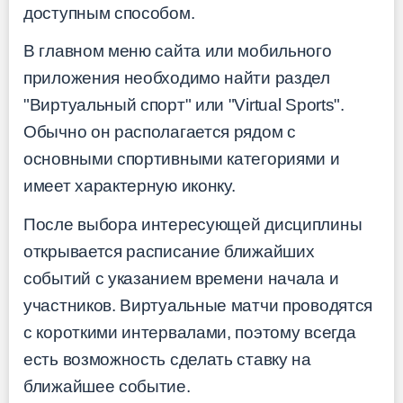
доступным способом.
В главном меню сайта или мобильного
приложения необходимо найти раздел
"Виртуальный спорт" или "Virtual Sports".
Обычно он располагается рядом с
основными спортивными категориями и
имеет характерную иконку.
После выбора интересующей дисциплины
открывается расписание ближайших
событий с указанием времени начала и
участников. Виртуальные матчи проводятся
с короткими интервалами, поэтому всегда
есть возможность сделать ставку на
ближайшее событие.