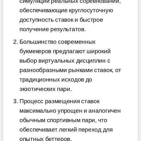
симуляции реальных соревнований,
обеспечивающие круглосуточную
доступность ставок и быстрое
получение результатов.
Большинство современных
букмекеров предлагают широкий
выбор виртуальных дисциплин с
разнообразными рынками ставок, от
традиционных исходов до
экзотических пари.
Процесс размещения ставок
максимально упрощен и аналогичен
обычным спортивным пари, что
обеспечивает легкий переход для
опытных беттеров.