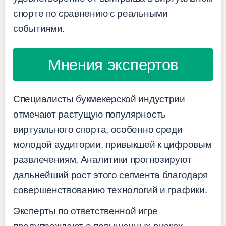
спорте по сравнению с реальными
событиями.
Мнения экспертов
Специалисты букмекерской индустрии
отмечают растущую популярность
виртуального спорта, особенно среди
молодой аудитории, привыкшей к цифровым
развлечениям. Аналитики прогнозируют
дальнейший рост этого сегмента благодаря
совершенствованию технологий и графики.
Эксперты по ответственной игре