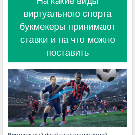
На какие виды
виртуального спорта
букмекеры принимают
ставки и на что можно
поставить
Виртуальный футбол остается самой