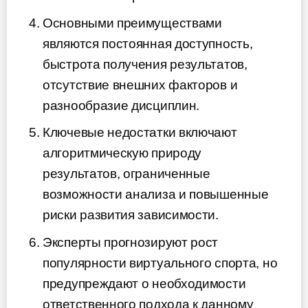
Основными преимуществами
являются постоянная доступность,
быстрота получения результатов,
отсутствие внешних факторов и
разнообразие дисциплин.
Ключевые недостатки включают
алгоритмическую природу
результатов, ограниченные
возможности анализа и повышенные
риски развития зависимости.
Эксперты прогнозируют рост
популярности виртуального спорта, но
предупреждают о необходимости
ответственного подхода к данному