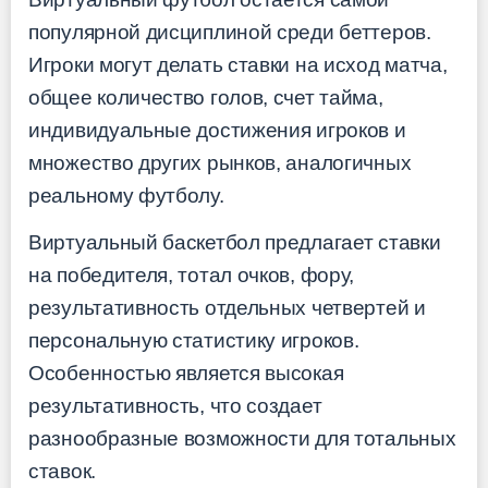
популярной дисциплиной среди беттеров.
Игроки могут делать ставки на исход матча,
общее количество голов, счет тайма,
индивидуальные достижения игроков и
множество других рынков, аналогичных
реальному футболу.
Виртуальный баскетбол предлагает ставки
на победителя, тотал очков, фору,
результативность отдельных четвертей и
персональную статистику игроков.
Особенностью является высокая
результативность, что создает
разнообразные возможности для тотальных
ставок.