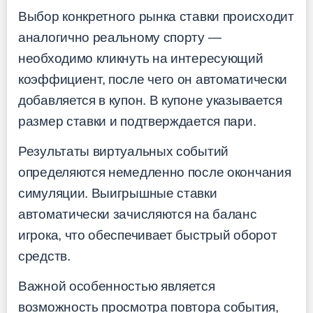
Выбор конкретного рынка ставки происходит
аналогично реальному спорту —
необходимо кликнуть на интересующий
коэффициент, после чего он автоматически
добавляется в купон. В купоне указывается
размер ставки и подтверждается пари.
Результаты виртуальных событий
определяются немедленно после окончания
симуляции. Выигрышные ставки
автоматически зачисляются на баланс
игрока, что обеспечивает быстрый оборот
средств.
Важной особенностью является
возможность просмотра повтора события,