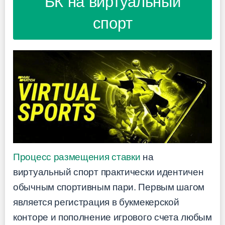
БК на виртуальный
спорт
Процесс размещения ставки
на
виртуальный спорт практически идентичен
обычным спортивным пари. Первым шагом
является регистрация в букмекерской
конторе и пополнение игрового счета любым