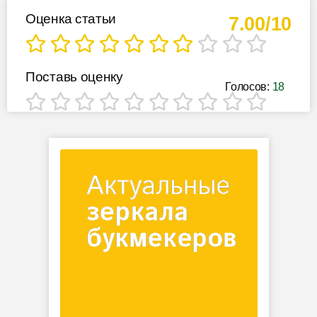
Оценка статьи
7.00/10
Поставь оценку
Голосов:
18