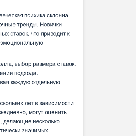
веческая психика склонна
очные тренды. Новички
х ставок, что приводит к
ь эмоциональную
лла, выбор размера ставок,
ении подхода.
вая каждую отдельную
.
скольких лет в зависимости
ежедневно, могут оценить
ы, делающие несколько
стически значимых