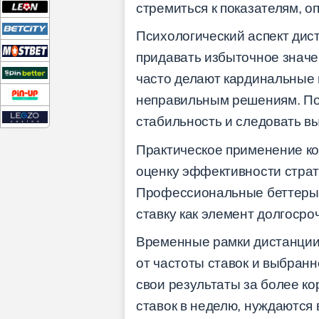
стремиться к показателям, 
Психологический аспект дис
придавать избыточное значе
часто делают кардинальные 
неправильным решениям. По
стабильность и следовать в
Практическое применение ко
оценку эффективности страт
Профессиональные беттеры 
ставку как элемент долгосро
Временные рамки дистанции 
от частоты ставок и выбранн
свои результаты за более ко
ставок в неделю, нуждаются