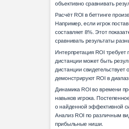
объективно сравнивать резул
Расчёт ROI в беттинге произ
Например, если игрок постав
составляет 8%. Этот показа
сравнивать результаты разн
Интерпретация ROI требует 
дистанции может быть резул
дистанции свидетельствует
демонстрируют ROI в диапаз
Динамика ROI во времени пр
навыков игрока. Постепенно
о найденной эффективной си
Анализ ROI по различным ви
прибыльные ниши.