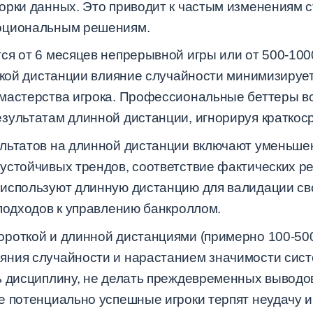
орки данных. Это приводит к частым изменениям 
оциональным решениям.
ся от 6 месяцев непрерывной игры или от 500-100
такой дистанции влияние случайности минимизируе
мастерства игрока. Профессиональные беттеры в
зультатам длинной дистанции, игнорируя краткос
льтатов на длинной дистанции включают уменьше
устойчивых трендов, соответствие фактических р
используют длинную дистанцию для валидации сво
 подходов к управлению банкроллом.
роткой и длинной дистанциями (примерно 100-500
ния случайности и нарастанием значимости сист
ь дисциплину, не делать преждевременных выводо
е потенциально успешные игроки терпят неудачу 