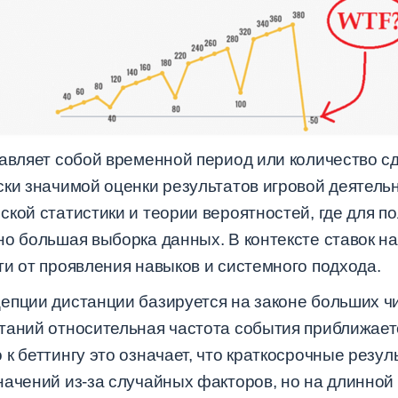
тавляет собой временной период или количество с
ки значимой оценки результатов игровой деятельн
ской статистики и теории вероятностей, где для 
о большая выборка данных. В контексте ставок на
ти от проявления навыков и системного подхода.
епции дистанции базируется на законе больших чи
таний относительная частота события приближаетс
к беттингу это означает, что краткосрочные резул
начений из-за случайных факторов, но на длинной