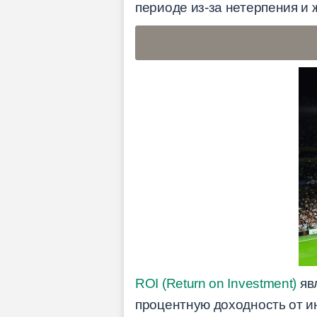
периоде из-за нетерпения и 
ROI (Return on Investment)
яв
процентную доходность от и