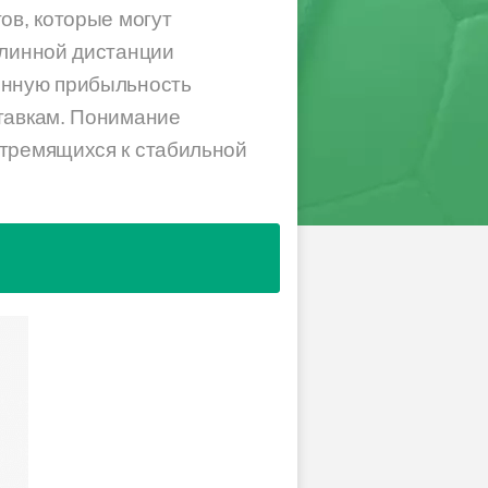
ов, которые могут
длинной дистанции
инную прибыльность
ставкам. Понимание
стремящихся к стабильной