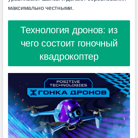
максимально честными.
Технология дронов: из
чего состоит гоночный
квадрокоптер