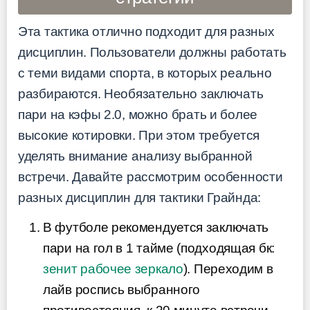
Эта тактика отлично подходит для разных
дисциплин. Пользователи должны работать
с теми видами спорта, в которых реально
разбираются. Необязательно заключать
пари на кэфы 2.0, можно брать и более
высокие котировки. При этом требуется
уделять внимание анализу выбранной
встречи. Давайте рассмотрим особенности
разных дисциплин для тактики Грайнда:
В футболе рекомендуется заключать
пари на гол в 1 тайме (подходящая бк:
зенит рабочее зеркало
). Переходим в
лайв роспись выбранного