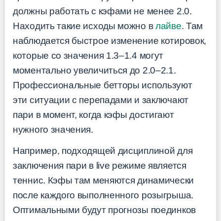
должны работать с кэфами не менее 2.0.
Находить такие исходы можно в
лайве
. Там
наблюдается быстрое изменение котировок,
которые со значения 1.3–1.4 могут
моментально увеличиться до 2.0–2.1.
Профессиональные бетторы используют
эти ситуации с перепадами и заключают
пари в момент, когда кэфы достигают
нужного значения.
Например, подходящей дисциплиной для
заключения пари в live режиме является
теннис. Кэфы там меняются динамически
после каждого выполненного розыгрыша.
Оптимальными будут прогнозы поединков