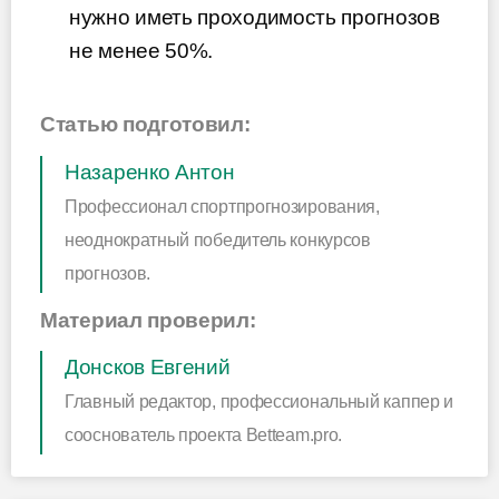
нужно иметь проходимость прогнозов
не менее 50%.
Статью подготовил:
Назаренко Антон
Профессионал спортпрогнозирования,
неоднократный победитель конкурсов
прогнозов.
Материал проверил:
Донсков Евгений
Главный редактор, профессиональный каппер и
сооснователь проекта Betteam.pro.