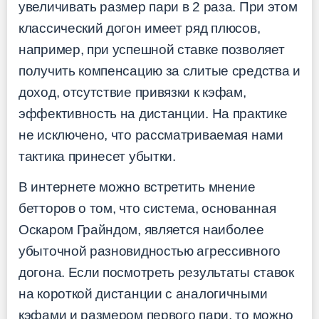
увеличивать размер пари в 2 раза. При этом
классический догон имеет ряд плюсов,
например, при успешной ставке позволяет
получить компенсацию за слитые средства и
доход, отсутствие привязки к кэфам,
эффективность на дистанции. На практике
не исключено, что рассматриваемая нами
тактика принесет убытки.
В интернете можно встретить мнение
бетторов о том, что система, основанная
Оскаром Грайндом, является наиболее
убыточной разновидностью агрессивного
догона. Если посмотреть результаты ставок
на короткой дистанции с аналогичными
кэфами и размером первого пари, то можно