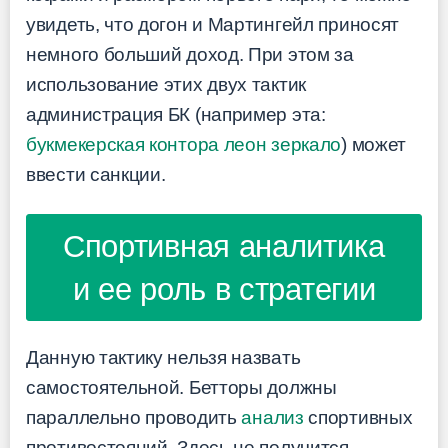
увидеть, что догон и Мартингейл приносят
немного больший доход. При этом за
использование этих двух тактик
администрация БК (например эта:
букмекерская контора леон зеркало
) может
ввести санкции.
Спортивная аналитика
и ее роль в стратегии
Данную тактику нельзя назвать
самостоятельной. Бетторы должны
параллельно проводить
анализ
спортивных
противостояний. Здесь не получится