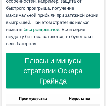
особенностей, например, защита от
быстрого проигрыша, получение
максимальной прибыли при затяжной серии
выигрышей. При этом стратегию нельзя
назвать
беспроигрышной
. Если серия
неудач у беттора затянется, то будет слит
весь банкролл.
Плюсы и минусы
стратегии Оскара
Грайнда
Преимущества
Недостатки