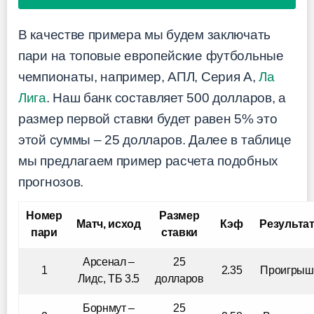
В качестве примера мы будем заключать
пари на топовые европейские футбольные
чемпионаты, например, АПЛ, Серия А,
Ла
Лига
. Наш банк составляет 500 долларов, а
размер первой ставки будет равен 5% это
этой суммы – 25 долларов. Далее в таблице
мы предлагаем пример расчета подобных
прогнозов.
Номер
Размер
Матч, исход
Кэф
Результа
пари
ставки
Арсенал –
25
1
2.35
Проигрыш
Лидс, ТБ 3.5
долларов
Борнмут –
25