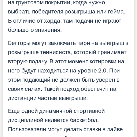
на грунтовом покрытии, когда нужно
выбрать победителя розыгрыша или гейма.
В отличие от харда, там подачи не играют
большого значения.
Бетторы могут заключать пари на выигрыш в
розыгрыше теннисиста, который принимает
вторую подачу. В этот момент котировки на
него будут находиться на уровне 2.0. При
этом подающий не должен быть уверен в
своих силах. Такой подход обеспечит на
дистанции частые выигрыши.
Еще одной динамичной спортивной
дисциплиной является баскетбол.
Пользователи могут делать ставки в лайве