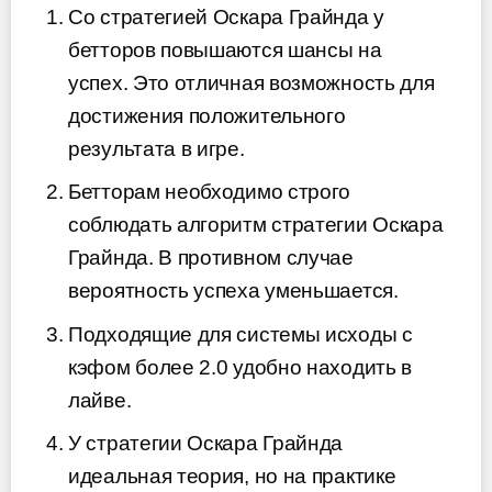
Со стратегией Оскара Грайнда у
бетторов повышаются шансы на
успех. Это отличная возможность для
достижения положительного
результата в игре.
Бетторам необходимо строго
соблюдать алгоритм стратегии Оскара
Грайнда. В противном случае
вероятность успеха уменьшается.
Подходящие для системы исходы с
кэфом более 2.0 удобно находить в
лайве.
У стратегии Оскара Грайнда
идеальная теория, но на практике