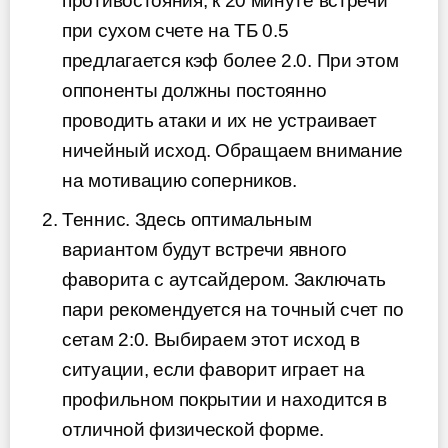
противостояния, к 20 минуте встречи
при сухом счете на ТБ 0.5
предлагается кэф более 2.0. При этом
оппоненты должны постоянно
проводить атаки и их не устраивает
ничейный исход. Обращаем внимание
на мотивацию соперников.
Теннис. Здесь оптимальным
вариантом будут встречи явного
фаворита с аутсайдером. Заключать
пари рекомендуется на точный счет по
сетам 2:0. Выбираем этот исход в
ситуации, если фаворит играет на
профильном покрытии и находится в
отличной физической форме.