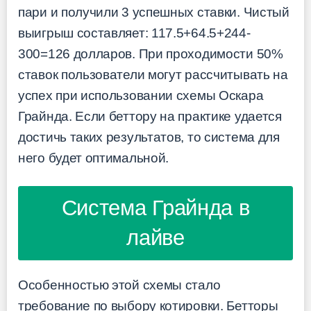
пари и получили 3 успешных ставки. Чистый
выигрыш составляет: 117.5+64.5+244-
300=126 долларов. При проходимости 50%
ставок пользователи могут рассчитывать на
успех при использовании схемы Оскара
Грайнда. Если беттору на практике удается
достичь таких результатов, то система для
него будет оптимальной.
Система Грайнда в
лайве
Особенностью этой схемы стало
требование по выбору котировки. Бетторы