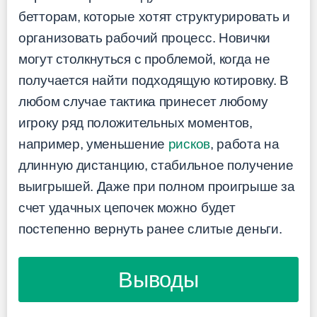
бетторам, которые хотят структурировать и
организовать рабочий процесс. Новички
могут столкнуться с проблемой, когда не
получается найти подходящую котировку. В
любом случае тактика принесет любому
игроку ряд положительных моментов,
например, уменьшение
рисков
, работа на
длинную дистанцию, стабильное получение
выигрышей. Даже при полном проигрыше за
счет удачных цепочек можно будет
постепенно вернуть ранее слитые деньги.
Выводы