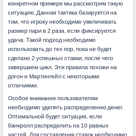
конкретном примере мы рассмотрим такую
ситуацию. Данная тактика базируется на
том, что игроку необходимо увеличивать
размер пари в 2 раза, если фиксируется
удача. Такой подход необходимо
использовать до тех пор, пока не будет
сделано 2 успешных ставки, после чего
завершаем цикл. Эти правила похожи на
догон и Мартингейл с некоторыми
отличиями.
Особое внимание пользователям
необходимо уделять распределению денег.
Оптимальной будет ситуация, если
банкролл распределить на 10 равных
частей. Для составления ставок необходимо