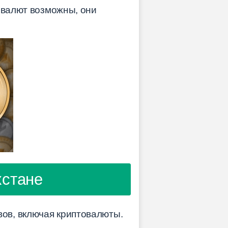
овалют возможны, они
хстане
ов, включая криптовалюты.