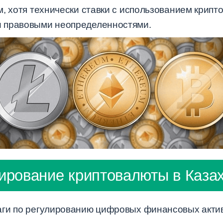
м, хотя технически ставки с использованием крипт
 правовыми неопределенностями.​
ирование криптовалюты в Каза
ги по регулированию цифровых финансовых актив