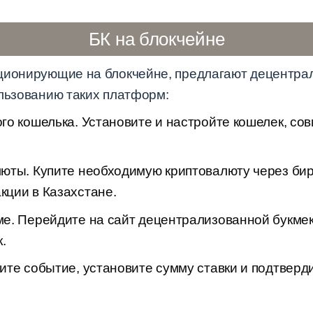
БК на блокчейне
ционирующие на блокчейне, предлагают децентра
ользованию таких платформ:
го кошелька. Установите и настройте кошелек, с
юты. Купите необходимую криптовалюту через бир
ции в Казахстане.​
е. Перейдите на сайт децентрализованной букме
​
ите событие, установите сумму ставки и подтверд