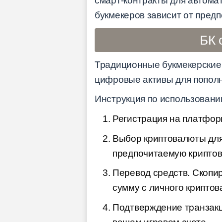
смарт-контракты для автома
букмекеров зависит от предп
БК 
Традиционные букмекерские 
цифровые активы для пополн
Инструкция по использованию
Регистрация на платфор
Выбор криптовалюты для
предпочитаемую криптов
Перевод средств. Скопи
сумму с личного криптов
Подтверждение транзакци