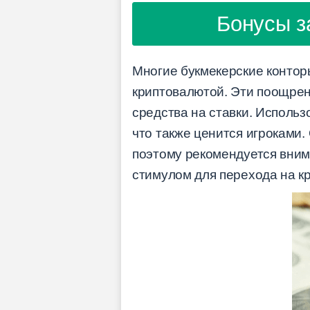
Бонусы з
Многие букмекерские конто
криптовалютой. Эти поощре
средства на ставки. Исполь
что также ценится игроками.
поэтому рекомендуется вним
стимулом для перехода на кр