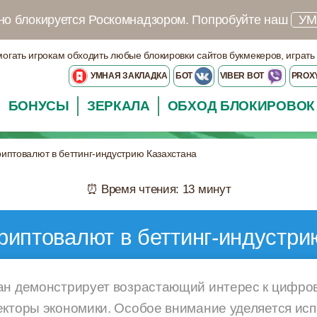
но блокируется Роскомнадзором.
Попробуйте наш
УМ
могать игрокам обходить любые блокировки сайтов букмекеров, играть
УМНАЯ ЗАКЛАДКА
БОТ
VIBER BOT
PROX
БОНУСЫ
ЗЕРКАЛА
ОБХОД БЛОКИРОВОК
иптовалют в беттинг-индустрию Казахстана
⏰ Время чтения: 13 минут
риптовалют в беттинг-индустри
ан демонстрирует возрастающий интерес к цифров
екторы экономики. Особое внимание уделяется ис