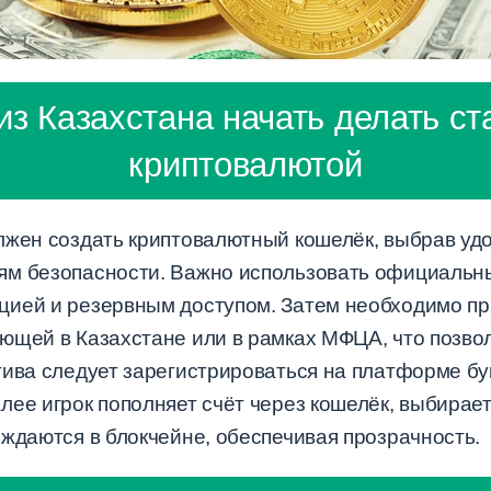
из Казахстана начать делать ст
криптовалютой
лжен создать криптовалютный кошелёк, выбрав уд
ям безопасности. Важно использовать официаль
ией и резервным доступом. Затем необходимо пр
ющей в Казахстане или в рамках МФЦА, что позвол
тива следует зарегистрироваться на платформе б
ее игрок пополняет счёт через кошелёк, выбирает 
рждаются в блокчейне, обеспечивая прозрачность.