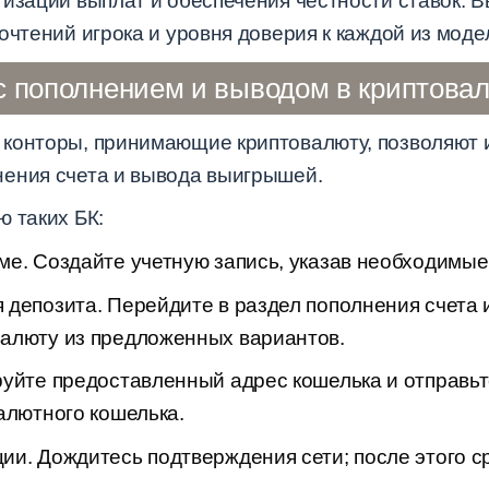
тизации выплат и обеспечения честности ставок. 
очтений игрока и уровня доверия к каждой из модел
с пополнением и выводом в криптова
конторы, принимающие криптовалюту, позволяют 
ения счета и вывода выигрышей.
 таких БК:
ме. Создайте учетную запись, указав необходимые
 депозита. Перейдите в раздел пополнения счета 
алюту из предложенных вариантов.​
руйте предоставленный адрес кошелька и отправь
алютного кошелька.​
и. Дождитесь подтверждения сети; после этого с