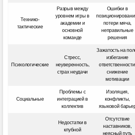
Разрыв между
Ошибки в
уровнем игры в
позиционировани
Технико-
академии и
потери мяча,
тактические
основной
неправильные
команде
решения
Зажатость на пол
Стресс,
избегание
Психологические
неуверенность,
ответственности
страх неудачи
снижение
мотивации
Проблемы с
Изоляция,
Социальные
интеграцией в
конфликты,
коллектив
языковой барье
Отсутствие
Недостатки в
наставников,
клубной
неясный путь