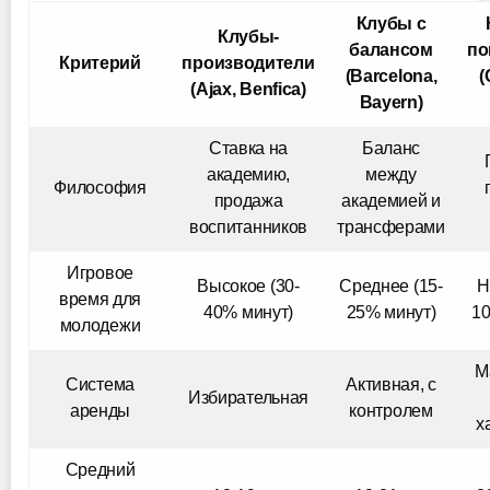
Клубы с
Клубы-
балансом
по
Критерий
производители
(Barcelona,
(
(Ajax, Benfica)
Bayern)
Ставка на
Баланс
академию,
между
Философия
продажа
академией и
воспитанников
трансферами
Игровое
Высокое (30-
Среднее (15-
Н
время для
40% минут)
25% минут)
10
молодежи
М
Система
Активная, с
Избирательная
аренды
контролем
х
Средний