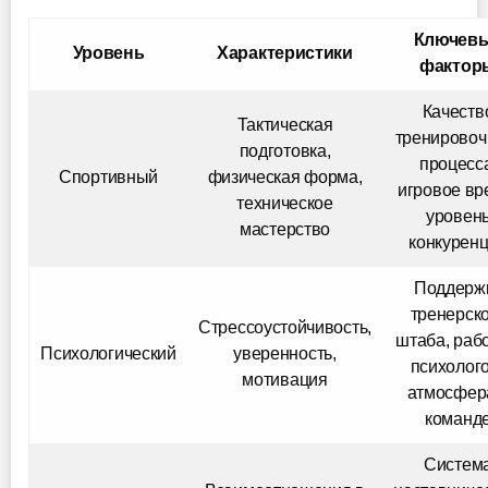
Ключев
Уровень
Характеристики
фактор
Качеств
Тактическая
тренировоч
подготовка,
процесс
Спортивный
физическая форма,
игровое вр
техническое
уровен
мастерство
конкурен
Поддерж
тренерск
Стрессоустойчивость,
штаба, рабо
Психологический
уверенность,
психолог
мотивация
атмосфер
команд
Систем