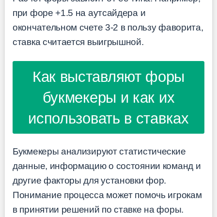
при форе +1.5 на аутсайдера и
окончательном счете 3-2 в пользу фаворита,
ставка считается выигрышной.
Как выставляют форы
букмекеры и как их
использовать в ставках
Букмекеры анализируют статистические
данные, информацию о состоянии команд и
другие факторы для установки фор.
Понимание процесса может помочь игрокам
в принятии решений по ставке на форы.