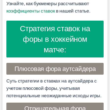
Узнайте, как букмекеры рассчитывают
коэффициенты ставок
в нашей статье.
Стратегия ставок на
форы в хоккейном
матче:
Плюсовая фора аутсайдера
Суть стратегии в ставках на аутсайдера с
учетом плюсовой форы, учитывая
потенциальные неожиданные исходы игры.
Отрицательная фора