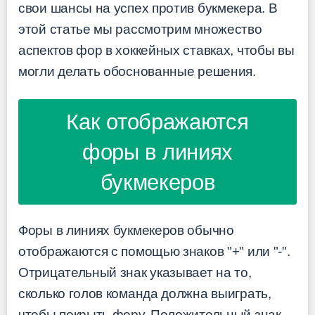
свои шансы на успех против букмекера. В
этой статье мы рассмотрим множество
аспектов фор в хоккейных ставках, чтобы вы
могли делать обоснованные решения.
Как отображаются
форы в линиях
букмекеров
Форы в линиях букмекеров обычно
отображаются с помощью знаков "+" или "-".
Отрицательный знак указывает на то,
сколько голов команда должна выиграть,
чтобы покрыть фору. Положительный знак