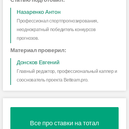
Назаренко Антон
Профессионал спортпрогнозирования,
неоднократный победитель конкурсов
прогнозов.
Материал проверил:
Донсков Евгений
Главный редактор, профессиональный каппер и
сооснователь проекта Betteam.pro.
Все про ставки на тотал