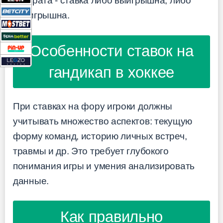
возврата - ставка либо выигрышна, либо
проигрышна.
Особенности ставок на
гандикап в хоккее
При ставках на фору игроки должны
учитывать множество аспектов: текущую
форму команд, историю личных встреч,
травмы и др. Это требует глубокого
понимания игры и умения анализировать
данные.
Как правильно