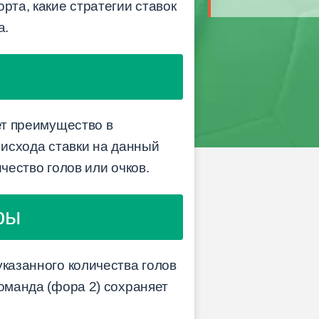
рта, какие стратегии ставок
а.
ет преимущество в
е исхода ставки на данный
чество голов или очков.
ры
указанного количества голов
команда (фора 2) сохраняет