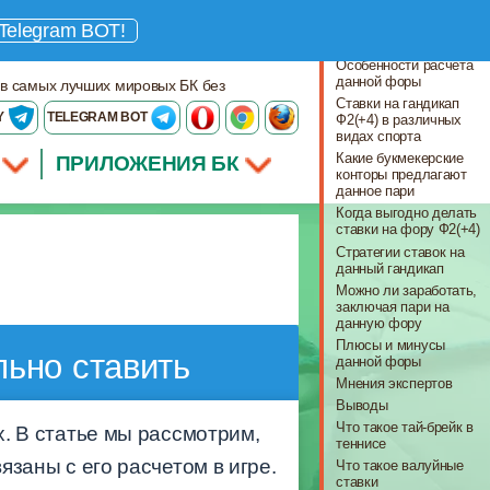
Что важно знать
Telegram BOT!
Что такое фора Ф2(+4)
Особенности расчета
данной форы
 в самых лучших мировых БК без
Ставки на гандикап
Y
TELEGRAM BOT
Ф2(+4) в различных
видах спорта
Какие букмекерские
ПРИЛОЖЕНИЯ БК
конторы предлагают
данное пари
Когда выгодно делать
ставки на фору Ф2(+4)
Стратегии ставок на
данный гандикап
Можно ли заработать,
заключая пари на
данную фору
Плюсы и минусы
ильно ставить
данной форы
Мнения экспертов
Выводы
Что такое тай-брейк в
х. В статье мы рассмотрим,
теннисе
язаны с его расчетом в игре.
Что такое валуйные
ставки