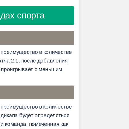
идах спорта
ь преимущество в количестве
атча 2:1, после добавления
и проигрывает с меньшим
ь преимущество в количестве
ндикапа будет определяться
и команда, помеченная как