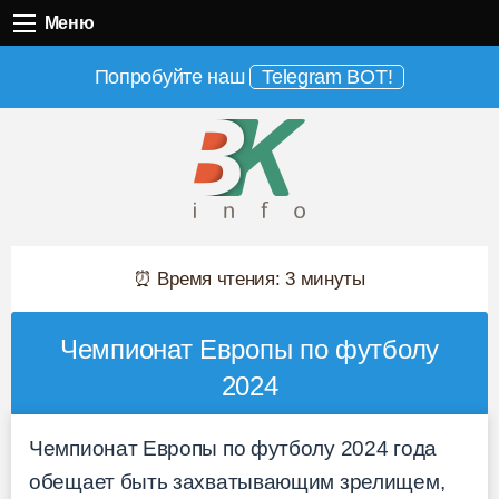
Меню
Меню
Попробуйте наш
Telegram BOT!
⏰ Время чтения: 3 минуты
Чемпионат Европы по футболу
2024
Чемпионат Европы по футболу 2024 года
обещает быть захватывающим зрелищем,