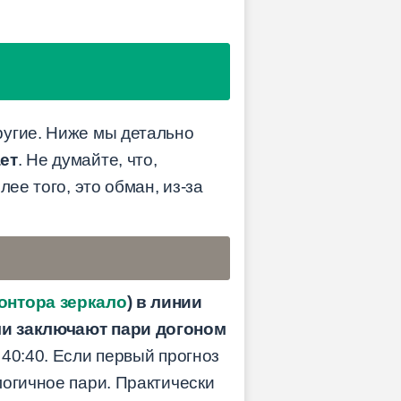
ругие. Ниже мы детально
ет
. Не думайте, что,
ее того, это обман, из-за
онтора зеркало
) в линии
ели заключают пари догоном
 40:40. Если первый прогноз
логичное пари. Практически