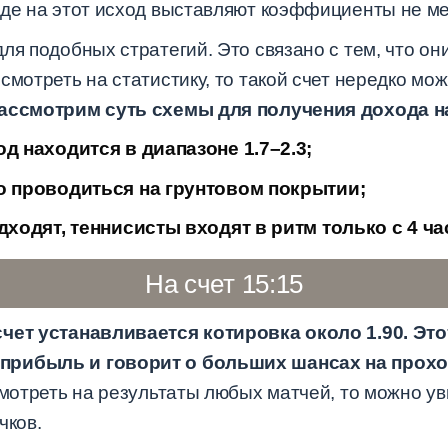
яде на этот исход выставляют коэффициенты не ме
ля подобных стратегий. Это связано с тем, что он
смотреть на статистику, то такой счет нередко мож
ассмотрим суть схемы для получения дохода н
д находится в диапазоне 1.7–2.3;
 проводиться на грунтовом покрытии;
ходят, теннисисты входят в ритм только с 4 ча
На счет 15:15
счет устанавливается котировка около 1.90. Эт
прибыль и говорит о больших шансах на прохо
смотреть на результаты любых матчей, то можно ув
чков.