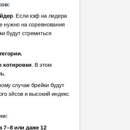
ков:
айдер
. Если кэф на лидера
ие нужно на соревнования
ки будут стремиться
тегории.
е котировки
. В этом
ь.
ному случае брейки будут
го эйсов и высокий индекс
ии:
 7–8 или даже 12