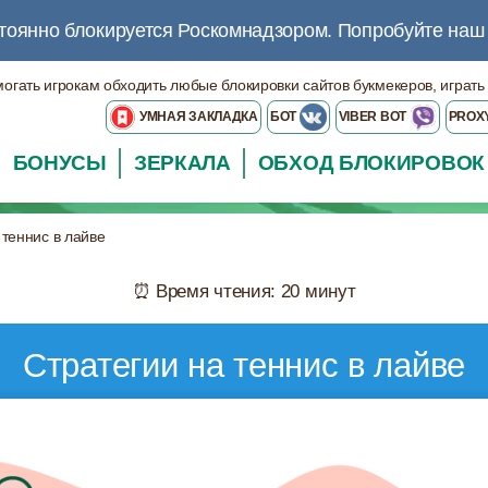
тоянно блокируется Роскомнадзором.
Попробуйте на
могать игрокам обходить любые блокировки сайтов букмекеров, играть
УМНАЯ ЗАКЛАДКА
БОТ
VIBER BOT
PROX
БОНУСЫ
ЗЕРКАЛА
ОБХОД БЛОКИРОВОК
 теннис в лайве
⏰ Время чтения: 20 минут
Стратегии на теннис в лайве