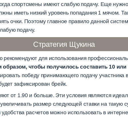
когда спортсмены имеют слабую подачу. Еще нужно
лжны иметь низкий уровень попадания 1 мячом. Та
зять очки. Поэтому главное правило данной систе
лабую подачу.
Стратегия Щукина
ую рекомендуют для использования профессионалы.
 образом, чтобы получилось составить 10 или
ировать победу принимающего подачу участника в
 будет зафиксирован брейк.
яют от 1.90 и больше. Эти условия являются идеа
увеличивать размер следующей ставки на такую с
я удобства расчетов можно использовать в интерне