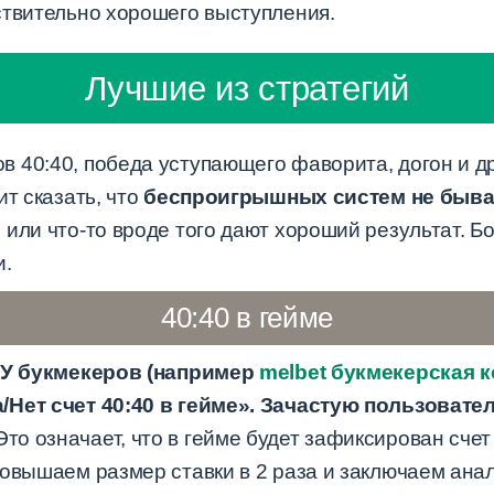
ствительно хорошего выступления.
Лучшие из стратегий
 40:40, победа уступающего фаворита, догон и д
ит сказать, что
беспроигрышных систем не быва
и
или что-то вроде того дают хороший результат. Бол
и.
40:40 в гейме
У букмекеров (например
melbet букмекерская к
/Нет счет 40:40 в гейме». Зачастую пользоват
 Это означает, что в гейме будет зафиксирован счет
повышаем размер ставки в 2 раза и заключаем ана