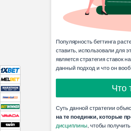
Популярность беттинга расте
ставить, использовали для 
является стратегия ставок н
данный подход и что он вооб
Что 
Суть данной стратегии объя
на те поединки, которые п
дисциплины
, чтобы получить