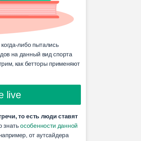
 когда-либо пытались
одов на данный вид спорта
трим, как бетторы применяют
 live
тречи, то есть люди ставят
о знать
особенности данной
 например, от аутсайдера