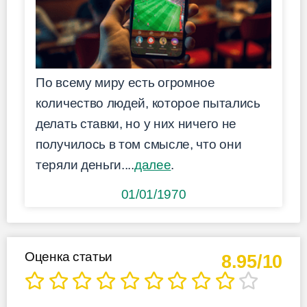
По всему миру есть огромное
количество людей, которое пытались
делать ставки, но у них ничего не
получилось в том смысле, что они
теряли деньги....
далее
.
01/01/1970
Оценка статьи
8.95/10