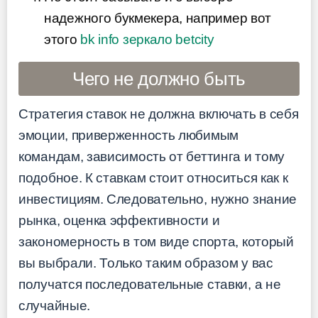
надежного букмекера, например вот
этого
bk info зеркало betcity
Чего не должно быть
Стратегия ставок не должна включать в себя
эмоции, приверженность любимым
командам, зависимость от беттинга и тому
подобное. К ставкам стоит относиться как к
инвестициям. Следовательно, нужно знание
рынка, оценка эффективности и
закономерность в том виде спорта, который
вы выбрали. Только таким образом у вас
получатся последовательные ставки, а не
случайные.