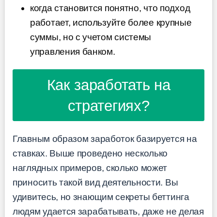
когда становится понятно, что подход
работает, используйте более крупные
суммы, но с учетом системы
управления банком.
Как заработать на
стратегиях?
Главным образом заработок базируется на
ставках. Выше проведено несколько
наглядных примеров, сколько может
приносить такой вид деятельности. Вы
удивитесь, но знающим секреты беттинга
людям удается зарабатывать, даже не делая