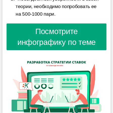
теории, необходимо попробовать ее
на 500-1000 пари.
Посмотрите
инфографику по теме