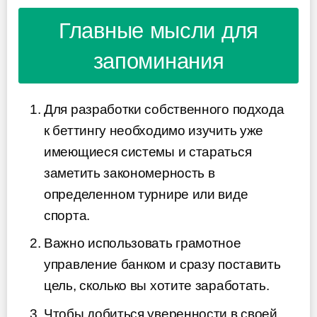
Главные мысли для
запоминания
Для разработки собственного подхода
к беттингу необходимо изучить уже
имеющиеся системы и стараться
заметить закономерность в
определенном турнире или виде
спорта.
Важно использовать грамотное
управление банком и сразу поставить
цель, сколько вы хотите заработать.
Чтобы добиться уверенности в своей