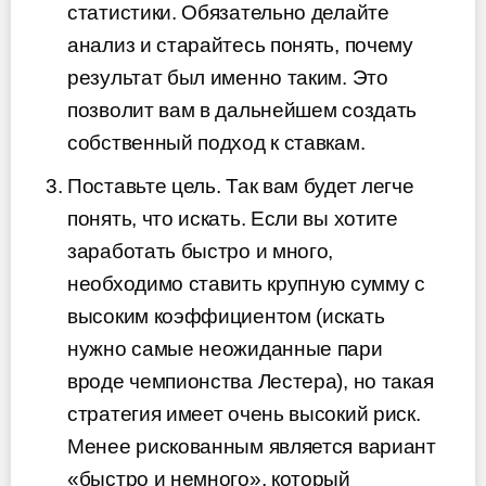
статистики. Обязательно делайте
анализ и старайтесь понять, почему
результат был именно таким. Это
позволит вам в дальнейшем создать
собственный подход к ставкам.
Поставьте цель. Так вам будет легче
понять, что искать. Если вы хотите
заработать быстро и много,
необходимо ставить крупную сумму с
высоким коэффициентом (искать
нужно самые неожиданные пари
вроде чемпионства Лестера), но такая
стратегия имеет очень высокий риск.
Менее рискованным является вариант
«быстро и немного», который