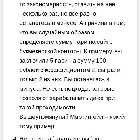
то закономерность, ставить на нее
несколько раз, но все равно
останетесь в минусе. А причина в том,
что вы случайным образом
определяете сумму пари на сайте
букмекерской конторы. К примеру, вы
заключили 5 пари на сумму 100
рублей с коэффициентом 2, сыграли
только 2 из них. Вы останетесь в
минусе. Но есть подходы, которые
позволяют зарабатывать даже при
такой проходимости.
Вышеупомянутый Мартингейл – яркий
тому пример.
Не стоит забывать и о выборе