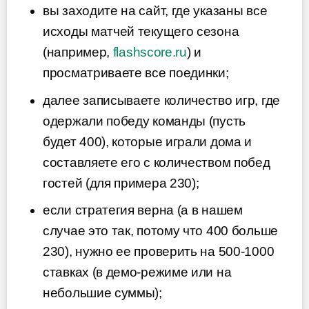
вы заходите на сайт, где указаны все
исходы матчей текущего сезона
(например,
flashscore.ru
) и
просматриваете все поединки;
далее записываете количество игр, где
одержали победу команды (пусть
будет 400), которые играли дома и
составляете его с количеством побед
гостей (для примера 230);
если стратегия верна (а в нашем
случае это так, потому что 400 больше
230), нужно ее проверить на 500-1000
ставках (в демо-режиме или на
небольшие суммы);