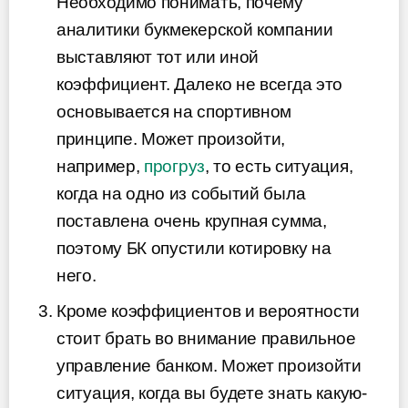
Необходимо понимать, почему
аналитики букмекерской компании
выставляют тот или иной
коэффициент. Далеко не всегда это
основывается на спортивном
принципе. Может произойти,
например,
прогруз
, то есть ситуация,
когда на одно из событий была
поставлена очень крупная сумма,
поэтому БК опустили котировку на
него.
Кроме коэффициентов и вероятности
стоит брать во внимание правильное
управление банком. Может произойти
ситуация, когда вы будете знать какую-