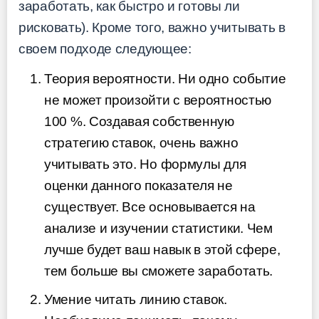
заработать, как быстро и готовы ли
рисковать). Кроме того, важно учитывать в
своем подходе следующее:
Теория вероятности. Ни одно событие
не может произойти с вероятностью
100 %. Создавая собственную
стратегию ставок, очень важно
учитывать это. Но формулы для
оценки данного показателя не
существует. Все основывается на
анализе и изучении статистики. Чем
лучше будет ваш навык в этой сфере,
тем больше вы сможете заработать.
Умение читать линию ставок.