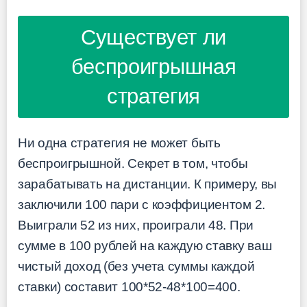
Существует ли
беспроигрышная
стратегия
Ни одна стратегия не может быть
беспроигрышной. Секрет в том, чтобы
зарабатывать на дистанции. К примеру, вы
заключили 100 пари с коэффициентом 2.
Выиграли 52 из них, проиграли 48. При
сумме в 100 рублей на каждую ставку ваш
чистый доход (без учета суммы каждой
ставки) составит 100*52-48*100=400.