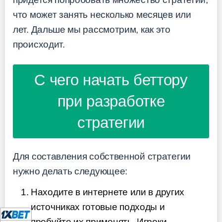
что может занять несколько месяцев или
лет. Дальше мы рассмотрим, как это
происходит.
С чего начать беттору
при разработке
стратегии
Для составления собственной стратегии
нужно делать следующее:
Находите в интернете или в других
источниках готовые подходы и
пробуйте их применять. Игроки