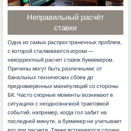
Неправильный расчёт
ставки
Одна из самых распространенных проблем,
с которой сталкиваются игроки —
некорректный расчет ставок букмекером.
Причины могут быть различными: от
банальных технических сбоев до
преднамеренных манипуляций со стороны
БК. Часто спорные моменты возникают в
ситуациях с неоднозначной трактовкой
событий, например, когда гол забит на
последней минуте, а букмекер не учитывает
его при расчете. Также встречаются случаи,