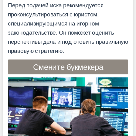
Перед подачей иска рекомендуется
проконсультироваться с юристом,
специализирующимся на игорном
законодательстве. Он поможет оценить
перспективы дела и подготовить правильную
правовую стратегию.
Смените букмекера