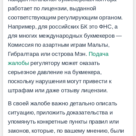
работает по лицензии, выданной
соответствующим регулирующим органом.
Например, для российских БК это ФНС, а
для многих международных букмекеров —
Комиссия по азартным играм Мальты,
Гибралтара или острова Мэн.
Подача
жалобы
регулятору может оказать
серьезное давление на букмекера,
поскольку нарушения могут привести к
штрафам или даже отзыву лицензии.
В своей жалобе важно детально описать
ситуацию, приложить доказательства и
упомянуть конкретные пункты правил или
законов, которые, по вашему мнению, были