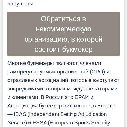
нарушены.
Обратиться в
некоммерческую
организацию, в которой
состоит букмекер
Многие букмекеры являются членами
саморегулируемых организаций (СРО) и
отраслевых ассоциаций, которые выступают
посредниками в спорах между операторами
и клиентами. В России это ЕРАИ и
Ассоциация букмекерских контор, в Европе
— IBAS (Independent Betting Adjudication
Service) и ESSA (European Sports Security