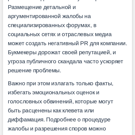
Размещение детальной и
аргументированной жалобы на
специализированных форумах, в
социальных сетях и отраслевых медиа
может создать негативный PR для компании.
Букмекеры дорожат своей репутацией, и
угроза публичного скандала часто ускоряет
решение проблемы.
Важно при этом излагать только факты,
избегать эмоциональных оценок и
голословных обвинений, которые могут
быть расценены как клевета или
диффамация. Подробнее о процедуре
жалобы и разрешения споров можно