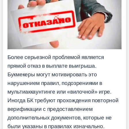
Более серьезной проблемой является
прямой отказ в выплате выигрыша.
Букмекеры могут мотивировать это
нарушением правил, подозрениями в
мультиаккаунтинге или «вилочной» игре.
Иногда БК требуют прохождения повторной
верификации с предоставлением
дополнительных документов, которые не
были указаны в правилах изначально.