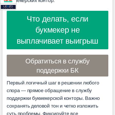
букмекерских контор.
Что делать, если
букмекер не
выплачивает выигрыш
Обратиться в службу
поддержки БК
Первый логичный шаг в решении любого
спора — прямое обращение в службу
поддержки букмекерской конторы. Важно
сохранять деловой тон и четко изложить
суть проблемы. Фиксируйте все