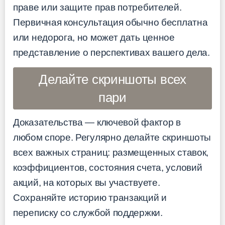
праве или защите прав потребителей.
Первичная консультация обычно бесплатна
или недорога, но может дать ценное
представление о перспективах вашего дела.
Делайте скриншоты всех
пари
Доказательства — ключевой фактор в
любом споре. Регулярно делайте скриншоты
всех важных страниц: размещенных ставок,
коэффициентов, состояния счета, условий
акций, на которых вы участвуете.
Сохраняйте историю транзакций и
переписку со службой поддержки.