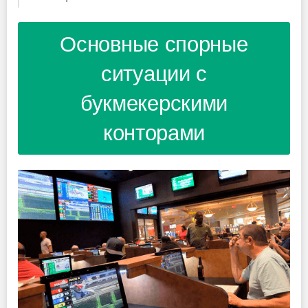
Основные спорные
ситуации с
букмекерскими
конторами