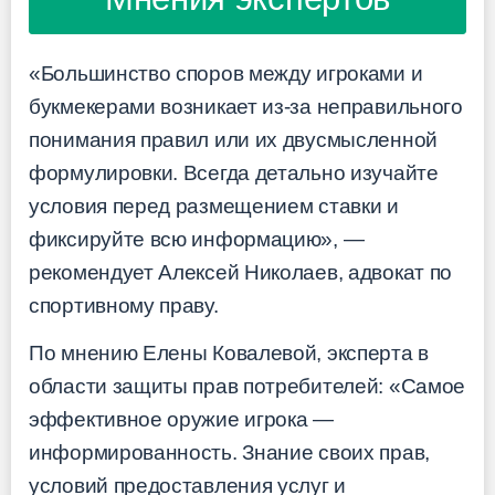
«Большинство споров между игроками и
букмекерами возникает из-за неправильного
понимания правил или их двусмысленной
формулировки. Всегда детально изучайте
условия перед размещением ставки и
фиксируйте всю информацию», —
рекомендует Алексей Николаев, адвокат по
спортивному праву.
По мнению Елены Ковалевой, эксперта в
области защиты прав потребителей: «Самое
эффективное оружие игрока —
информированность. Знание своих прав,
условий предоставления услуг и