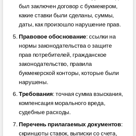
был заключен договор с букмекером,
какие ставки были сделаны, суммы,
даты, как произошло нарушение прав.
Правовое обоснование
: ссылки на
нормы законодательства о защите
прав потребителей, гражданское
законодательство, правила
букмекерской конторы, которые были
нарушены.
Требования
: точная сумма взыскания,
компенсация морального вреда,
судебные расходы.
Перечень прилагаемых документов
:
скриншоты ставок, выписки со счета,