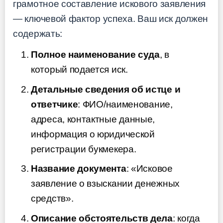
грамотное составление искового заявления
— ключевой фактор успеха. Ваш иск должен
содержать:
Полное наименование суда
, в
который подается иск.
Детальные сведения об истце и
ответчике
: ФИО/наименование,
адреса, контактные данные,
информация о юридической
регистрации букмекера.
Название документа
: «Исковое
заявление о взыскании денежных
средств».
Описание обстоятельств дела
: когда