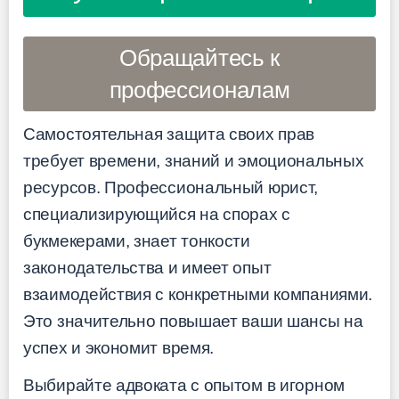
Обращайтесь к
профессионалам
Самостоятельная защита своих прав
требует времени, знаний и эмоциональных
ресурсов. Профессиональный юрист,
специализирующийся на спорах с
букмекерами, знает тонкости
законодательства и имеет опыт
взаимодействия с конкретными компаниями.
Это значительно повышает ваши шансы на
успех и экономит время.
Выбирайте адвоката с опытом в игорном