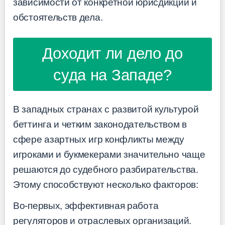
зависимости от конкретной юрисдикции и
обстоятельств дела.
Доходит ли дело до
суда на Западе?
В западных странах с развитой культурой
беттинга и четким законодательством в
сфере азартных игр конфликты между
игроками и букмекерами значительно чаще
решаются до судебного разбирательства.
Этому способствуют несколько факторов:
Во-первых, эффективная работа
регуляторов и отраслевых организаций.