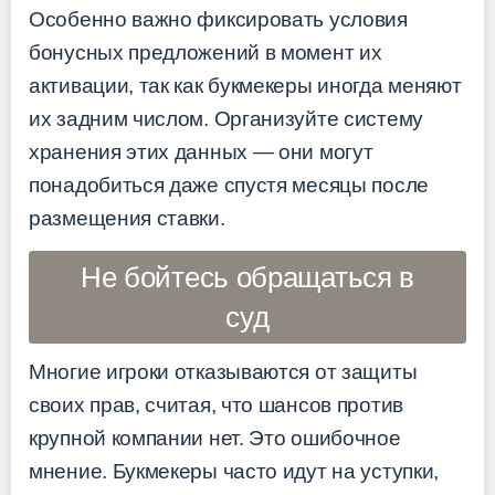
Особенно важно фиксировать условия
бонусных предложений в момент их
активации, так как букмекеры иногда меняют
их задним числом. Организуйте систему
хранения этих данных — они могут
понадобиться даже спустя месяцы после
размещения ставки.
Не бойтесь обращаться в
суд
Многие игроки отказываются от защиты
своих прав, считая, что шансов против
крупной компании нет. Это ошибочное
мнение. Букмекеры часто идут на уступки,