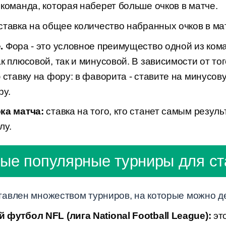
команда, которая наберет больше очков в матче.
ставка на общее количество набранных очков в ма
.
Фора - это условное преимущество одной из ком
 плюсовой, так и минусовой. В зависимости от тог
 ставку на фору: в фаворита - ставите на минусову
ру.
ка матча:
ставка на того, кто станет самым резул
лу.
ые популярные турниры для ст
авлен множеством турниров, на которые можно де
 футбол NFL (лига National Football League):
это