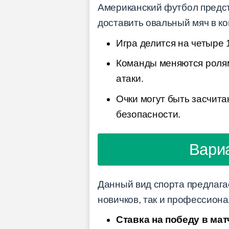
Американский футбол предст
доставить овальный мяч в ко
Игра делится на четыре 
Команды меняются ролям
атаки.
Очки могут быть засчит
безопасности.
Вари
Данный вид спорта предлага
новичков, так и профессиона
Ставка на победу в мат