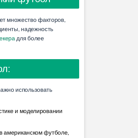
ует множество факторов,
ициенты, надежность
екера
для более
ол:
важно использовать
истике и моделировании
в американском футболе,