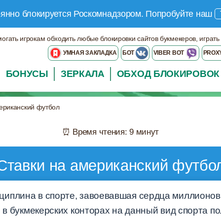
оянно блокируется Роскомнадзором.
Попробуйте наш
могать игрокам обходить любые блокировки сайтов букмекеров, играть
УМНАЯ ЗАКЛАДКА
БОТ
VIBER BOT
PROX
БОНУСЫ
ЗЕРКАЛА
ОБХОД БЛОКИРОВОК
ериканский футбол
⏰ Время чтения: 9 минут
Ставки на американский футбо
иплина в спорте, завоевавшая сердца миллионов
и в букмекерских конторах на данный вид спорта п