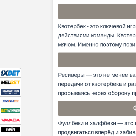
Квотербек - это ключевой иг
действиями команды. Квотер
мячом. Именно поэтому пози
Ресиверы — это не менее ва
передачи от квотербека и ра
прорываясь через оборону п
Фуллбеки и халфбеки — это 
продвигаться вперёд и забив