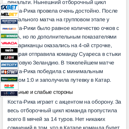
пенальти. Нынешний отборочный цикл
Коста-Рика провела очень достойно. После
финального матча на групповом этапе у
Коста-Рики было равное количество очков с
США, но по дополнительным показателями
костариканцы оказались на 4-ой строчке,
которая отправила команду Суареса в стыки
на Новую Зеландию. В тяжелейшем матче
Коста-Рика победила с минимальным
счетом 1:0 и заполучила путевку в Катар.
Сильные и слабые стороны
Коста-Рика играет с акцентом на оборону. За
весь отборочный цикл команда пропустила
всего 8 мячей за 14 туров. Нет никаких
сомнений в том, что в Катаре команда будет