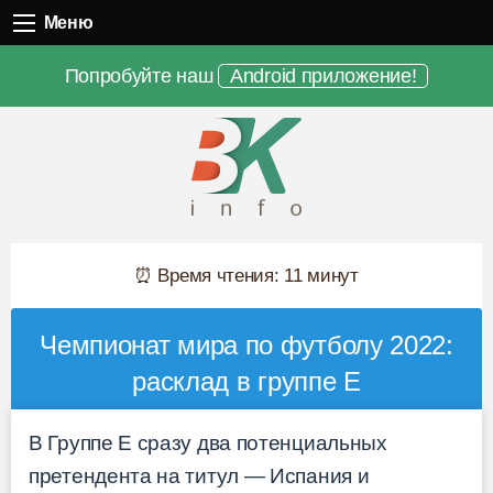
Меню
Меню
Попробуйте наш
Android приложение!
⏰ Время чтения: 11 минут
Чемпионат мира по футболу 2022:
расклад в группе E
В Группе E сразу два потенциальных
претендента на титул — Испания и