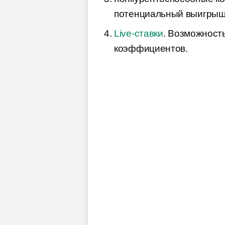
потенциальный выигрыш 
Live-ставки
. Возможност
коэффициентов.