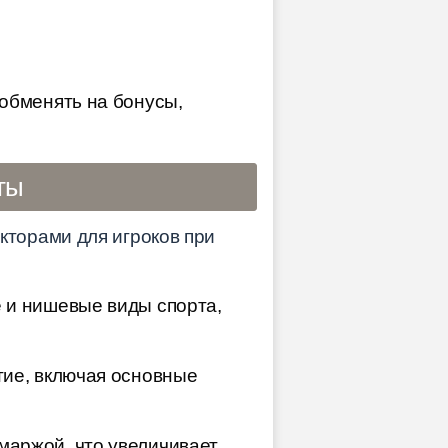
обменять на бонусы,
ты
торами для игроков при
 и нишевые виды спорта,
тие, включая основные
маржой, что увеличивает