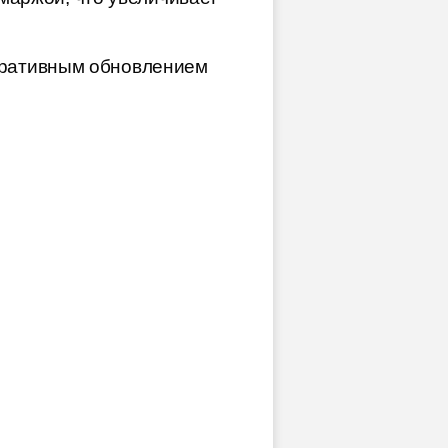
перативным обновлением