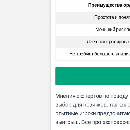
Преимущества ор
Простота и поня
Меньший риск п
Легче контролирова
Не требуют большого анализ
Мнения экспертов по поводу
выбор для новичков, так как
опытные игроки предпочитаю
выигрыш. Все про экспресс-