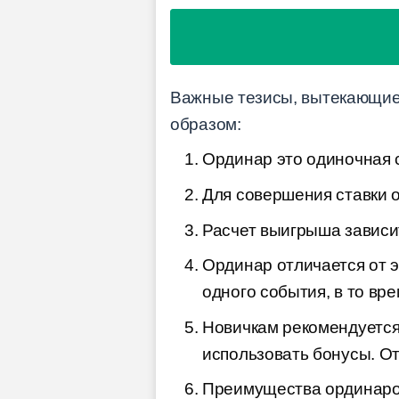
Важные тезисы, вытекающие
образом:
Ординар это одиночная 
Для совершения ставки о
Расчет выигрыша зависи
Ординар отличается от э
одного события, в то вре
Новичкам рекомендуется 
использовать бонусы. О
Преимущества ординаров 