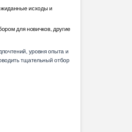
ожиданные исходы и
ором для новичков, другие
дпочтений, уровня опыта и
роводить тщательный отбор