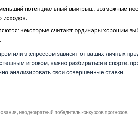
- меньший потенциальный выигрыш, возможные не
о исходов.
ляются: некоторые считают ординары хорошим выб
.
аром или экспрессом зависит от ваших личных пре
успешным игроком, важно разбираться в спорте, п
янно анализировать свои совершенные ставки.
вания, неоднократный победитель конкурсов прогнозов.