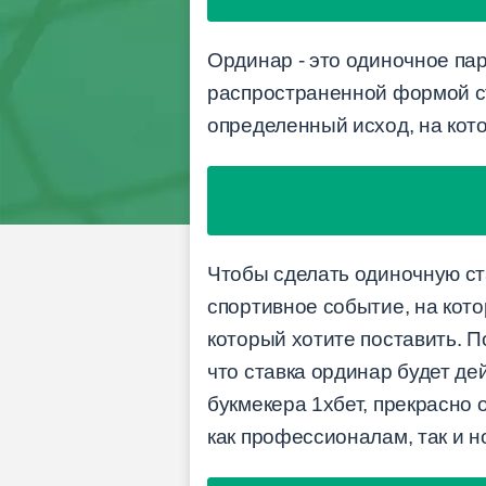
Ординар - это одиночное пар
распространенной формой ст
определенный исход, на кото
Чтобы сделать одиночную ст
спортивное событие, на кото
который хотите поставить. П
что ставка ординар будет де
букмекера 1хбет, прекрасно 
как профессионалам, так и н