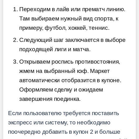
Переходим в лайв или прематч линию.
Там выбираем нужный вид спорта, к
примеру, футбол, хоккей, теннис.
Следующий шаг заключается в выборе
подходящей лиги и матча.
Открываем роспись противостояния,
жмем на выбранный кэф. Маркет
автоматически отобразится в купоне.
Оформляем сделку и ожидаем
завершения поединка.
Если пользователю требуется поставить
экспресс или систему, то необходимо
поочередно добавить в купон 2 и больше