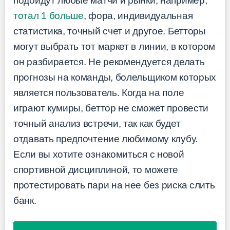
подойдут любые матчи и рынки, например,
тотал 1 больше
, фора, индивидуальная
статистика, точный счет и другое. Бетторы
могут выбрать тот маркет в линии, в котором
он разбирается. Не рекомендуется делать
прогнозы на команды, болельщиком которых
является пользователь. Когда на поле
играют кумиры, беттор не сможет провести
точный анализ встречи, так как будет
отдавать предпочтение любимому клубу.
Если вы хотите ознакомиться с новой
спортивной дисциплиной, то можете
протестировать пари на нее без риска слить
банк.