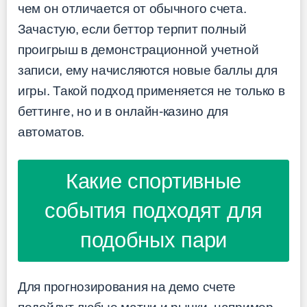
чем он отличается от обычного счета.
Зачастую, если беттор терпит полный
проигрыш в демонстрационной учетной
записи, ему начисляются новые баллы для
игры. Такой подход применяется не только в
беттинге, но и в онлайн-казино для
автоматов.
Какие спортивные
события подходят для
подобных пари
Для прогнозирования на демо счете