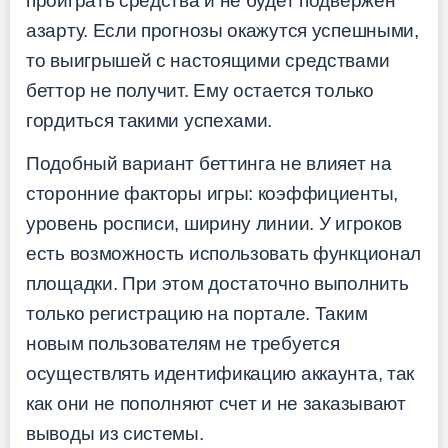
проиграть средства и не будет подвержен
азарту. Если прогнозы окажутся успешными,
то выигрышей с настоящими средствами
беттор не получит. Ему остается только
гордиться такими успехами.
Подобный вариант беттинга не влияет на
сторонние факторы игры: коэффициенты,
уровень росписи, ширину линии. У игроков
есть возможность использовать функционал
площадки. При этом достаточно выполнить
только регистрацию на портале. Таким
новым пользователям не требуется
осуществлять идентификацию аккаунта, так
как они не пополняют счет и не заказывают
выводы из системы.