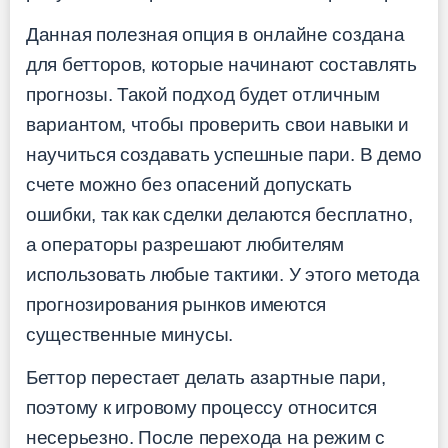
Данная полезная опция в онлайне создана
для бетторов, которые начинают составлять
прогнозы. Такой подход будет отличным
вариантом, чтобы проверить свои навыки и
научиться создавать успешные пари. В демо
счете можно без опасений допускать
ошибки, так как сделки делаются бесплатно,
а операторы разрешают любителям
использовать любые тактики. У этого метода
прогнозирования рынков имеются
существенные минусы.
Беттор перестает делать азартные пари,
поэтому к игровому процессу относится
несерьезно. После перехода на режим с