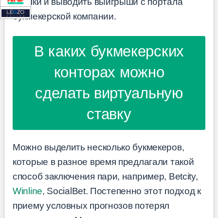
сделки и выводить выигрыши с портала
букмекерской компании.
В каких букмекерских
конторах можно
сделать виртуальную
ставку
Можно выделить несколько букмекеров,
которые в разное время предлагали такой
способ заключения пари, например, Betcity,
Winline
, SocialBet. Постепенно этот подход к
приему условных прогнозов потерял