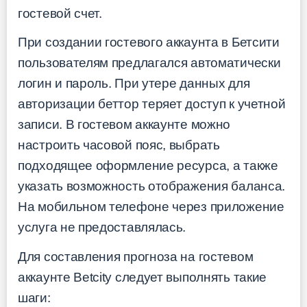
гостевой счет.
При создании гостевого аккаунта в Бетсити
пользователям предлагался автоматически
логин и пароль. При утере данных для
авторизации беттор теряет доступ к учетной
записи. В гостевом аккаунте можно
настроить часовой пояс, выбрать
подходящее оформление ресурса, а также
указать возможность отображения баланса.
На мобильном телефоне через приложение
услуга не предоставлялась.
Для составления прогноза на гостевом
аккаунте Betcity следует выполнять такие
шаги: