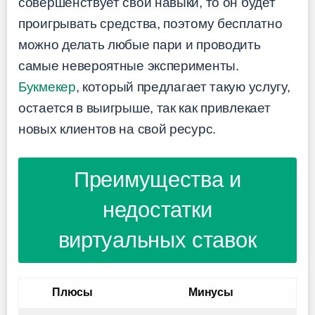
совершенствует свои навыки, то он будет
проигрывать средства, поэтому бесплатно
можно делать любые пари и проводить
самые невероятные эксперименты.
Букмекер
, который предлагает такую услугу,
остается в выигрыше, так как привлекает
новых клиентов на свой ресурс.
Преимущества и
недостатки
виртуальных ставок
Плюсы
Минусы