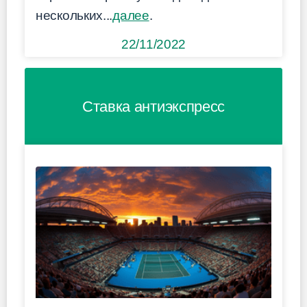
нескольких...
далее
.
22/11/2022
Ставка антиэкспресс