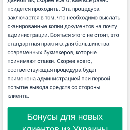
данной БК, скорее всего, вам все равно
придется проходить. Эта процедура
заключается в том, что необходимо выслать
сканированные копии документов на почту
администрации. Бояться этого не стоит, это
стандартная практика для большинства
современных букмекеров, которые
принимают ставки. Скорее всего,
соответствующая процедура будет
применена администрацией при первой
попытке вывода средств со стороны
клиента.
Бонусы для новых
клиентов из Украины