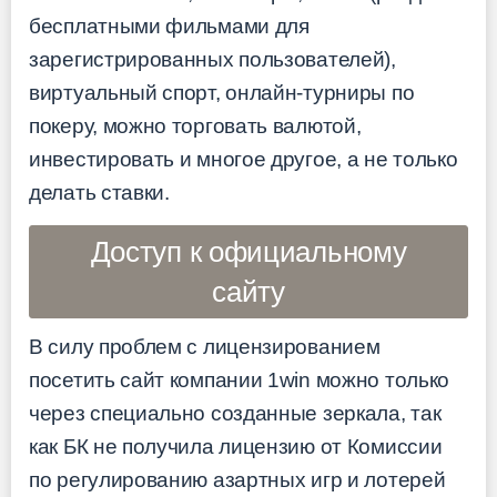
бесплатными фильмами для
зарегистрированных пользователей),
виртуальный спорт, онлайн-турниры по
покеру, можно торговать валютой,
инвестировать и многое другое, а не только
делать ставки.
Доступ к официальному
сайту
В силу проблем с лицензированием
посетить сайт компании 1win можно только
через специально созданные зеркала, так
как БК не получила лицензию от Комиссии
по регулированию азартных игр и лотерей