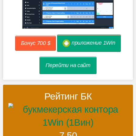
приложение 1Win
Бонус 700 $
Перейти на сайт
Рейтинг БК
7.50