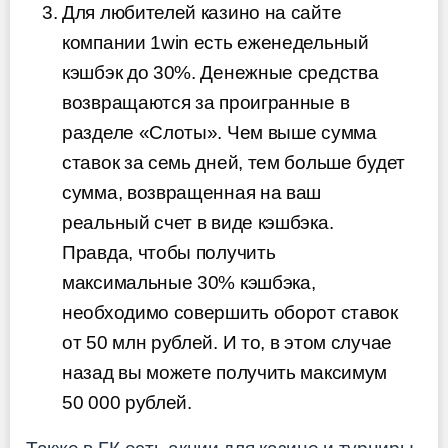
Для любителей казино на сайте
компании 1win есть еженедельный
кэшбэк до 30%. Денежные средства
возвращаются за проигранные в
разделе «Слоты». Чем выше сумма
ставок за семь дней, тем больше будет
сумма, возвращенная на ваш
реальный счет в виде кэшбэка.
Правда, чтобы получить
максимальные 30% кэшбэка,
необходимо совершить оборот ставок
от 50 млн рублей. И то, в этом случае
назад вы можете получить максимум
50 000 рублей.