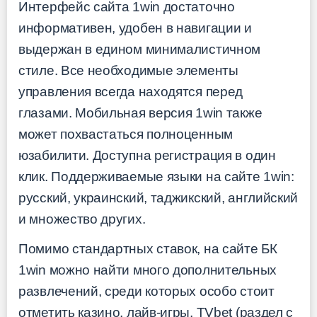
Интерфейс сайта 1win достаточно
информативен, удобен в навигации и
выдержан в едином минималистичном
стиле. Все необходимые элементы
управления всегда находятся перед
глазами. Мобильная версия 1win также
может похвастаться полноценным
юзабилити. Доступна регистрация в один
клик. Поддерживаемые языки на сайте 1win:
русский, украинский, таджикский, английский
и множество других.
Помимо стандартных ставок, на сайте БК
1win можно найти много дополнительных
развлечений, среди которых особо стоит
отметить казино, лайв-игры, TVbet (раздел с