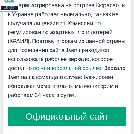
БК зарегистрирована на острове Кюрасао, и
в Украине работает нелегально, так как не
получала лицензии от Комиссии по
регулированию азартных игр и лотерей
(КРАИЛ). Поэтому игрокам из данной страны
для посещения сайта 1win приходится
использовать рабочее зеркало, которое
доступно
по универсальной ссылке
. Зеркало
1win наша команда в случае блокировки
обновляет моментально, мы мониторим и
работаем 24 часа в сутки.
Официальный сайт