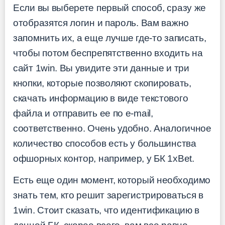
Если вы выберете первый способ, сразу же
отобразятся логин и пароль. Вам важно
запомнить их, а еще лучше где-то записать,
чтобы потом беспрепятственно входить на
сайт 1win. Вы увидите эти данные и три
кнопки, которые позволяют скопировать,
скачать информацию в виде текстового
файла и отправить ее по e-mail,
соответственно. Очень удобно. Аналогичное
количество способов есть у большинства
офшорных контор, например, у БК 1xBet.
Есть еще один момент, который необходимо
знать тем, кто решит зарегистрироваться в
1win. Стоит сказать, что идентификацию в