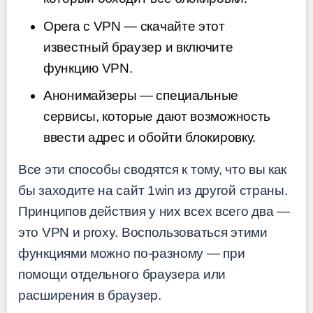
Opera с VPN — скачайте этот
известный браузер и включите
функцию VPN.
Анонимайзеры — специальные
сервисы, которые дают возможность
ввести адрес и обойти блокировку.
Все эти способы сводятся к тому, что вы как
бы заходите на сайт 1win из другой страны.
Принципов действия у них всех всего два —
это VPN и proxy. Воспользоваться этими
функциями можно по-разному — при
помощи отдельного браузера или
расширения в браузер.