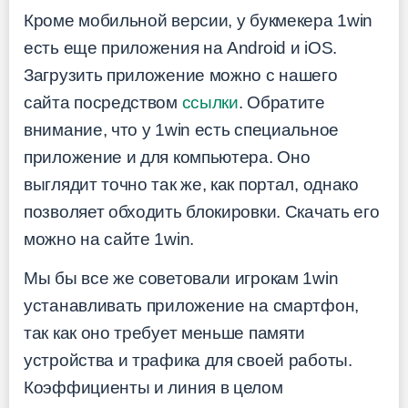
Кроме мобильной версии, у букмекера 1win
есть еще приложения на Android и iOS.
Загрузить приложение можно с нашего
сайта посредством
ссылки
. Обратите
внимание, что у 1win есть специальное
приложение и для компьютера. Оно
выглядит точно так же, как портал, однако
позволяет обходить блокировки. Скачать его
можно на сайте 1win.
Мы бы все же советовали игрокам 1win
устанавливать приложение на смартфон,
так как оно требует меньше памяти
устройства и трафика для своей работы.
Коэффициенты и линия в целом