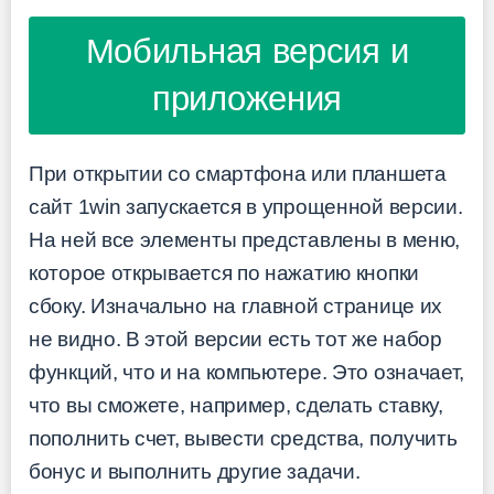
Мобильная версия и
приложения
При открытии со смартфона или планшета
сайт 1win запускается в упрощенной версии.
На ней все элементы представлены в меню,
которое открывается по нажатию кнопки
сбоку. Изначально на главной странице их
не видно. В этой версии есть тот же набор
функций, что и на компьютере. Это означает,
что вы сможете, например, сделать ставку,
пополнить счет, вывести средства, получить
бонус и выполнить другие задачи.