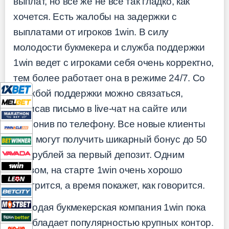
выплат, но все же не все так гладко, как
хочется. Есть жалобы на задержки с
выплатами от игроков 1win. В силу
молодости букмекера и служба поддержки
1win ведет с игроками себя очень корректно,
тем более работает она в режиме 24/7. Со
службой поддержки можно связаться,
написав письмо в live-чат на сайте или
позвонив по телефону. Все новые клиенты
1win могут получить шикарный бонус до 50
000 рублей за первый депозит. Одним
словом, на старте 1win очень хорошо
смотрится, а время покажет, как говорится.
Молодая букмекерская компания 1win пока
не обладает популярностью крупных контор.