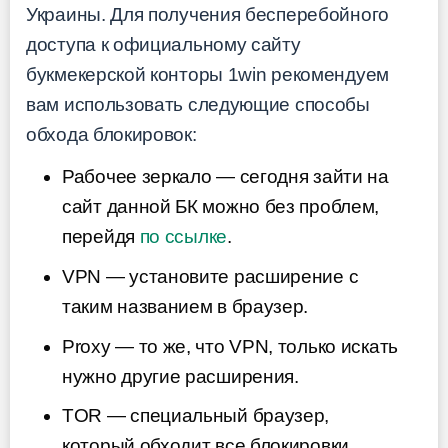
Украины. Для получения бесперебойного
доступа к официальному сайту
букмекерской конторы 1win рекомендуем
вам использовать следующие способы
обхода блокировок:
Рабочее зеркало — сегодня зайти на
сайт данной БК можно без проблем,
перейдя
по ссылке
.
VPN — установите расширение с
таким названием в браузер.
Proxy — то же, что VPN, только искать
нужно другие расширения.
TOR — специальный браузер,
который обходит все блокировки.