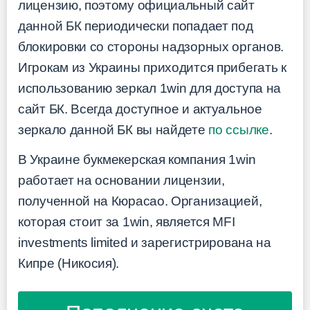
лицензию, поэтому официальный сайт
данной БК периодически попадает под
блокировки со стороны надзорных органов.
Игрокам из Украины приходится прибегать к
использованию зеркал 1win для доступа на
сайт БК. Всегда доступное и актуальное
зеркало данной БК вы найдете
по ссылке
.
В Украине букмекерская компания 1win
работает на основании лицензии,
полученной на Кюрасао. Организацией,
которая стоит за 1win, является MFI
investments limited и зарегистрирована на
Кипре (Никосия).