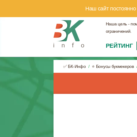
Наш сайт постоянно
Наша цель - по
ограничений.
РЕЙТИНГ
✅ БК-Инфо
⭐ Бонусы букмекеров