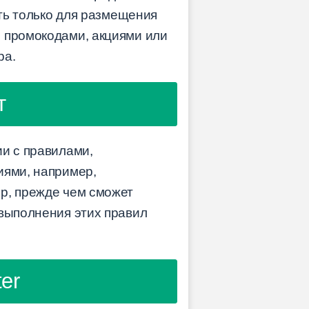
ать только для размещения
, промокодами, акциями или
ра.
т
ии с правилами,
иями, например,
р, прежде чем сможет
 выполнения этих правил
er