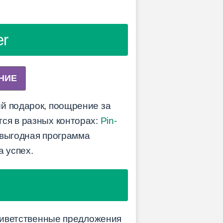
er
НИЕ
ый подарок, поощрение за
ся в разных конторах:
Pin-
о выгодная программа
а успех.
приветственные предложения