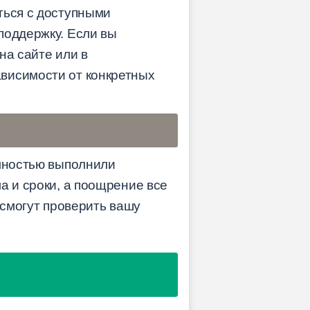
ться с доступными
поддержку. Если вы
на сайте или в
висимости от конкретных
олностью выполнили
а и сроки, а поощрение все
 смогут проверить вашу