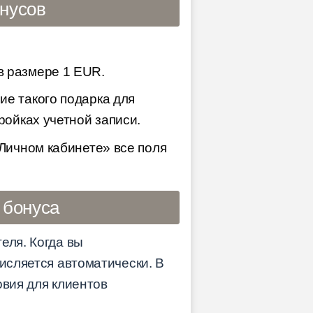
онусов
в размере 1 EUR.
ие такого подарка для
ройках учетной записи.
«Личном кабинете» все поля
 бонуса
еля. Когда вы
числяется автоматически. В
овия для клиентов