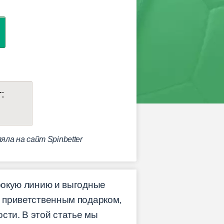
:
ла на сайт Spinbetter
ирокую линию и выгодные
я приветственным подарком,
сти. В этой статье мы