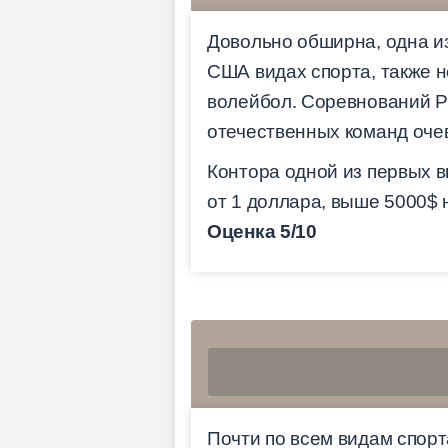
Довольно обширна, одна и
США видах спорта, также н
волейбол. Соревнований РФ
отечественных команд оче
Контора одной из первых 
от 1 доллара, выше 5000$ 
Оценка 5/10
Почти по всем видам спорт