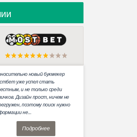
нии
носительно новый букмекер
стбет уже успел стать
вестным, и не только среди
вичков. Дизайн прост, ничем не
регружен, поэтому поиск нужно
формации не...
Подробнее