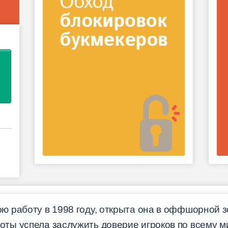
ю работу в 1998 году, открыта она в оффшорной з
ты успела заслужить доверие игроков по всему м