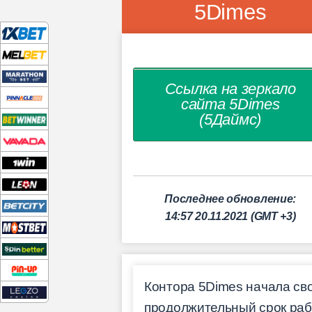
5Dimes
Ссылка на зеркало
сайта 5Dimes
(5Даймс)
Последнее обновление:
14:57 20.11.2021 (GMT +3)
Контора 5Dimes начала сво
продолжительный срок рабо