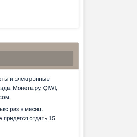
рты и электронные
да, Монета.ру, QIWI,
сом.
ко раз в месяц,
е придется отдать 15