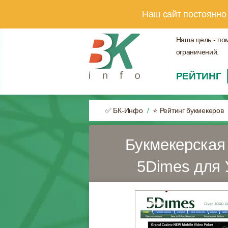
Наш сайт постоянно
Наша цель - по
ограничений.
РЕЙТИНГ
✅ БК-Инфо
⭐ Рейтинг букмекеров
Букмекерская
5Dimes для