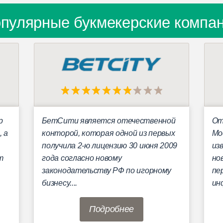
пулярные букмекерские компа
р
БетСити является отечественной
От
 а
конторой, которая одной из первых
Мо
получила 2-ю лицензию 30 июня 2009
из
т
года согласно новому
но
законодательству РФ по игорному
пе
бизнесу....
ин
Подробнее