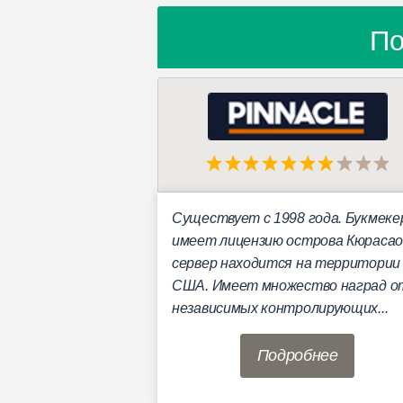
По
Существует с 1998 года. Букмеке
имеет лицензию острова Кюрасао,
сервер находится на территории
США. Имеет множество наград о
независимых контролирующих...
Подробнее