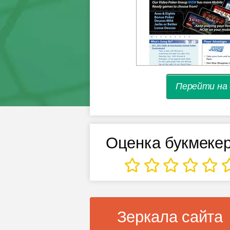
Перейти на
Оценка букмеке
Зеркала сайта