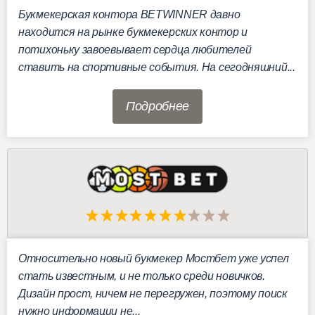
Букмекерская контора BETWINNER давно
находится на рынке букмекерских контор и
потихоньку завоевывает сердца любителей
ставить на спортивные события. На сегодняшний...
Подробнее
Относительно новый букмекер Мостбет уже успел
стать известным, и не только среди новичков.
Дизайн прост, ничем не перегружен, поэтому поиск
нужно информации не...