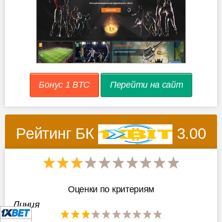
Бонус 1 BTC
Перейти на сайт
Рейтинг БК
3.00
Оценки по критериям
Линия