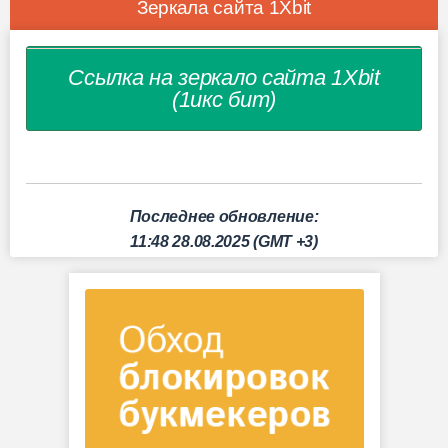
Зеркала сайта 1Xbit
Ссылка на зеркало сайта 1Xbit
(1икс бит)
Последнее обновление:
11:48 28.08.2025 (GMT +3)